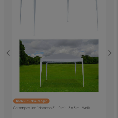
Noch 6 Stück auf Lager
G
G
Gartenpavillon "Natacha 3" - 9 m² - 3 x 3 m - Weiß
1