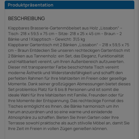
Produktpräsentation
BESCHREIBUNG
Klappbares Brasserie-Gartenmöbelset aus Holz „Lissabon“ –
Tisch: 218 x 59,5 x 75 cm – Sitze: 218 x 25 x 45 cm – Braun – 2
Bänke und 1 Klapptisch – Gewicht: 31,5 kg
Klappbarer Gartentisch mit 2 Bänken „Lissabon“ – 218 x 59,5 x 75
cm – Braun Entdecken Sie unseren rechteckigen Gartentisch mit
2 Bänken aus Tannenholz: ein Set, das Eleganz, Funktionalität
und Haltbarkeit vereint, um Ihren Außenbereich aufzuwerten.
Dieser mit transparenter Farbe beschichtete Tisch vereint
moderne Ästhetik und Widerstandsfähigkeit und schafft den
perfekten Rahmen für Ihre Mahlzeiten im Freien oder gesellige
Momente. Dank seiner großzügigen Abmessungen bietet dieses
Set problemlos Platz für 6 bis 8 Personen und ist somit die
ideale Wahl für Ihre Mahlzeiten mit Familie, Freunden oder für
Ihre Momente der Entspannung. Das rechteckige Format des
Tisches ermöglicht es Ihnen, die Bänke harmonisch um ihn
herum anzuordnen und so eine warme und einladende
Atmosphäre zu schaffen. Bieten Sie Ihren Garten oder Ihre
Terrasse sowohl praktische als auch stilvolle Möbel an, damit Sie
Ihre Zeit im Freien in vollen Zügen genießen können.