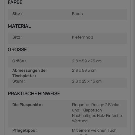
FARBE
Sitz :
Braun
MATERIAL
Sitz :
Kiefernholz
GRÖSSE
Größe :
218 x 59 x 75 cm
Abmessungen der
218 x 59,5 cm
Tischplatte :
Stuhl :
218 x 25 x 45 cm
PRAKTISCHE HINWEISE
Die Pluspunkte :
Elegantes Design 2 Bänke
und 1 Klapptisch
Nachhaltiges Holz Einfache
Wartung
Pflegetipps :
Mit einem weichen Tuch