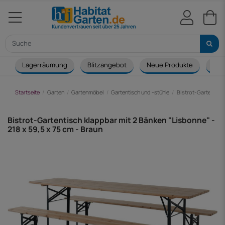
Lagerräumung
Blitzangebot
Neue Produkte
Cou
Startseite
Garten
Gartenmöbel
Gartentisch und -stühle
Bistrot-Gartentisc
Bistrot-Gartentisch klappbar mit 2 Bänken "Lisbonne" -
218 x 59,5 x 75 cm - Braun
-34,00 €