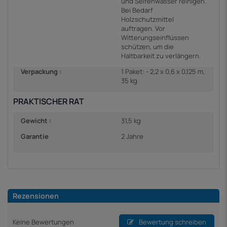
und Seifenwasser reinigen.
Bei Bedarf
Holzschutzmittel
auftragen. Vor
Witterungseinflüssen
schützen, um die
Haltbarkeit zu verlängern.
Verpackung :
1 Paket: - 2,2 x 0,6 x 0,125 m,
35 kg
PRAKTISCHER RAT
Gewicht :
31,5 kg
Garantie
2 Jahre
Rezensionen
Keine Bewertungen
Bewertung schreiben