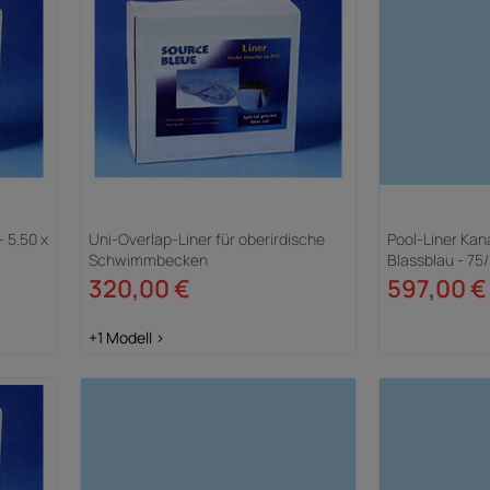
- 5.50 x
Uni-Overlap-Liner für oberirdische
Pool-Liner Kana
Schwimmbecken
Blassblau - 75/
320,00 €
597,00 €
+1 Modell >