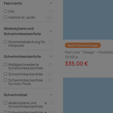
Fabricants
Gré
1
Habitat et Jardin
33
Abdeckplane und
Schwimmbeckenfolie
Sommerabdeckung für
1
Holzpools
Noch 5 Stück auf Lager
Pool Liner "Tobago" - Pastellbl
Schwimmbeckenfolie
75/100 e
335,00 €
Maßgeschneiderte
2
Schwimmbeckenfolie
Schwimmbeckenfolie
6
Schwimmbeckenfolie
28
für Holz-Pools
Schwimmbad
+
Abdeckplane und
1
Schwimmbeckenfolie
+
Schwimmbeckenfolie
34