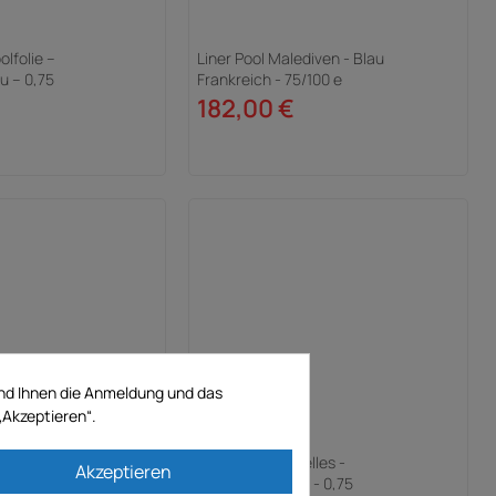
lfolie –
Liner Pool Malediven - Blau
u – 0,75
Frankreich - 75/100 e
182,00 €
und Ihnen die Anmeldung und das
„Akzeptieren“.
i 145 – Französischblau
Poolfolie Seychelles -
Akzeptieren
Französischblau - 0,75