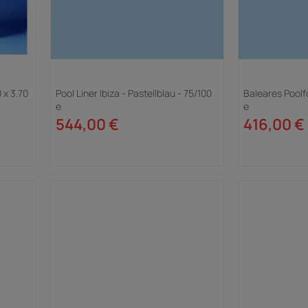
 x 3.70
Pool Liner Ibiza - Pastellblau - 75/100
Baleares Poolfo
e
e
544,00 €
416,00 €