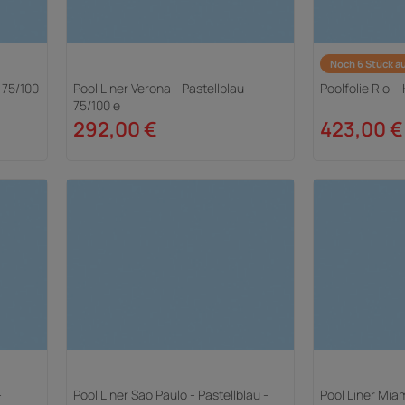
Noch 6 Stück au
- 75/100
Pool Liner Verona - Pastellblau -
Poolfolie Rio – 
75/100 e
292,00 €
423,00 €
-
Pool Liner Sao Paulo - Pastellblau -
Pool Liner Miam