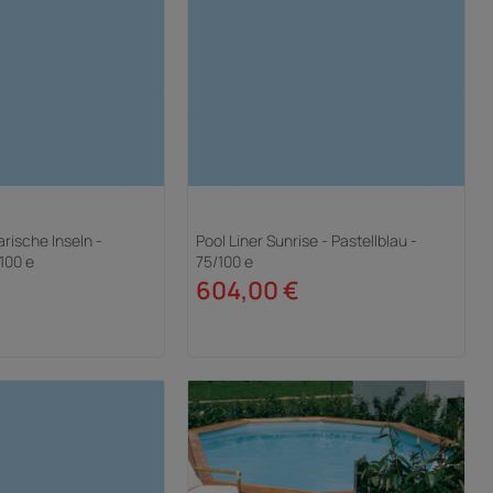
rische Inseln -
Pool Liner Sunrise - Pastellblau -
100 e
75/100 e
604,00 €