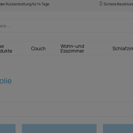
der Rückerstattung für 14 Tage
Sichere Bezahlun
ue
Wohn-und
Couch
Schlafzi
dukte
Esszimmer
lie