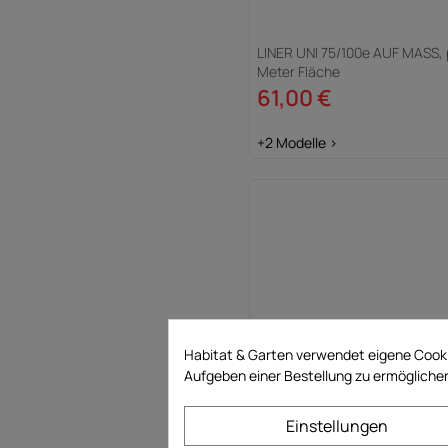
LINER UNI 75/100e AUF MASS, 
Meter Fläche
61,00 €
+2 Modelle >
Habitat & Garten verwendet eigene Cooki
Aufgeben einer Bestellung zu ermöglichen
Pool-Liner "Aruba 139" - Blau
Einstellungen
Frankreich - 75/100 e