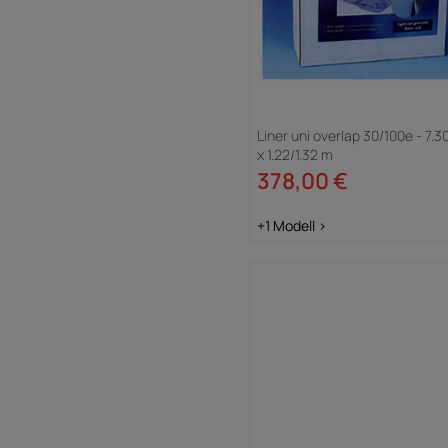
Liner uni overlap 30/100e - 7.30
x 1.22/1.32 m
378,00 €
+1 Modell >