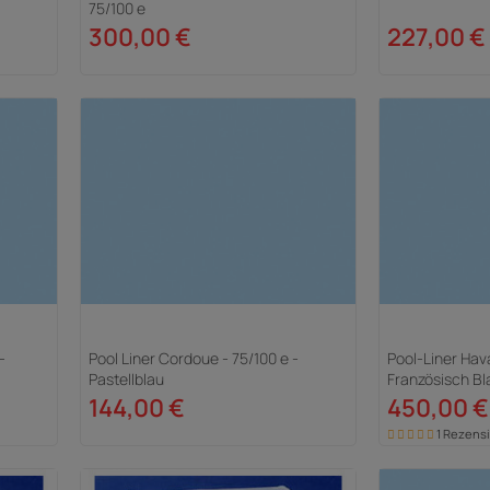
75/100 e
300,00 €
227,00 €
-
Pool Liner Cordoue - 75/100 e -
Pool-Liner Hav
Pastellblau
Französisch Bl
144,00 €
450,00 €
1 Rezens