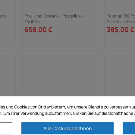
pro
Pool Liner Océano - Pastellblau -
Panama 130 Poo
75/100 e
Französischbla
658,00 €
385,00 €
es und Cookies von Drittanbietern, um unsere Dienste zu verbessern 
. Um Ihrer Verwendung zuzustimmen, klicken Sie auf die Schaltfläche 
Unifarbene Folie für ovalen Pool 8.00
Poolfolie Miam
Alle Cookies ablehnen
x 4.70 x 1.32 m - 40/100th
– 0,75 mm