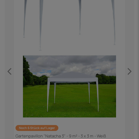
Noch 6 Stück auf Lager
G
G
Gartenpavillon "Natacha 3" - 9 m² - 3 x 3 m - Weiß