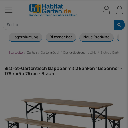
Lagerräumung
Blitzangebot
Neue Produkte
Cou
Startseite
Garten
Gartenmöbel
Gartentisch und -stühle
Bistrot-Gartentisc
Bistrot-Gartentisch klappbar mit 2 Bänken "Lisbonne" -
176 x 46 x 75 cm - Braun
-44,00 €