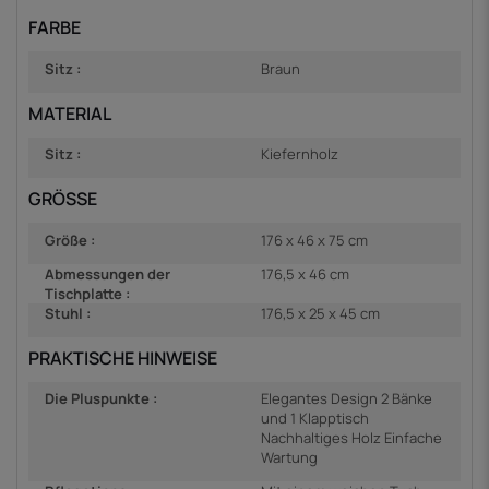
FARBE
Sitz :
Braun
MATERIAL
Sitz :
Kiefernholz
GRÖSSE
Größe :
176 x 46 x 75 cm
Abmessungen der
176,5 x 46 cm
Tischplatte :
Stuhl :
176,5 x 25 x 45 cm
PRAKTISCHE HINWEISE
Die Pluspunkte :
Elegantes Design 2 Bänke
und 1 Klapptisch
Nachhaltiges Holz Einfache
Wartung