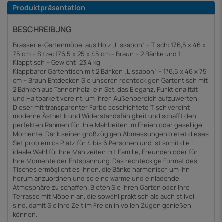
Produktpräsentation
BESCHREIBUNG
Brasserie-Gartenmöbel aus Holz „Lissabon“ – Tisch: 176,5 x 46 x
75 cm – Sitze: 176,5 x 25 x 45 cm – Braun – 2 Bänke und 1
Klapptisch – Gewicht: 23,4 kg
Klappbarer Gartentisch mit 2 Bänken „Lissabon“ – 176,5 x 46 x 75
cm – Braun Entdecken Sie unseren rechteckigen Gartentisch mit
2 Bänken aus Tannenholz: ein Set, das Eleganz, Funktionalität
und Haltbarkeit vereint, um Ihren Außenbereich aufzuwerten.
Dieser mit transparenter Farbe beschichtete Tisch vereint
moderne Ästhetik und Widerstandsfähigkeit und schafft den
perfekten Rahmen für Ihre Mahlzeiten im Freien oder gesellige
Momente. Dank seiner großzügigen Abmessungen bietet dieses
Set problemlos Platz für 4 bis 6 Personen und ist somit die
ideale Wahl für Ihre Mahlzeiten mit Familie, Freunden oder für
Ihre Momente der Entspannung. Das rechteckige Format des
Tisches ermöglicht es Ihnen, die Bänke harmonisch um ihn
herum anzuordnen und so eine warme und einladende
Atmosphäre zu schaffen. Bieten Sie Ihren Garten oder Ihre
Terrasse mit Möbeln an, die sowohl praktisch als auch stilvoll
sind, damit Sie Ihre Zeit im Freien in vollen Zügen genießen
können.