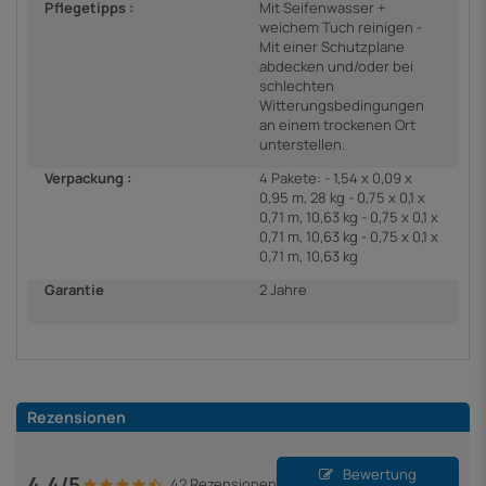
Pflegetipps :
Mit Seifenwasser +
weichem Tuch reinigen -
Mit einer Schutzplane
abdecken und/oder bei
schlechten
Witterungsbedingungen
an einem trockenen Ort
unterstellen.
Verpackung :
4 Pakete: - 1,54 x 0,09 x
0,95 m, 28 kg - 0,75 x 0,1 x
0,71 m, 10,63 kg - 0,75 x 0,1 x
0,71 m, 10,63 kg - 0,75 x 0,1 x
0,71 m, 10,63 kg
Garantie
2 Jahre
Rezensionen
Bewertung
4.4/5
42 Rezensionen