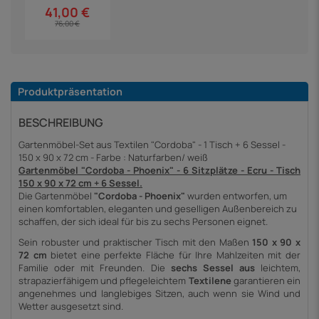
41,00 €
76,00 €
Produktpräsentation
BESCHREIBUNG
Gartenmöbel-Set aus Textilen "Cordoba" - 1 Tisch + 6 Sessel -
150 x 90 x 72 cm - Farbe : Naturfarben/ weiß
Gartenmöbel "Cordoba - Phoenix" - 6 Sitzplätze - Ecru - Tisch
150 x 90 x 72 cm + 6 Sessel.
Die Gartenmöbel
"Cordoba - Phoenix"
wurden entworfen, um
einen komfortablen, eleganten und geselligen Außenbereich zu
schaffen, der sich ideal für bis zu sechs Personen eignet.
Sein robuster und praktischer Tisch mit den Maßen
150 x 90 x
72 cm
bietet eine perfekte Fläche für Ihre Mahlzeiten mit der
Familie oder mit Freunden. Die
sechs Sessel aus
leichtem,
strapazierfähigem und pflegeleichtem
Textilene
garantieren ein
angenehmes und langlebiges Sitzen, auch wenn sie Wind und
Wetter ausgesetzt sind.