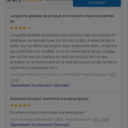
schreiben
La qualité globale du produit est correcte mais les caches
en
La qualité globale du produit est correcte mais les caches en
plastique ne tiennent pas sur les écrou des chaises et de la
table. Sur les têtes de boulon avec empreinte Allen, ca tient a
peu près bien sur la table, si on ne serre pas trop au vissage,
par contre sur les chaises on doit serrer plus fort ce qui
entraine un enfoncement de la tète de boulon et de ce fait le
cache écrou plastique ne ti
von
Henri CANDELLE-TUHEILLE
am
09.05.2023
- Produktvariation :
REF :
79382
Excellent produit.conforme a la description
Excellent produit.conforme a la description
von
Katharina Zarabe
am
04.11.2020
- Produktvariation :
REF : 79388