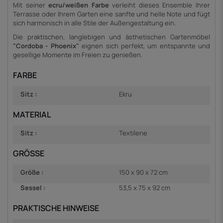
Mit seiner
ecru/weißen Farbe
verleiht dieses Ensemble Ihrer
Terrasse oder Ihrem Garten eine sanfte und helle Note und fügt
sich harmonisch in alle Stile der Außengestaltung ein.
Die praktischen, langlebigen und ästhetischen Gartenmöbel
"Cordoba - Phoenix"
eignen sich perfekt, um entspannte und
gesellige Momente im Freien zu genießen.
FARBE
Sitz :
Ekru
MATERIAL
Sitz :
Textilene
GRÖSSE
Größe :
150 x 90 x 72 cm
Sessel :
53,5 x 75 x 92 cm
PRAKTISCHE HINWEISE