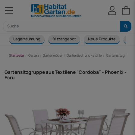
Lagerräumung
Blitzangebot
Neue Produkte
Cou
Startseite
Garten
Gartenmöbel
Gartentisch und -stühle
Gartensitzgruppe 
Gartensitzgruppe aus Textilene "Cordoba" - Phoenix -
Ecru
-194,00 €