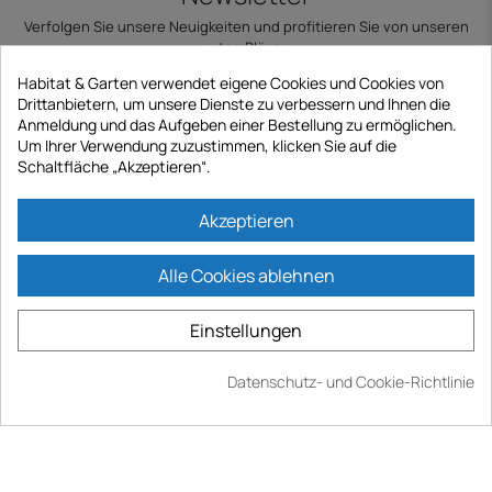
Verfolgen Sie unsere Neuigkeiten und profitieren Sie von unseren
guten Plänen
E-Mail
Habitat & Garten verwendet eigene Cookies und Cookies von
Drittanbietern, um unsere Dienste zu verbessern und Ihnen die
Anmeldung und das Aufgeben einer Bestellung zu ermöglichen.
Um Ihrer Verwendung zuzustimmen, klicken Sie auf die
Schaltfläche „Akzeptieren“.
Abonnieren
Akzeptieren
Informationen und Kontakt
Alle Cookies ablehnen
Kontaktiere uns
Einstellungen
Datenschutz- und Cookie-Richtlinie
Mein After-Sales-Bereich
Sichere Bezahlung