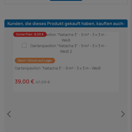
Kunden, die dieses Produkt gekauft haben, kauften auch:
Guter Plan -8,00 €
Noch 1 Stück auf Lager
Gartenpavillon "Natacha 3" - 9 m² - 3 x 3 m - Weiß
39,00 €
47,00 €
G
1