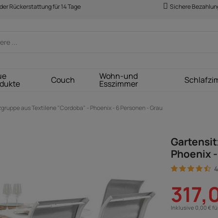
der Rückerstattung für 14 Tage
Sichere Bezahlun
ue
Wohn-und
Couch
Schlafzi
dukte
Esszimmer
gruppe aus Textilene "Cordoba" - Phoenix - 6 Personen - Grau
Gartensit
Phoenix -
4
317,
Inklusive 0,00 € f