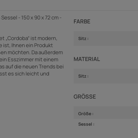
Sessel - 150 x 90 x 72 cm -
FARBE
t „Cordoba“ ist modern,
Sitz :
e ist, Ihnen ein Produkt
eßen möchten. Da außerdem
MATERIAL
n ein Esszimmer mit einem
s auf die neuen Trends bei
st es sich leicht und
Sitz :
GRÖSSE
Größe :
Sessel :