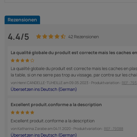
Rezensionen
4.4/5
42 Rezensionen
La qualité globale du produit est correcte mais les caches e
La qualité globale du produit est correcte mais les caches en plas
la table, si on ne serre pas trop au vissage, par contre sur les ch
von
Henri CANDELLE-TUHEILLE
am
09.05.2023
- Produktvariation :
REF : 79
Excellent produit.conforme a la description
Excellent produit.conforme a la description
von
Katharina Zarabe
am
04.11.2020
- Produktvariation :
REF : 79388