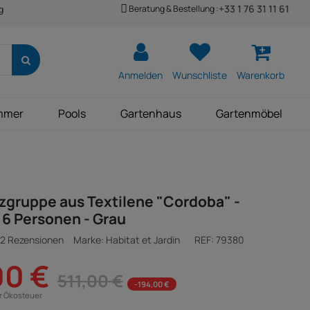
+33 1 76 31 11 61
Beratung & Bestellung :
g
Anmelden
Wunschliste
Warenkorb
mmer
Pools
Gartenhaus
Gartenmöbel
zgruppe aus Textilene "Cordoba" -
 6 Personen - Grau
2 Rezensionen
Marke: Habitat et Jardin
REF:
79380
00 €
511,00 €
-194,00 €
ür Ökosteuer