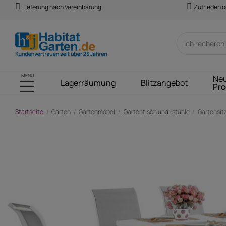
Lieferung nach Vereinbarung
Zufrieden o
MENU
Ne
Lagerräumung
Blitzangebot
Pro
Startseite
Garten
Gartenmöbel
Gartentisch und -stühle
Gartensitz
-194,00 €