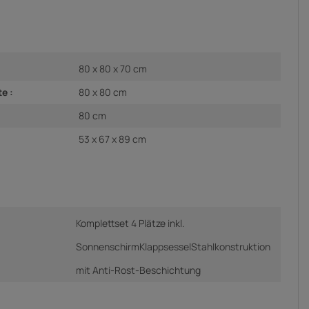
80 x 80 x 70 cm
e :
80 x 80 cm
80 cm
53 x 67 x 89 cm
Komplettset 4 Plätze inkl.
SonnenschirmKlappsesselStahlkonstruktion
mit Anti-Rost-Beschichtung