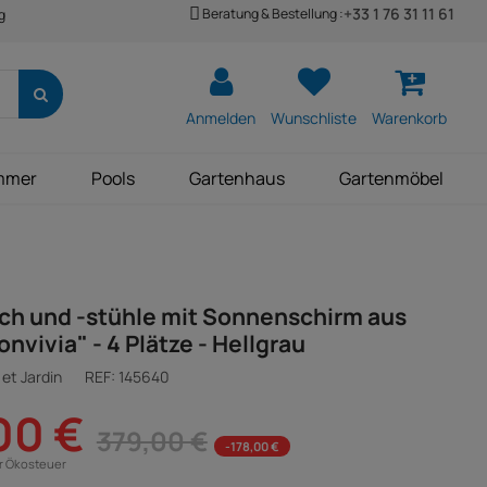
+33 1 76 31 11 61
Beratung & Bestellung :
g
Anmelden
Wunschliste
Warenkorb
mmer
Pools
Gartenhaus
Gartenmöbel
ch und -stühle mit Sonnenschirm aus
nvivia" - 4 Plätze - Hellgrau
et Jardin
REF:
145640
00 €
379,00 €
-178,00 €
ür Ökosteuer