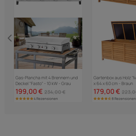
3
Gas-Plancha mit 4 Brennern und
Gartenbox aus Holz "M
Deckel "Fasto" - 10 kW - Grau
x 64 x 60 cm - Braun
199,00 €
179,00 €
234,00 €
223,0
4 Rezensionen
8 Rezensionen