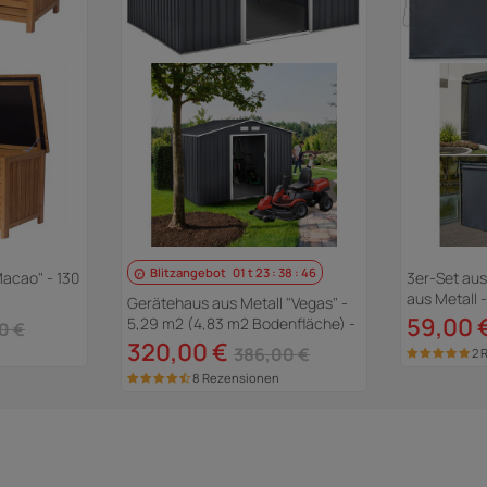
Blitzangebot
01
t
23
:
38
:
45
acao" - 130
3er-Set au
aus Metall 
Gerätehaus aus Metall "Vegas" -
Anthrazitgr
59,00 
5,29 m2 (4,83 m2 Bodenfläche) -
0 €
Grau
320,00 €
386,00 €
2 
8 Rezensionen