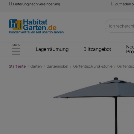
Lieferung nach Vereinbarung
Zufrieden o
MENU
Ne
Lagerräumung
Blitzangebot
Pro
Startseite
Garten
Gartenmöbel
Gartentisch und -stühle
Gartentisc
-178,00 €