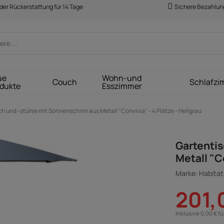
der Rückerstattung für 14 Tage
Sichere Bezahlun
ue
Wohn-und
Couch
Schlafzi
dukte
Esszimmer
h und -stühle mit Sonnenschirm aus Metall "Convivia" - 4 Plätze - Hellgrau
Gartentis
Metall "Co
Marke: Habitat 
201,
Inklusive 0,00 € f