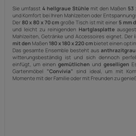
Sie umfasst
4 hellgraue Stühle
mit den Maßen
53 
und Komfort bei Ihren Mahlzeiten oder Entspannun
Der
80 x 80 x 70 cm
große Tisch ist mit einer
5 mm d
und leicht zu reinigenden
Hartglasplatte
ausgesta
Mahlzeiten, Getränke und Accessoires eignet. Der
mit den
Maßen
180 x 180 x 220 cm
bietet einen opti
Das gesamte Ensemble besteht aus
anthrazitgrau
witterungsbeständig ist und sich dennoch perfe
einfügt, um einen
gemütlichen
und
geselligen
Es
Gartenmöbel
"Convivia"
sind ideal, um mit Kom
Momente mit der Familie oder mit Freunden zu genie