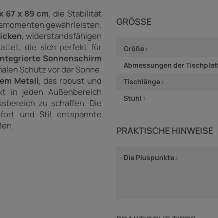
x 67 x 89 cm
, die Stabilität
GRÖSSE
gsmomenten gewährleisten.
icken
, widerstandsfähigen
ttet, die sich perfekt für
Größe :
integrierte Sonnenschirm
Abmessungen der Tischplatt
malen Schutz vor der Sonne.
em Metall
, das robust und
Tischlänge :
kt in jeden Außenbereich
Stuhl :
sbereich zu schaffen. Die
fort und Stil entspannte
ßen.
PRAKTISCHE HINWEISE
Die Pluspunkte :