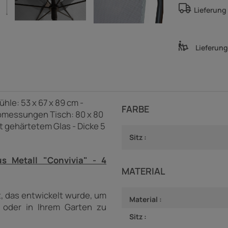
Lieferung
Lieferun
le: 53 x 67 x 89 cm -
FARBE
bmessungen Tisch: 80 x 80
it gehärtetem Glas - Dicke 5
Sitz :
 Metall "Convivia" - 4
MATERIAL
, das entwickelt wurde, um
Material :
e oder in Ihrem Garten zu
Sitz :