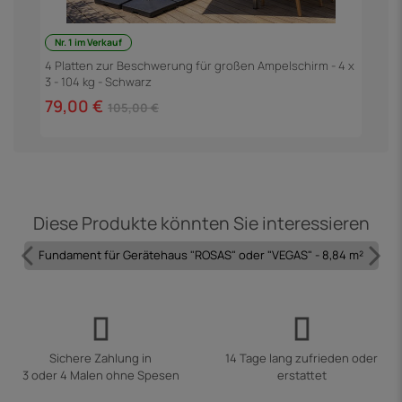
Nr. 1 im Verkauf
F
3
4 Platten zur Beschwerung für großen Ampelschirm - 4 x
3 - 104 kg - Schwarz
6
79,00 €
105,00 €
Diese Produkte könnten Sie interessieren
Fundament für Gerätehaus "ROSAS" oder "VEGAS" - 8,84 m²
Sichere Zahlung in
14 Tage lang zufrieden oder
3 oder 4 Malen ohne Spesen
erstattet