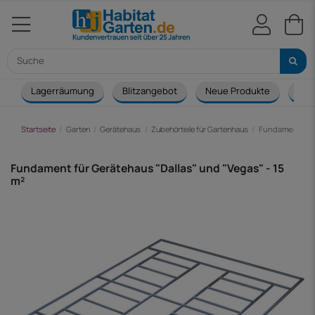
Lagerräumung
Blitzangebot
Neue Produkte
Cou
Startseite
Garten
Gerätehaus
Zubehörteile für Gartenhaus
Fundament für G
Fundament für Gerätehaus "Dallas" und "Vegas" - 15
m²