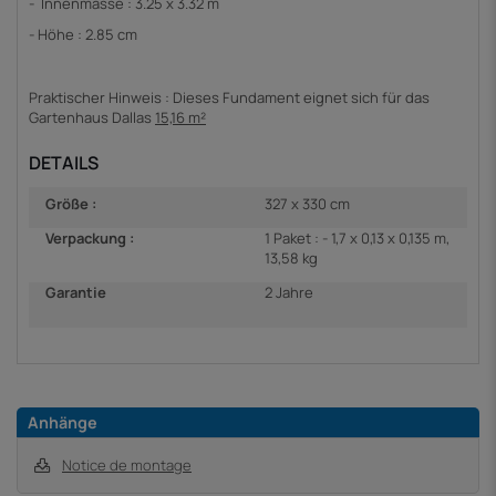
- Innenmasse : 3.25 x 3.32 m
- Höhe
: 2.85 cm
Praktischer Hinweis : Dieses Fundament eignet sich für das
Gartenhaus Dallas
15,16 m²
DETAILS
Größe :
327 x 330 cm
Verpackung :
1 Paket : - 1,7 x 0,13 x 0,135 m,
13,58 kg
Garantie
2 Jahre
Anhänge
Notice de montage