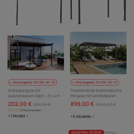
Blitzangebot
03
t
06
:
50
:
56
Blitzangebot
07
t
06
:
50
:
56
Anbaupergola mit
Freistehende bioklimatische
ausziehbarem Dach - 3 x 4 m -
Pergola mit verstellbaren
Anthrazitgrau
Lamellen „Howard“ – 3 x 4 M –
202,00 €
899,00 €
289,00 €
1.045,00 €
Grau
2 Rezensionen
+1 Modell >
+5 Modelle >
Guter Plan -27,00 €