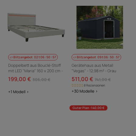
Blitzangebot
02
t
06
:
50
:
56
Blitzangebot
09
t
06
:
50
:
56
Doppelbett aus Bouclé-Stoff
Gerätehaus aus Metall
mit LED "Maria" 160 x 200 cm -
"Vegas" - 12,98 m² - Grau
Creme
199,00 €
511,00 €
306,00 €
741,00 €
8 Rezensionen
+30 Modelle >
+1 Modell >
Guter Plan -140,00 €