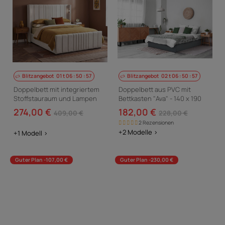
Blitzangebot
01
t
06
:
50
:
56
Blitzangebot
02
t
06
:
50
:
56
Doppelbett mit integriertem
Doppelbett aus PVC mit
Stoffstauraum und Lampen
Bettkasten "Ava" - 140 x 190
„Verbier“ – 160 x 200 cm –
cm - Grau
274,00 €
182,00 €
409,00 €
228,00 €
Beige
2 Rezensionen
+2 Modelle >
+1 Modell >
Guter Plan -107,00 €
Guter Plan -230,00 €