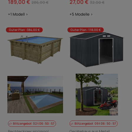
189,00 €
27,00 €
286,00 €
32,00 €
+1 Modell >
+5 Modelle >
Guter Plan -384,00 €
Guter Plan -118,00 €
Blitzangebot
02
t
06
:
50
:
56
Blitzangebot
09
t
06
:
50
:
56
Rechteckiger Holzpool
Gerätehaus aus Metall