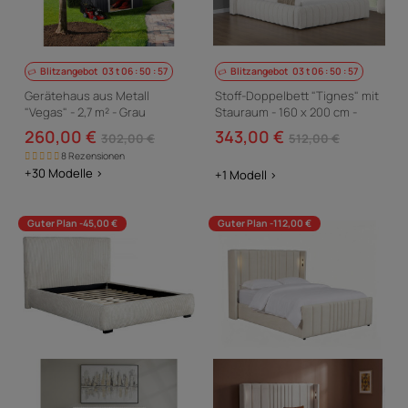
Blitzangebot
03
t
06
:
50
:
56
Blitzangebot
03
t
06
:
50
:
56
Gerätehaus aus Metall
Stoff-Doppelbett "Tignes" mit
"Vegas" - 2,7 m² - Grau
Stauraum - 160 x 200 cm -
Beige
260,00 €
343,00 €
302,00 €
512,00 €
8 Rezensionen
+30 Modelle >
+1 Modell >
Guter Plan -45,00 €
Guter Plan -112,00 €