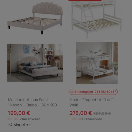
Blitzangebot
05
t
06
:
50
:
56
Muschelbett aus Samt
Kinder-Etagenbett "Lea" -
"Manon" - Beige - 160 x 200
Weiß
cm
199,00 €
276,00 €
303,00 €
2 Rezensionen
2 Rezensionen
+4 Modelle >