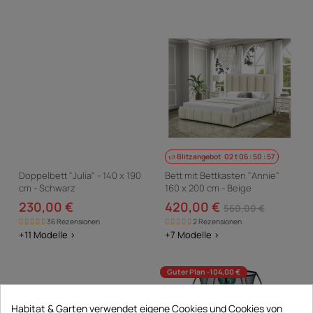
Blitzangebot
02
t
06
:
50
:
56
Doppelbett "Julia" - 140 x 190
Bett mit Bettkasten "Annie"
cm - Schwarz
160 x 200 cm - Beige
230,00 €
420,00 €
560,00 €
36 Rezensionen
2 Rezensionen
+11 Modelle >
+7 Modelle >
Guter Plan -104,00 €
Habitat & Garten verwendet eigene Cookies und Cookies von