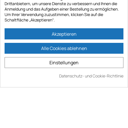
Drittanbietern, um unsere Dienste zu verbessern und Ihnen die
Anmeldung und das Aufgeben einer Bestellung zu ermöglichen.
Um Ihrer Verwendung zuzustimmen, klicken Sie auf die
Schaltfläche „Akzeptieren“.
Akzeptieren
Alle Cookies ablehnen
Einstellungen
Blitzangebot
02
t
06
:
50
:
56
Datenschutz- und Cookie-Richtlinie
Einzelbett aus PVC mit
Trampolin Prestige "Jumper"
Bettkasten "Ava" - 90 x 190 cm
2,44 m mit Basketballkorb
- Grau
189,00 €
177,00 €
281,00 €
2 Rezensionen
+2 Modelle >
+5 Modelle >
Guter Plan -262,00 €