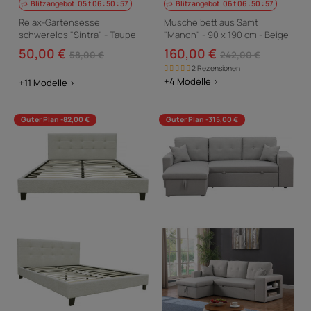
Blitzangebot
05
t
06
:
50
:
56
Blitzangebot
06
t
06
:
50
:
56
Relax-Gartensessel
Muschelbett aus Samt
schwerelos "Sintra" - Taupe
"Manon" - 90 x 190 cm - Beige
50,00 €
160,00 €
58,00 €
242,00 €
2 Rezensionen
+4 Modelle >
+11 Modelle >
Guter Plan -82,00 €
Guter Plan -315,00 €