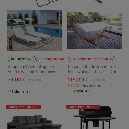
Nr. 1 im Verkauf
Blitzangebot
06
t
06
:
50
Blitzangebot
:
56
05
t
06
:
50
:
56
Klappbare Sonnenliege 2er-
Hängematte Holzgestell mit
Set "Lazy" - Mit Sonnenschutz
Baumwolltuch "Dallas" - 3 m -
- Beige
Ecru
73,00 €
119,00 €
97,00 €
131,00 €
14 Rezensionen
+4 Modelle >
+11 Modelle >
Guter Plan -116,00 €
Guter Plan -39,00 €