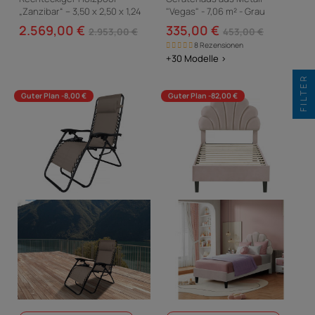
„Zanzibar“ – 3,50 x 2,50 x 1,24
"Vegas" - 7,06 m² - Grau
M
2.569,00 €
335,00 €
2.953,00 €
453,00 €
8 Rezensionen
+30 Modelle >
FILTER
Guter Plan -8,00 €
Guter Plan -82,00 €