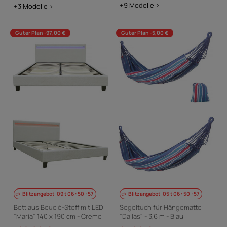
+9 Modelle >
+3 Modelle >
Guter Plan -97,00 €
Guter Plan -5,00 €
Blitzangebot
09
t
06
:
50
:
56
Blitzangebot
05
t
06
:
50
:
56
Bett aus Bouclé-Stoff mit LED
Segeltuch für Hängematte
"Maria" 140 x 190 cm - Creme
"Dallas" - 3,6 m - Blau