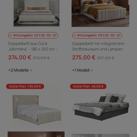
Blitzangebot
02
t
06
:
50
:
56
Blitzangebot
09
t
06
:
50
:
56
Doppelbett aus Cord
Doppelbett mit integriertem
„Montana“ - 180 x 200 cm -
Stoffstauraum und Lampen
Beige
„Verbier“ – 140 x 190 cm –
274,00 €
275,00 €
319,00 €
387,00 €
Beige
+2 Modelle >
+1 Modell >
Guter Plan -135,00 €
Guter Plan -46,00 €