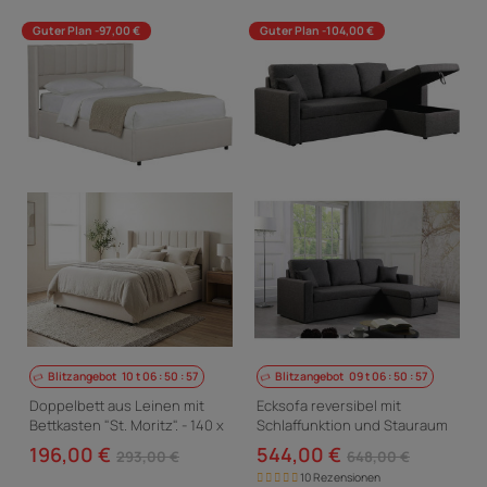
Guter Plan -97,00 €
Guter Plan -104,00 €
Blitzangebot
10
t
06
:
50
:
56
Blitzangebot
09
t
06
:
50
:
56
Doppelbett aus Leinen mit
Ecksofa reversibel mit
Bettkasten "St. Moritz". - 140 x
Schlaffunktion und Stauraum
190 cm - Beige
„Alain“ - 3-Sitzer - Grau
196,00 €
544,00 €
293,00 €
648,00 €
10 Rezensionen