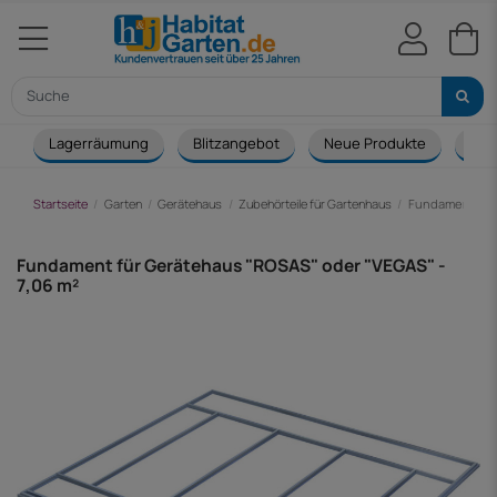
Lagerräumung
Blitzangebot
Neue Produkte
Cou
Startseite
Garten
Gerätehaus
Zubehörteile für Gartenhaus
Fundament für 
Fundament für Gerätehaus "ROSAS" oder "VEGAS" -
7,06 m²
-16,00 €