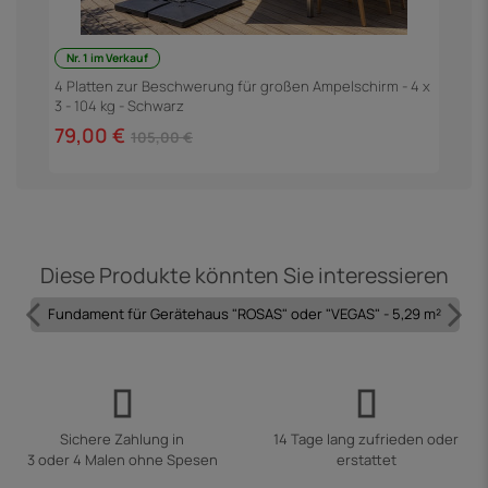
Nr. 1 im Verkauf
F
3
4 Platten zur Beschwerung für großen Ampelschirm - 4 x
3 - 104 kg - Schwarz
6
79,00 €
105,00 €
Diese Produkte könnten Sie interessieren
Fundament für Gerätehaus "ROSAS" oder "VEGAS" - 5,29 m²
Sichere Zahlung in
14 Tage lang zufrieden oder
3 oder 4 Malen ohne Spesen
erstattet