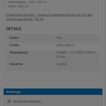
- Innenmasse : 2.61 x 1.67 m
- Höhe: 2.85 cm
Praktischer HInweis : Dieses Fundament eignet sich für das
Gartenhaus Rosas 7,06 m²
DETAILS
Farbe :
Gris
Größe :
263 x 169 cm
Verpackung :
1 Paket : - 1,7 x 0,13 x 0,08 m,
5,2 kg
Garantie
2 Jahre
Anhänge
Notice de montage