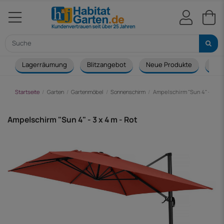
Lagerräumung
Blitzangebot
Neue Produkte
Cou
Startseite
Garten
Gartenmöbel
Sonnenschirm
Ampelschirm "Sun 4" - 3 x 4
Ampelschirm "Sun 4" - 3 x 4 m - Rot
-78,00 €