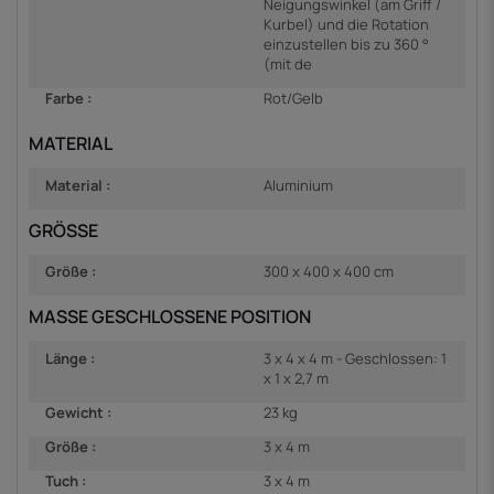
Neigungswinkel (am Griff /
Kurbel) und die Rotation
einzustellen bis zu 360 °
(mit de
Farbe :
Rot/Gelb
MATERIAL
Material :
Aluminium
GRÖSSE
Größe :
300 x 400 x 400 cm
MASSE GESCHLOSSENE POSITION
Länge :
3 x 4 x 4 m - Geschlossen: 1
x 1 x 2,7 m
Gewicht :
23 kg
Größe :
3 x 4 m
Tuch :
3 x 4 m