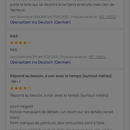
juste la toile qui se déchire à certains endroits mais rien de
fâcheux.
von
Véronique LEMOINE
am
13.06.2022
- Produktvariation :
REF : 68252
RAS
RAS
von
Karen MACHY
am
11.05.2021
- Produktvariation :
REF : 68254
Répond au besoin, à voir avec le temps (surtout météo)
<br><
Répond au besoin, à voir avec le temps (surtout météo)
point négatif :
Notice manquant de détails (un zoom sur les détails serait
bien).
Petit manque de peinture, des retouches sont à faire.
von
Fabrice CAPRON
am
15.06.2020
- Produktvariation :
REF : 68252