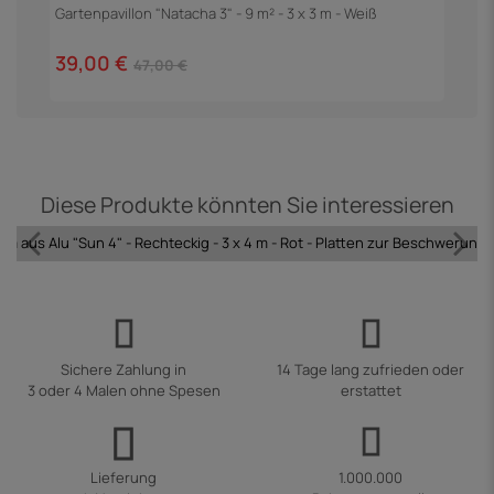
Gartenpavillon "Natacha 3" - 9 m² - 3 x 3 m - Weiß
G
G
39,00 €
1
47,00 €
Diese Produkte könnten Sie interessieren
m aus Alu "Sun 4" - Rechteckig - 3 x 4 m - Rot - Platten zur Beschwerung 
Sichere Zahlung in
14 Tage lang zufrieden oder
3 oder 4 Malen ohne Spesen
erstattet
Lieferung
1.000.000