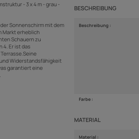
ruktur - 3 x 4 m - grau -
BESCHREIBUNG
h der Sonnenschirm mit dem
Beschreibung :
 Markt erheblich
chten Schauern zu
4. Er ist das
e Terrasse.Seine
 und Widerstandsfähigkeit
s garantiert eine
.
Farbe :
MATERIAL
Material :