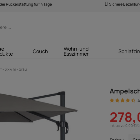
der Rückerstattung für 14 Tage
Sichere Bezahlun
ue
Wohn-und
Couch
Schlafzi
dukte
Esszimmer
- 3 x 4 m - Grau
Ampelschi
4
278,
Inklusive 0,00 € f
Farbe :