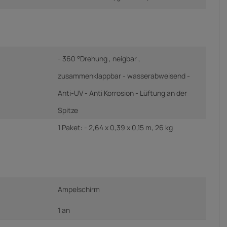
- 360 °Drehung , neigbar ,
zusammenklappbar - wasserabweisend -
Anti-UV - Anti Korrosion - Lüftung an der
Spitze
1 Paket: - 2,64 x 0,39 x 0,15 m, 26 kg
Ampelschirm
1 an