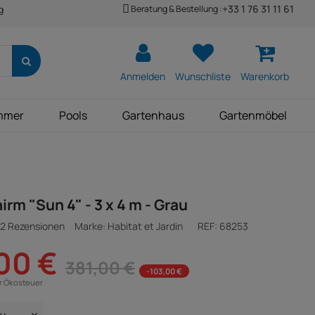
+33 1 76 31 11 61
Beratung & Bestellung :
g
Anmelden
Wunschliste
Warenkorb
mmer
Pools
Gartenhaus
Gartenmöbel
rm "Sun 4" - 3 x 4 m - Grau
2 Rezensionen
Marke: Habitat et Jardin
REF:
68253
00 €
381,00 €
-103,00 €
ür Ökosteuer