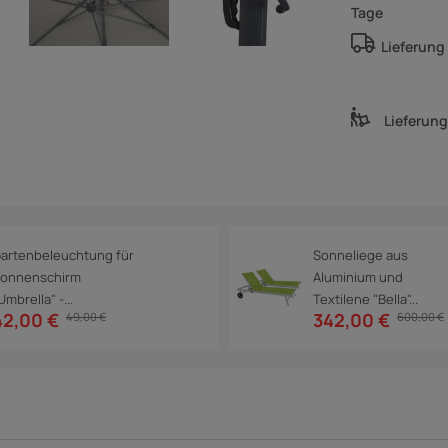
Tage
Lieferung
Lieferun
artenbeleuchtung für
Sonneliege aus
onnenschirm
Aluminium und
Umbrella" -...
Textilene "Bella"...
42,00 €
342,00 €
49,00 €
600,00 €