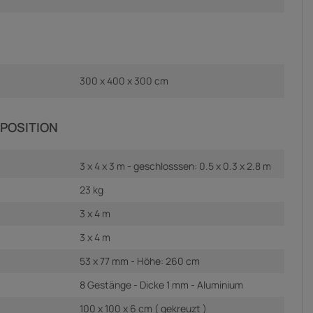
300 x 400 x 300 cm
POSITION
3 x 4 x 3 m - geschlosssen: 0.5 x 0.3 x 2.8 m
23 kg
3 x 4 m
3 x 4 m
53 x 77 mm - Höhe: 260 cm
8 Gestänge - Dicke 1 mm - Aluminium
100 x 100 x 6 cm ( gekreuzt )