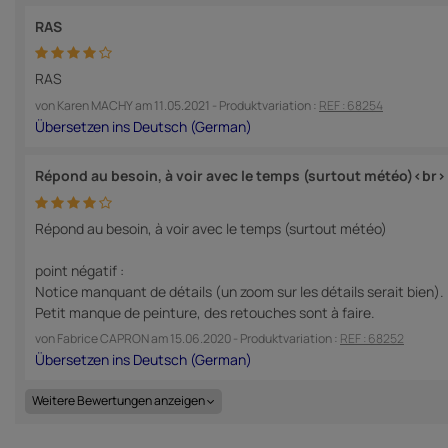
RAS
RAS
von
Karen MACHY
am
11.05.2021
- Produktvariation :
REF : 68254
Répond au besoin, à voir avec le temps (surtout météo)<br>
Répond au besoin, à voir avec le temps (surtout météo)
point négatif :
Notice manquant de détails (un zoom sur les détails serait bien).
Petit manque de peinture, des retouches sont à faire.
von
Fabrice CAPRON
am
15.06.2020
- Produktvariation :
REF : 68252
Weitere Bewertungen anzeigen