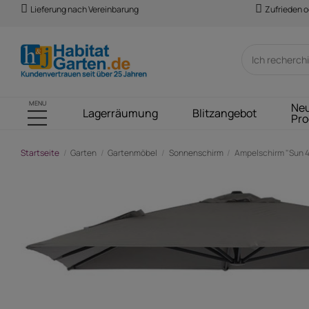
Lieferung nach Vereinbarung
Zufrieden o
MENU
Ne
Lagerräumung
Blitzangebot
Pro
Startseite
Garten
Gartenmöbel
Sonnenschirm
Ampelschirm "Sun 4" 
-103,00 €