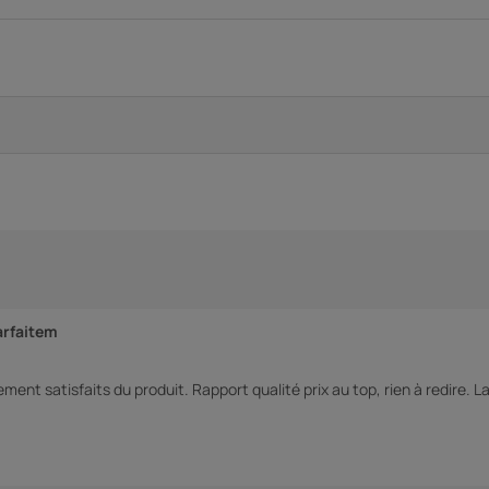
arfaitem
 satisfaits du produit. Rapport qualité prix au top, rien à redire. La s