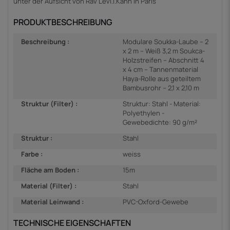
unter der Aufsicht von Rav Levi.I.Kahn in Paris
PRODUKTBESCHREIBUNG
Beschreibung :
Modulare Soukka-Laube – 2
x 2 m – Weiß 3,2 m Soukca-
Holzstreifen – Abschnitt 4
x 4 cm – Tannenmaterial
Haya-Rolle aus geteiltem
Bambusrohr – 2,1 x 2,10 m
Struktur (Filter) :
Struktur: Stahl - Material:
Polyethylen -
Gewebedichte: 90 g/m²
Struktur :
Stahl
Farbe :
weiss
Fläche am Boden :
15m
Material (Filter) :
Stahl
Material Leinwand :
PVC-Oxford-Gewebe
TECHNISCHE EIGENSCHAFTEN