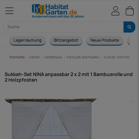
Lagerräumung
Blitzangebot
Neue Produkte
Cou
Startseite
Garten
Gerätehaus
Partyzelt und Pavillon
Sukkah-Set NINA anpas
Sukkah-Set NINA anpassbar 2 x 2 mit 1 Bambusrolle und
2 Holzpfosten