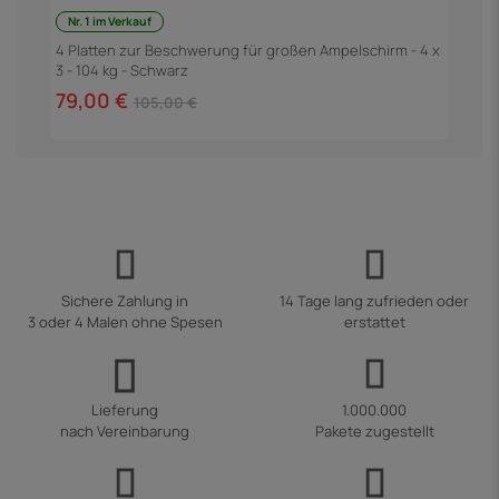
Nr. 1 im Verkauf
F
3
4 Platten zur Beschwerung für großen Ampelschirm - 4 x
3 - 104 kg - Schwarz
6
79,00 €
105,00 €
Sichere Zahlung in
14 Tage lang zufrieden oder
3 oder 4 Malen ohne Spesen
erstattet
Lieferung
1.000.000
nach Vereinbarung
Pakete zugestellt