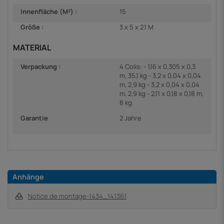
Innenfläche (M²) :
15
Größe :
3 x 5 x 2.1 M
MATERIAL
Verpackung :
4 Colis: - 1,16 x 0,305 x 0,3
m, 35,1 kg - 3,2 x 0,04 x 0,04
m, 2,9 kg - 3,2 x 0,04 x 0,04
m, 2,9 kg - 2,11 x 0,18 x 0,18 m,
8 kg
Garantie
2 Jahre
Anhänge
Notice de montage-1434_141361