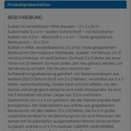
Produktpräsentation
BESCHREIBUNG
Sukkah im verstellbaren NINA-Bausatz – 2 x 2 x 2,1 m –
Außenmaße 2 x 2 m – weißer Oxford-Stoff – mit Holzstreifen
Sukkah von 3,2 m – Abschnitt 4 x 4 cm – 1 Rolle gespaltenes
Bambusrohr – 2,1 x 2,1 m
Sukkah in NINA, verstellbares Kit 2 x 2 mit 1 Rolle gespaltenem
Bambusrohr Die modulare Stahllaube „Sukkah“ mit Rohren mit 31
mm Durchmesser ist weiß lackiert. Es misst 2 x 2 Meter bei einer
Höhe von 2,1 Metern. Es muss jedes Jahr neu gebaut werden, um
die Mizwa zu erfüllen. Die Struktur wird mit der
Aufbewahrungsabdeckung geliefert, mit Seitenvorhängen aus
weißem 200 G Oxford-Stoff von 2 x 2 Metern, verstellbar auf 5 x 3
Meter, wetterbeständig. Dieses Dach schützt effektiv vor der
Sonne und sorgt gleichzeitig für eine helle Atmosphäre. Es wird
mit 3 Holzlatten mit einer Länge von 3,2 m und einem
Querschnitt von 4 x 4 cm geliefert, die die Platzierung des Skah
ermöglichen. Der Skah besteht aus a Rolle aus gespaltenem
Bambusrohr mit den Maßen 2,1 x 2,10 Meter. Die 2 x 2 m große
Laubhütte ist Ideal für die Bewirtung von bis zu 6 Personen. Mit
seinen mit Druckknöpfen ausgestatteten Rohren ist es einfach
zu bauen und bis zu 5 x 3 m modular. CASHER LAMEHADRINE