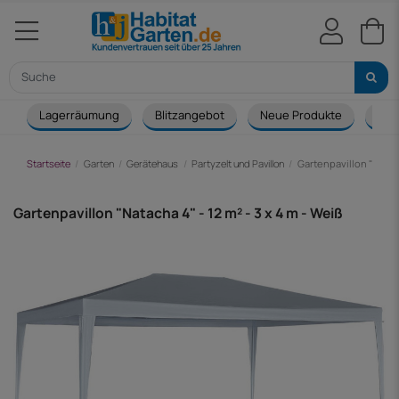
Lagerräumung
Blitzangebot
Neue Produkte
Cou
Startseite
Garten
Gerätehaus
Partyzelt und Pavillon
Gartenpavillon "Natacha
Gartenpavillon "Natacha 4" - 12 m² - 3 x 4 m - Weiß
-30,00 €