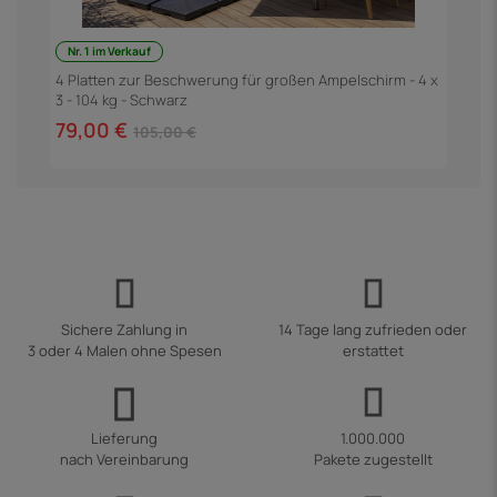
Nr. 1 im Verkauf
F
3
4 Platten zur Beschwerung für großen Ampelschirm - 4 x
3 - 104 kg - Schwarz
6
79,00 €
105,00 €
Sichere Zahlung in
14 Tage lang zufrieden oder
3 oder 4 Malen ohne Spesen
erstattet
Lieferung
1.000.000
nach Vereinbarung
Pakete zugestellt