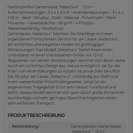
Gartenpavillon Gartenlaube "Natacha 4" - 12 m² -
Außenabmessungen :3 x 4 x 2.4 m - Innenabmessungen : 3 x 4 x
1.98 m - Weiß - Struktur : Stahl - Material : Polyethylen - Dach :
Polyester - Gewebedichte : 90 g/m² - 4 Pfosten -
Wasserbeständig - Rostschutz
Gartenlaube „Natacha 4“ Möchten Sie Empfänge im Freien
organisieren? Entscheiden Sie sich für die Laube „Natacha 4“,
ein schlichtes und elegantes Modell mit großzügigen
Abmessungen! Das Modell „Natacha 4“ bietet Ihnen einen
Unterstand mit einer interessanten Größe von 12 m2.
Abgesehen von seinen Abmessungen zeichnet sich diese Laube
durch ein schlichtes Design aus, das es ermöglicht, sie für alle
Arten von Veranstaltungen zu nutzen, ob privat oder beruflich.
Die Struktur der Laube „Natacha 4“, vollständig aus Stahl und
ihrem wasserfesten Polyethylengewebe, sorgt für ein
angenehmes Tragegefühl Es ist sehr robust. Funktional und
leicht, dieses Modell zeichnet sich auch durch große Einfachheit
aus Montage und sehr geringes Gewicht ermöglichen einen
sehr einfachen Transport.
PRODUKTBESCHREIBUNG
Beschreibung :
Gartenpavillon Gartenlaube
"Natacha 4" - 12 m²