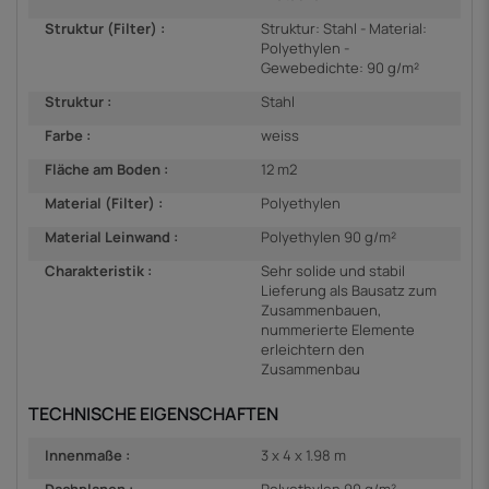
Struktur (Filter) :
Struktur: Stahl - Material:
Polyethylen -
Gewebedichte: 90 g/m²
Struktur :
Stahl
Farbe :
weiss
Fläche am Boden :
12 m2
Material (Filter) :
Polyethylen
Material Leinwand :
Polyethylen 90 g/m²
Charakteristik :
Sehr solide und stabil
Lieferung als Bausatz zum
Zusammenbauen,
nummerierte Elemente
erleichtern den
Zusammenbau
TECHNISCHE EIGENSCHAFTEN
Innenmaße :
3 x 4 x 1.98 m
Dachplanen :
Polyethylen 90 g/m²