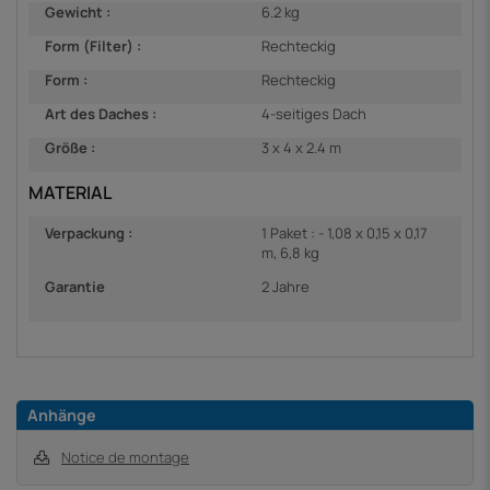
Gewicht :
6.2 kg
Form (Filter) :
Rechteckig
Form :
Rechteckig
Art des Daches :
4-seitiges Dach
Größe :
3 x 4 x 2.4 m
MATERIAL
Verpackung :
1 Paket : - 1,08 x 0,15 x 0,17
m, 6,8 kg
Garantie
2 Jahre
Anhänge
Notice de montage