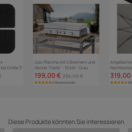
 4
Gas-Plancha mit 4 Brennern und
Ampelschirm
bis Größe 3
Deckel "Fasto" - 10 kW - Grau
Rechteckig 
Platten zu
199,00 €
319,00
€
234,00 €
inbegriffen
4 Rezensionen
66
Diese Produkte könnten Sie interessieren