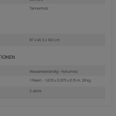
Tannenholz
87 x 46.5 x 160 cm
TIONEN
Wasserbeständig - Naturholz
1 Paket: - 1,635 x 0,875 x 0,15 m, 28 kg
2 Jahre