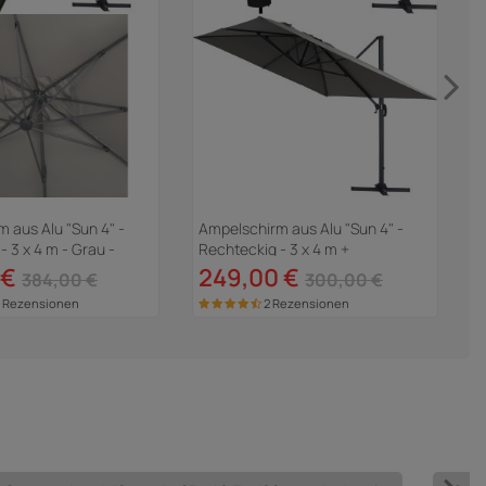
 aus Alu "Sun 4" -
Ampelschirm aus Alu "Sun 4" -
- 3 x 4 m - Grau -
Rechteckig - 3 x 4 m +
H
r Beschwerung
Schutzhülle - Grau
 €
249,00 €
x
384,00 €
300,00 €
 Rezensionen
2 Rezensionen