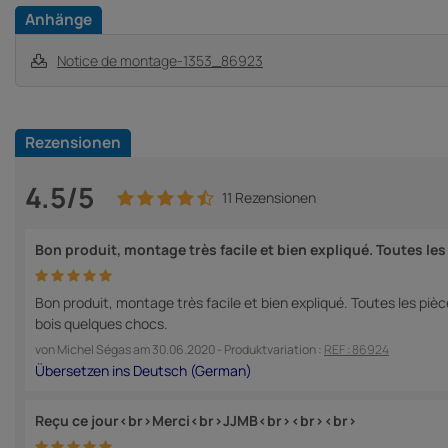
Anhänge
Notice de montage-1353_86923
Rezensionen
4.5/5
11 Rezensionen
Bon produit, montage très facile et bien expliqué. Toutes les
Bon produit, montage très facile et bien expliqué. Toutes les piè
bois quelques chocs.
von
Michel Ségas
am
30.06.2020
- Produktvariation :
REF : 86924
Reçu ce jour<br>Merci<br>JJMB<br><br><br>