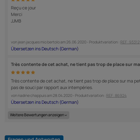
Reçu ce jour
Merci
JJMB
von
jean jacques mio bertolo
am
26.06.2020
- Produktvariation :
REF : 93312
Très contente de cet achat, ne tient pas trop de place sur ma
Très contente de cet achat, ne tient pas trop de place sur ma petite
pas de souci par rapport aux intempéries.
von
nadine chappuis
am
28.04.2020
- Produktvariation :
REF : 86924
Weitere Bewertungen anzeigen
Fragen und Antworten