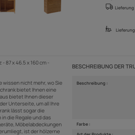
Lieferung
Lieferun
 87 x 46.5 x 160 cm -
BESCHREIBUNG DER TR
 wissen nicht mehr, wo Sie
Beschreibung :
hrank bietet Ihnen eine
us bietet Ihnen dieser
er Unterseite, um all Ihre
ank lässt sogar die
 in die Regale und das
ngeräte, Möbelabdeckungen
Farbe :
rumliegt, ist der hölzerne
Art der Produkte :