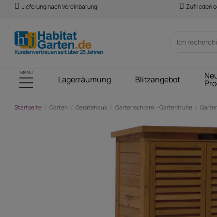
Lieferung nach Vereinbarung
Zufrieden o
MENU
Ne
Lagerräumung
Blitzangebot
Pro
Startseite
Garten
Gerätehaus
Gartenschrank - Gartentruhe
Garten
-107,00 €