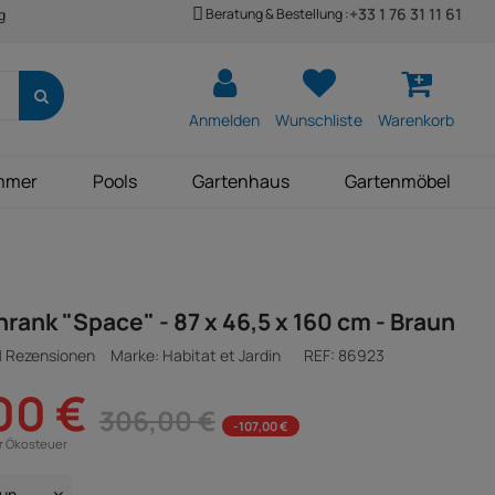
+33 1 76 31 11 61
Beratung & Bestellung :
g
Anmelden
Wunschliste
Warenkorb
mmer
Pools
Gartenhaus
Gartenmöbel
rank "Space" - 87 x 46,5 x 160 cm - Braun
1 Rezensionen
Marke: Habitat et Jardin
REF:
86923
00 €
306,00 €
-107,00 €
ür Ökosteuer