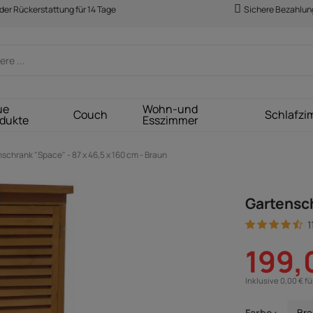
der Rückerstattung für 14 Tage
Sichere Bezahlun
ue
Wohn-und
Couch
Schlafzi
dukte
Esszimmer
schrank "Space" - 87 x 46,5 x 160 cm - Braun
Gartensch
1
199,
Inklusive 0,00 € f
Farbe :