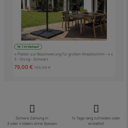
Nr. 1 im Verkauf
m
F
3
4 Platten zur Beschwerung für großen Ampelschirm - 4 x
3 - 104 kg - Schwarz
6
79,00 €
105,00 €
Sichere Zahlung in
14 Tage lang zufrieden oder
3 oder 4 Malen ohne Spesen
erstattet