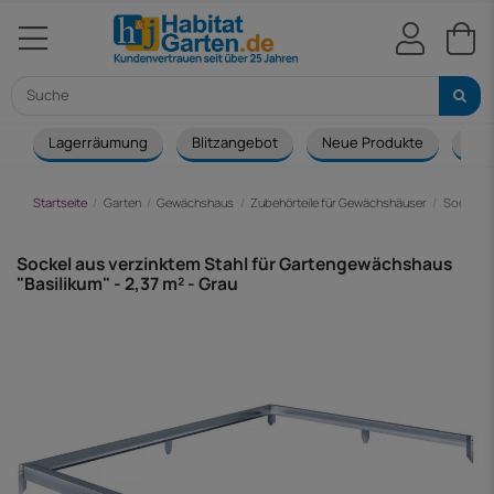
Lagerräumung
Blitzangebot
Neue Produkte
Cou
Startseite
Garten
Gewächshaus
Zubehörteile für Gewächshäuser
Sockel a
Sockel aus verzinktem Stahl für Gartengewächshaus
"Basilikum" - 2,37 m² - Grau