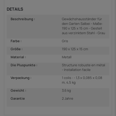
DETAILS
Beschreibung :
Gewächshausständer für
den Garten Salbei - Maße:
190 x 125 x 15 cm - Gestell
aus verzinktem Stahl - Grau
Farbe :
Gris
Größe :
190 x 125 x 15 cm
Material :
Metall
Die Pluspunkte :
Structure robuste en métal
- Installation facile
Verpackung :
1 colis : - 1,3 x 0,085 x 0,08
m, 4,5 kg
Gewicht :
3,6 kg
Garantie
2 Jahre