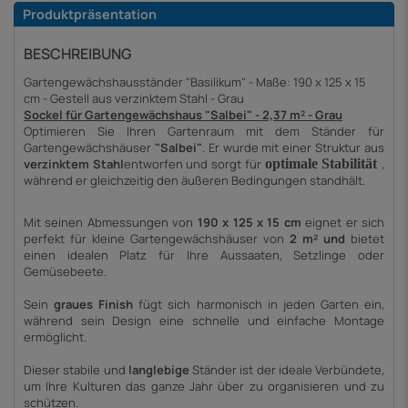
Produktpräsentation
BESCHREIBUNG
Gartengewächshausständer "Basilikum" - Maße: 190 x 125 x 15
cm - Gestell aus verzinktem Stahl - Grau
Sockel für Gartengewächshaus "Salbei" - 2,37 m² - Grau
Optimieren Sie Ihren Gartenraum mit dem Ständer für
Gartengewächshäuser
"Salbei"
. Er
wurde mit einer Struktur aus
verzinktem Stahl
entworfen
und sorgt für
optimale
Stabilität
,
während er gleichzeitig den äußeren Bedingungen standhält.
Mit seinen Abmessungen von
190 x 125 x 15 cm
eignet er sich
perfekt für kleine Gartengewächshäuser von
2 m² und
bietet
einen idealen Platz für Ihre Aussaaten, Setzlinge oder
Gemüsebeete.
Sein
graues Finish
fügt sich harmonisch in jeden Garten ein,
während sein Design eine schnelle und einfache Montage
ermöglicht.
Dieser stabile und
langlebige
Ständer ist der ideale Verbündete,
um Ihre Kulturen das ganze Jahr über zu organisieren und zu
schützen.