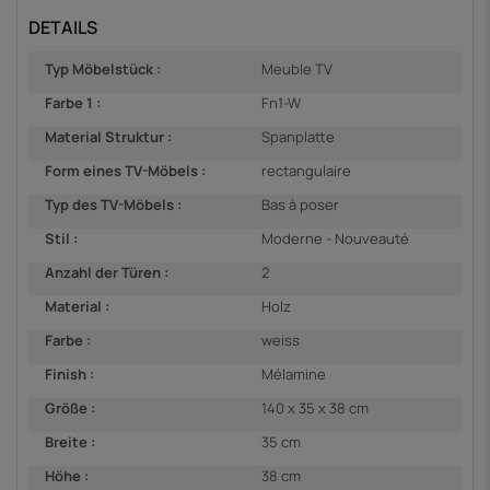
DETAILS
Typ Möbelstück :
Meuble TV
Farbe 1 :
Fn1-W
Material Struktur :
Spanplatte
Form eines TV-Möbels :
rectangulaire
Typ des TV-Möbels :
Bas à poser
Stil :
Moderne - Nouveauté
Anzahl der Türen :
2
Material :
Holz
Farbe :
weiss
Finish :
Mélamine
Größe :
140 x 35 x 38 cm
Breite :
35 cm
Höhe :
38 cm