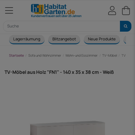
Lagerräumung
Blitzangebot
Neue Produkte
Cou
Startseite
Sofa und Wohnzimmer
Wohn-und Esszimmer
TV-Möbel
TV-Möbel
TV-Möbel aus Holz "FN1" - 140 x 35 x 38 cm - Weiß