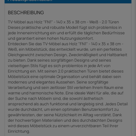
BESCHREIBUNG
TV-Möbel aus Holz "FN1" - 140 x 35 x 38 cm - Weiß - 2.0 Türen
Dieses praktische und robuste Modell fügt sich problemlos in
jede Inneneinrichtung ein und erfüllt die täglichen Bedürfnisse
und garantiert einen hohen Nutzungskomfort.
Entdecken Sie das TV-Möbel aus Holz "FN1" - 140 x 35 x 38 cm -
Weiß, ein Möbelstück, das entwickelt wurde, um ein perfektes
Gleichgewicht zwischen Design, Zweckmäßigkeit und Haltbarkeit
zu bieten. Dank seines sorgfältigen Designs und seines
vielseitigen Stils fügt es sich problemlos in jede Art von
Einrichtung ein. Mit seinen 2.0 praktischen Türen bietet dieses
Möbelstück eine optimale Organisation und behält dabei sein
modernes und elegantes Aussehen. Seine sorgfältige
Verarbeitung und sein zeitloser Stil verleihen Ihrem Raum eine
warme und harmonische Note. Eine ideale Wahl für alle, die auf
der Suche nach Möbeln sind, die sowohl ästhetisch
ansprechend als auch funktional und langlebig sind. Jedes Detail
wurde durchdacht, um einen optimalen Benutzerkomfort zu
gewährleisten, der seine Nützlichkeit im Alltag verstärkt. Dank
der hochwertigen Materialien und des durchdachten Designs
wird dieses Möbelstück zu einem unverzichtbaren Teil Ihrer
Einrichtung.