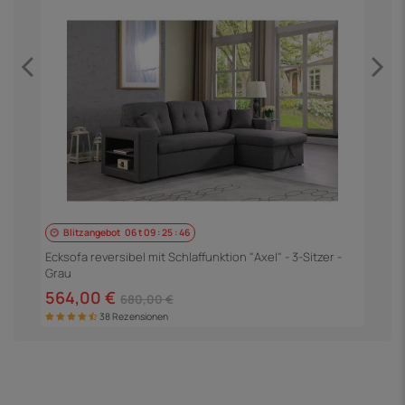
Blitzangebot
06
t
09
:
25
:
45
E
S
Ecksofa reversibel mit Schlaffunktion "Axel" - 3-Sitzer -
Grau
5
564,00 €
680,00 €
38 Rezensionen