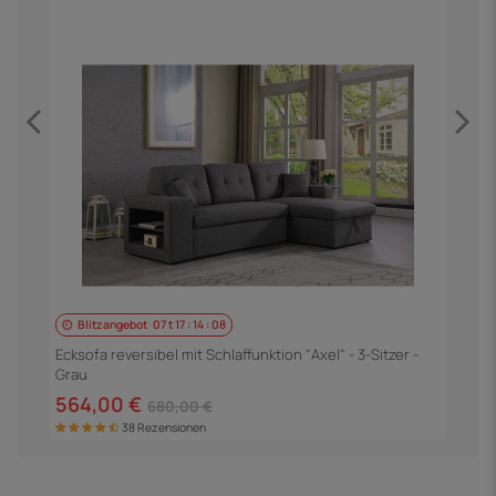
Blitzangebot
07
t
17
:
14
:
06
E
S
Ecksofa reversibel mit Schlaffunktion "Axel" - 3-Sitzer -
Grau
5
564,00 €
680,00 €
38 Rezensionen