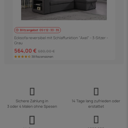
Blitzangebot
05
t
12
:
33
:
35
E
S
Ecksofa reversibel mit Schlaffunktion "Axel" - 3-Sitzer -
Grau
5
564,00 €
680,00 €
38 Rezensionen
Sichere Zahlung in
14 Tage lang zufrieden oder
3 oder 4 Malen ohne Spesen
erstattet