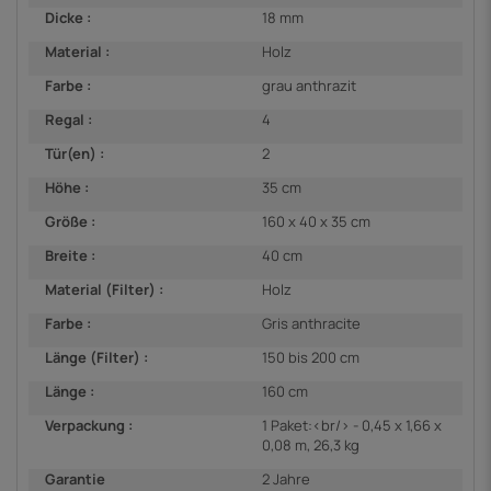
Dicke :
18 mm
Material :
Holz
Farbe :
grau anthrazit
Regal :
4
Tür(en) :
2
Höhe :
35 cm
Größe :
160 x 40 x 35 cm
Breite :
40 cm
Material (Filter) :
Holz
Farbe :
Gris anthracite
Länge (Filter) :
150 bis 200 cm
Länge :
160 cm
Verpackung :
1 Paket:<br/> - 0,45 x 1,66 x
0,08 m, 26,3 kg
Garantie
2 Jahre