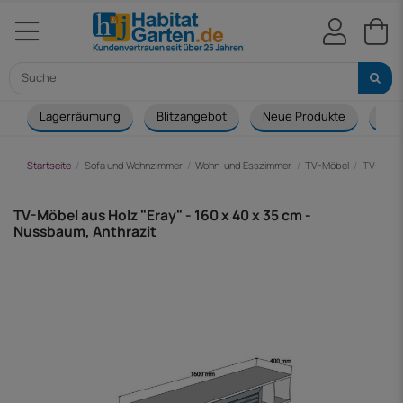
Lagerräumung
Blitzangebot
Neue Produkte
Cou
Startseite
Sofa und Wohnzimmer
Wohn-und Esszimmer
TV-Möbel
TV-Möbel
TV-Möbel aus Holz "Eray" - 160 x 40 x 35 cm -
Nussbaum, Anthrazit