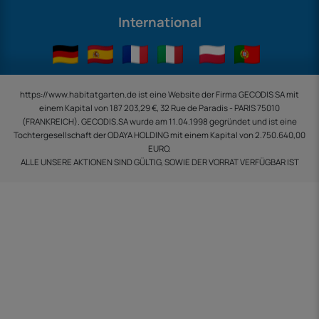
International
https://www.habitatgarten.de ist eine Website der Firma GECODIS SA mit
einem Kapital von 187 203,29 €, 32 Rue de Paradis - PARIS 75010
(FRANKREICH). GECODIS.SA wurde am 11.04.1998 gegründet und ist eine
Tochtergesellschaft der ODAYA ​​HOLDING mit einem Kapital von 2.750.640,00
EURO.
ALLE UNSERE AKTIONEN SIND GÜLTIG, SOWIE DER VORRAT VERFÜGBAR IST