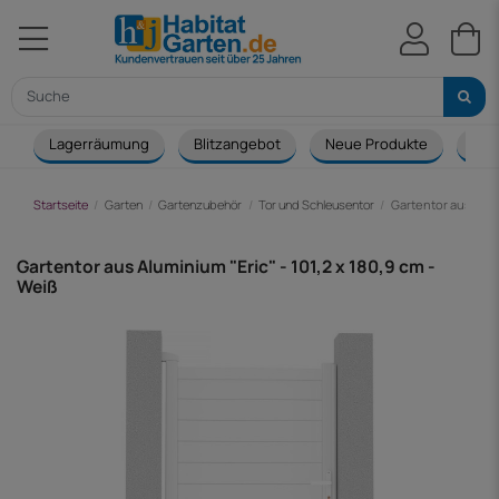
Lagerräumung
Blitzangebot
Neue Produkte
Cou
Startseite
Garten
Gartenzubehör
Tor und Schleusentor
Gartentor aus Alumi
Gartentor aus Aluminium "Eric" - 101,2 x 180,9 cm -
Weiß
-47,00 €