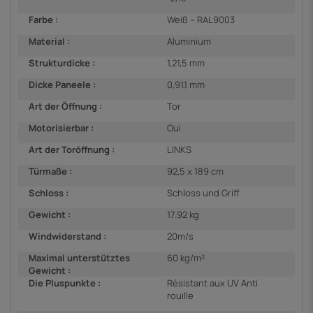
Farbe :
Weiß – RAL9003
Material :
Aluminium
Strukturdicke :
1,21,5 mm
Dicke Paneele :
0,91,1 mm
Art der Öffnung :
Tor
Motorisierbar :
Oui
Art der Toröffnung :
LINKS
Türmaße :
92,5 x 189 cm
Schloss :
Schloss und Griff
Gewicht :
17.92 kg
Windwiderstand :
20m/s
Maximal unterstütztes
60 kg/m²
Gewicht :
Die Pluspunkte :
Résistant aux UV Anti
rouille