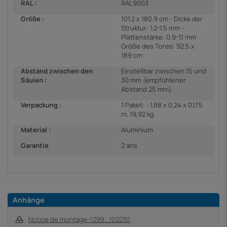
RAL :
RAL9003
Größe :
101.2 x 180.9 cm - Dicke der
Struktur: 1.2-1.5 mm -
Plattenstärke: 0.9-1.1 mm
Größe des Tores: 92.5 x
189 cm
Abstand zwischen den
Einstellbar zwischen 15 und
Säulen :
30 mm (empfohlener
Abstand 25 mm)
Verpackung :
1 Paket: - 1,88 x 0,24 x 0,175
m, 19,92 kg
Material :
Aluminium
Garantie
2 ans
Anhänge
Notice de montage-1299_102230