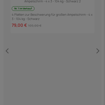
Nr. 1 im Verkauf
4 Platten zur Beschwerung für großen Ampelschirm - 4 x
3 - 104 kg - Schwarz
79,00 €
105,00 €
G
3