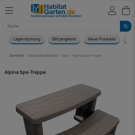
Lagerräumung
Blitzangebot
Neue Produkte
Cou
Startseite
Spa Sauna Whirpool
Spa
Alpina Spa-Treppe
Alpina Spa-Treppe