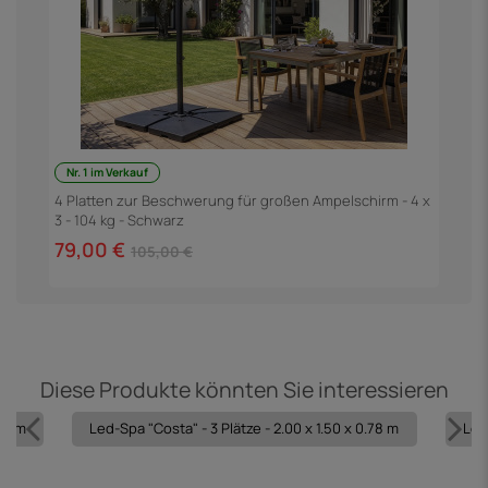
Nr. 1 im Verkauf
4 Platten zur Beschwerung für großen Ampelschirm - 4 x
G
3 - 104 kg - Schwarz
79,00 €
3
105,00 €
Diese Produkte könnten Sie interessieren
50 m
Led-Spa "Costa" - 3 Plätze - 2.00 x 1.50 x 0.78 m
Led 