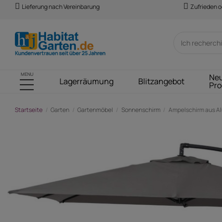
Lieferung nach Vereinbarung
Zufrieden o
MENU
Ne
Lagerräumung
Blitzangebot
Pro
Startseite
Garten
Gartenmöbel
Sonnenschirm
Ampelschirm aus Alu "