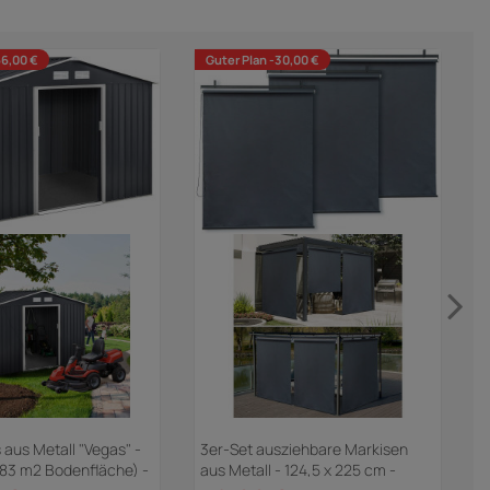
66,00 €
Guter Plan -30,00 €
aus Metall "Vegas" -
3er-Set ausziehbare Markisen
C
,83 m2 Bodenfläche) -
aus Metall - 124,5 x 225 cm -