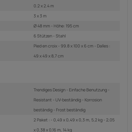
0.2 x 2.4 m
3 x 3 m
Ø 48 mm - Höhe: 195 cm
6 Stützen - Stahl
Pied en croix - 99.8 x 100 x 6 cm - Dalles :
49 x 49 x 8,7 cm
Trendiges Design - Einfache Benutzung -
Resistant - UV-beständig - Korrosion
beständig - Frost beständig
2 Paket : - 0,49 x 0,49 x 0,3 m, 5,2 kg - 2,05
x 0,38 x 0,16 m, 14 kg