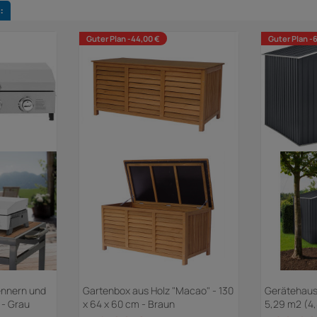
:
Guter Plan -44,00 €
Guter Plan -
ennern und
Gartenbox aus Holz "Macao" - 130
Gerätehaus 
 - Grau
x 64 x 60 cm - Braun
5,29 m2 (4