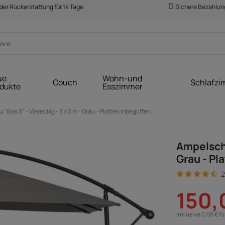
der Rückerstattung für 14 Tage
Sichere Bezahlun
ue
Wohn-und
Couch
Schlafzi
dukte
Esszimmer
Ilios 3" - Viereckig - 3 x 3 m - Grau - Platten inbegriffen
Ampelschir
Grau - Pl
2
150,
Inklusive 0,00 € f