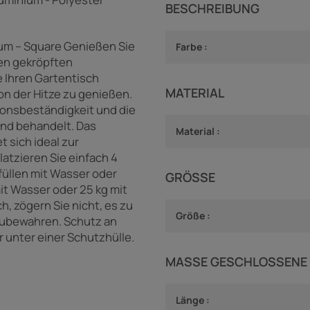
BESCHREIBUNG
ium – Square Genießen Sie
Farbe :
en gekröpften
e Ihren Gartentisch
MATERIAL
on der Hitze zu genießen.
sionsbeständigkeit und die
nd behandelt. Das
Material :
 sich ideal zur
atzieren Sie einfach 4
füllen mit Wasser oder
GRÖSSE
it Wasser oder 25 kg mit
, zögern Sie nicht, es zu
Größe :
zubewahren. Schutz an
 unter einer Schutzhülle.
MASSE GESCHLOSSENE 
Länge :