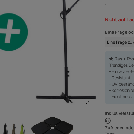
:
Nicht auf La
Eine Frage od
Eine Frage zu
Das + Pr
Trendiges De
- Einfache B
- Resistant
- UV-beständ
- Korrosion 
- Frost best
Inklusivleistu
Zufrieden oder
Tage