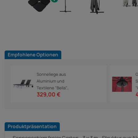
Empfohlene Optionen
Sonneliege aus
G
Aluminium und
S
Textilene "Bella"...
"
329,00 €
Produktpräsentation
Sonnenschirm freier Garten - 3 x 3 m - Struktur aus A