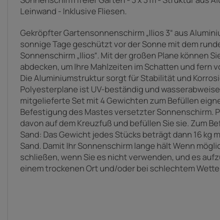
Leinwand - Inklusive Fliesen.
Gekröpfter Gartensonnenschirm „Ilios 3“ aus Alumin
sonnige Tage geschützt vor der Sonne mit dem rund
Sonnenschirm „Ilios“. Mit der großen Plane können Si
abdecken, um Ihre Mahlzeiten im Schatten und fern v
Die Aluminiumstruktur sorgt für Stabilität und Korro
Polyesterplane ist UV-beständig und wasserabweise
mitgelieferte Set mit 4 Gewichten zum Befüllen eignet
Befestigung des Mastes versetzter Sonnenschirm. Pl
davon auf dem Kreuzfuß und befüllen Sie sie. Zum Be
Sand: Das Gewicht jedes Stücks beträgt dann 16 kg m
Sand. Damit Ihr Sonnenschirm lange hält Wenn möglich
schließen, wenn Sie es nicht verwenden, und es auf
einem trockenen Ort und/oder bei schlechtem Wetter