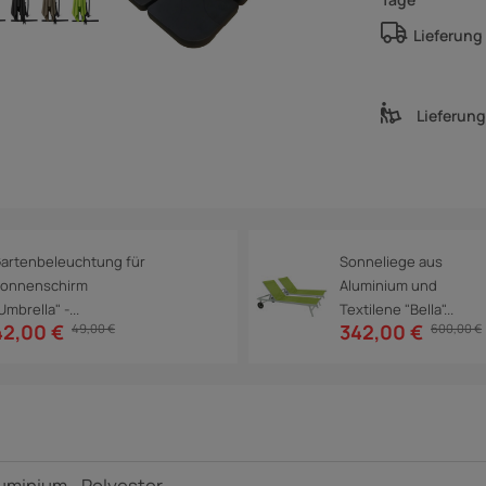
Lieferung
Lieferun
artenbeleuchtung für
Sonneliege aus
onnenschirm
Aluminium und
Umbrella" -...
Textilene "Bella"...
42,00 €
342,00 €
49,00 €
600,00 €
luminium - Polyester