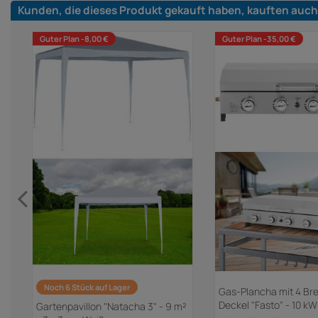
Kunden, die dieses Produkt gekauft haben, kauften auch
Guter Plan -8,00 €
Guter Plan -35,00 €
Noch 6 Stück auf Lager
Gas-Plancha mit 4 Br
Deckel "Fasto" - 10 kW
Gartenpavillon "Natacha 3" - 9 m²