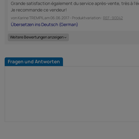
Grande satisfaction également du service après-vente, très à l'éc
Je recommande ce vendeur!
von
Karine TREMPIL
am
06.06.2017
- Produktvariation :
REF : 90042
Weitere Bewertungen anzeigen
Fragen und Antworten