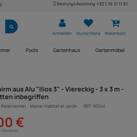
+33 1 76 31 11 61
Beratung & Bestellung :
g
Anmelden
Wunschliste
Warenkorb
mmer
Pools
Gartenhaus
Gartenmöbel
m aus Alu "Ilios 3" - Viereckig - 3 x 3 m -
atten inbegriffen
 Rezensionen
Marke: Habitat et Jardin
REF:
90041
00 €
ür Ökosteuer