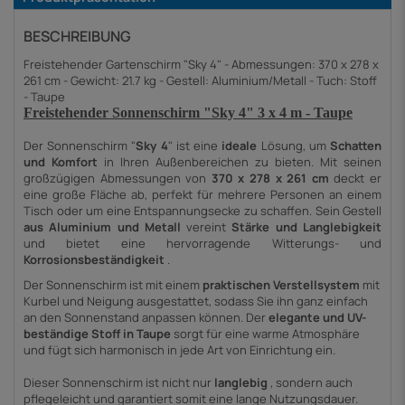
BESCHREIBUNG
Freistehender Gartenschirm "Sky 4" - Abmessungen: 370 x 278 x
261 cm - Gewicht: 21.7 kg - Gestell: Aluminium/Metall - Tuch: Stoff
- Taupe
Freistehender Sonnenschirm "Sky 4
" 3 x 4 m - Taupe
Der Sonnenschirm "
Sky 4
" ist eine
ideale
Lösung, um
Schatten
und Komfort
in Ihren Außenbereichen zu bieten. Mit seinen
großzügigen Abmessungen von
370 x 278 x 261 cm
deckt er
eine große Fläche ab, perfekt für mehrere Personen an einem
Tisch oder um eine Entspannungsecke zu schaffen. Sein Gestell
aus Aluminium und Metall
vereint
Stärke und Langlebigkeit
und bietet eine hervorragende Witterungs- und
Korrosionsbeständigkeit
.
Der Sonnenschirm ist mit einem
praktischen Verstellsystem
mit
Kurbel und Neigung ausgestattet, sodass Sie ihn ganz einfach
an den Sonnenstand anpassen können. Der
elegante und
UV-
beständige
Stoff in Taupe
sorgt für eine warme Atmosphäre
und fügt sich harmonisch in jede Art von Einrichtung ein.
Dieser Sonnenschirm ist nicht nur
langlebig
, sondern auch
pflegeleicht und garantiert somit eine lange Nutzungsdauer.