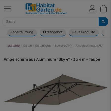
Lagerräumung
Blitzangebot
Neue Produkte
Cou
Startseite
Garten
Gartenmöbel
Sonnenschirm
Ampelschirm aus Aluminium 
Ampelschirm aus Aluminium "Sky 4" - 3 x 4 m - Taupe
-73,00 €