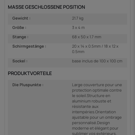
MASSE GESCHLOSSENE POSITION
Gewicht :
21.7 kg
Größe :
3 x 4 m
Stange :
68 x 50 x 1.7 mm
Schirmgestänge :
20 x 14 x 0.5mm / 18 x 12 x
0.5mm
Sockel :
base inclus de 100 x 100 cm
PRODUKTVORTEILE
Die Pluspunkte :
Large couverture pour une
protection optimale contre
le soleil.Structure en
aluminium robuste et
résistante aux
intempéries.Orientation
ajustable pour un ombrage
personnalisé.Design
moderne et élégant pour
sublimer vos extérieurs.