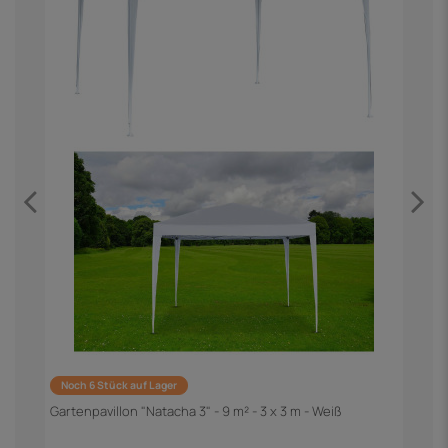
Noch 6 Stück auf Lager
Gartenpavillon "Natacha 3" - 9 m² - 3 x 3 m - Weiß
G
G