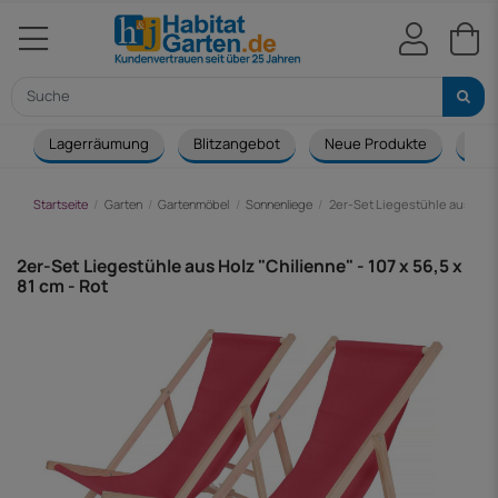
Lagerräumung
Blitzangebot
Neue Produkte
Cou
Startseite
Garten
Gartenmöbel
Sonnenliege
2er-Set Liegestühle aus Holz "
2er-Set Liegestühle aus Holz "Chilienne" - 107 x 56,5 x
81 cm - Rot
-71,00 €