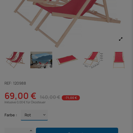
REF:
120988
69,00 €
140,00 €
-71,00 €
Inklusive 0,00 € für Ökosteuer
Farbe :