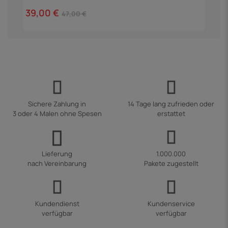
1
39,00 €
47,00 €
Sichere Zahlung in
14 Tage lang zufrieden oder
3 oder 4 Malen ohne Spesen
erstattet
Lieferung
1.000.000
nach Vereinbarung
Pakete zugestellt
Kundendienst
Kundenservice
verfügbar
verfügbar