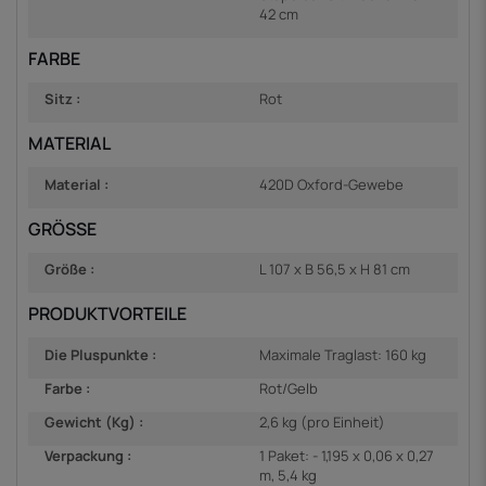
42 cm
FARBE
Sitz :
Rot
MATERIAL
Material :
420D Oxford-Gewebe
GRÖSSE
Größe :
L 107 x B 56,5 x H 81 cm
PRODUKTVORTEILE
Die Pluspunkte :
Maximale Traglast: 160 kg
Farbe :
Rot/Gelb
Gewicht (Kg) :
2,6 kg (pro Einheit)
Verpackung :
1 Paket: - 1,195 x 0,06 x 0,27
m, 5,4 kg