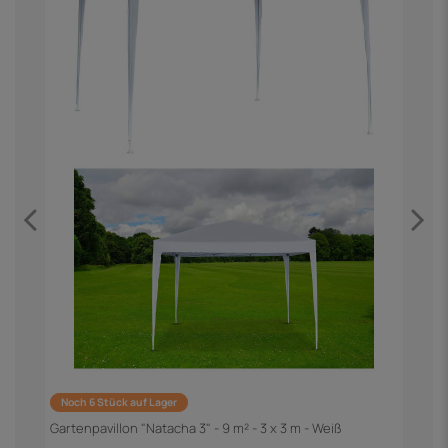
Noch 6 Stück auf Lager
G
G
Gartenpavillon "Natacha 3" - 9 m² - 3 x 3 m - Weiß