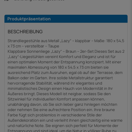
Produktpräsentation
BESCHREIBUNG
Strandliegestühle aus Metall „Lazy“ – klappbar – Maße: 180 x 54,5
x 73 cm – verstellbar – Taupe
Klappbare Sonnenliege „Lazy“ – Braun – 2er-Set Dieses Set aus 2
„Lazy“-Liegestühlen vereint Komfort und Eleganz und ist für
einen optimalen Moment der Entspannung konzipiert. Mit einer
maximalen Abmessung von 180 x 54,5 x 73 cm bieten sie
ausreichend Platz zum Ausruhen, egal ob auf der Terrasse, dem
Balkon oder im Garten. Ihre solide Metallstruktur garantiert
hervorragende Stabilität, während ihr elegantes und
minimalistisches Design einen Hauch von Modernität in Ihr
Äußeres bringt. Dieses Modell ist neigbar, sodass Sie den
Sitzwinkel für individuellen Komfort anpassen können,
unabhängig davon, ob Sie sich lieber ganz hinlegen möchten
oder nehmen Sie eine aufrechtere Position ein. Ihre braune
Farbe fügt sich problemlos in verschiedene Stile der
Außendekoration ein und verleiht ihnen gleichzeitig eine warme
und natürliche Note. Sie eignen sich perfekt für Momente der
Entspannung und sind ideal, um die Natur in völliger Ruhe zu