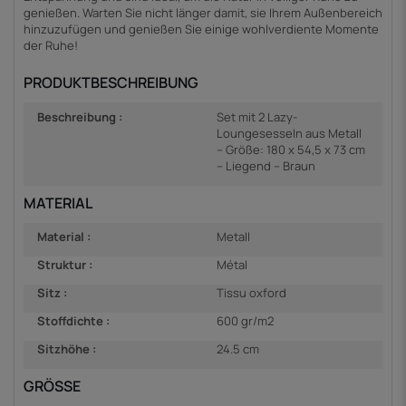
genießen. Warten Sie nicht länger damit, sie Ihrem Außenbereich
hinzuzufügen und genießen Sie einige wohlverdiente Momente
der Ruhe!
PRODUKTBESCHREIBUNG
Beschreibung :
Set mit 2 Lazy-
Loungesesseln aus Metall
– Größe: 180 x 54,5 x 73 cm
– Liegend – Braun
MATERIAL
Material :
Metall
Struktur :
Métal
Sitz :
Tissu oxford
Stoffdichte :
600 gr/m2
Sitzhöhe :
24.5 cm
GRÖSSE