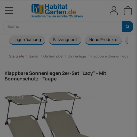
Lagerräumung
Blitzangebot
Neue Produkte
Cou
Startseite
Garten
Gartenmöbel
Sonnenliege
Klappbare Sonnenliegen 2er-
Klappbare Sonnenliegen 2er-Set "Lazy" - Mit
Sonnenschutz - Taupe
-24,00 €