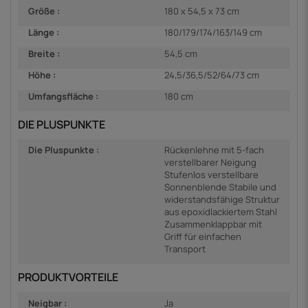
Größe :
180 x 54,5 x 73 cm
Länge :
180/179/174/163/149 cm
Breite :
54,5 cm
Höhe :
24,5/36,5/52/64/73 cm
Umfangsfläche :
180 cm
DIE PLUSPUNKTE
Die Pluspunkte :
Rückenlehne mit 5-fach
verstellbarer Neigung
Stufenlos verstellbare
Sonnenblende Stabile und
widerstandsfähige Struktur
aus epoxidlackiertem Stahl
Zusammenklappbar mit
Griff für einfachen
Transport
PRODUKTVORTEILE
Neigbar :
Ja