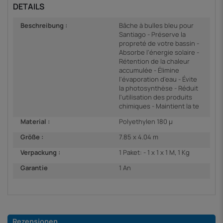
DETAILS
Beschreibung :
Bâche à bulles bleu pour
Santiago - Préserve la
propreté de votre bassin -
Absorbe l'énergie solaire -
Rétention de la chaleur
accumulée - Élimine
l'évaporation d'eau - Évite
la photosynthèse - Réduit
l'utilisation des produits
chimiques - Maintient la te
Material :
Polyethylen 180 µ
Größe :
7.85 x 4.04 m
Verpackung :
1 Paket: - 1 x 1 x 1 M, 1 Kg
Garantie
1 An
Rezensionen