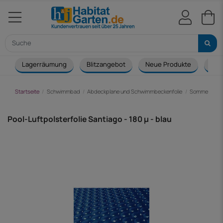
Lagerräumung
Blitzangebot
Neue Produkte
Cou
Startseite
Schwimmbad
Abdeckplane und Schwimmbeckenfolie
Sommerabdec
Pool-Luftpolsterfolie Santiago - 180 µ - blau