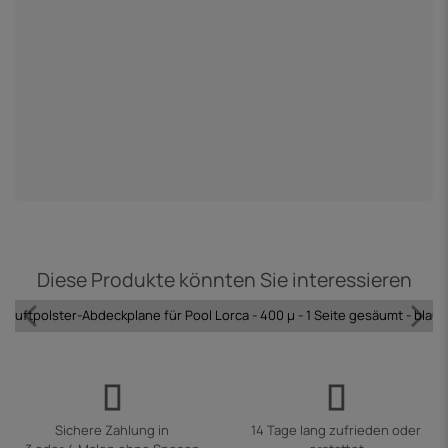
P
9
Diese Produkte könnten Sie interessieren
Luftpolster-Abdeckplane für Pool Lorca - 400 µ - 1 Seite gesäumt - blau
Sichere Zahlung in
14 Tage lang zufrieden oder