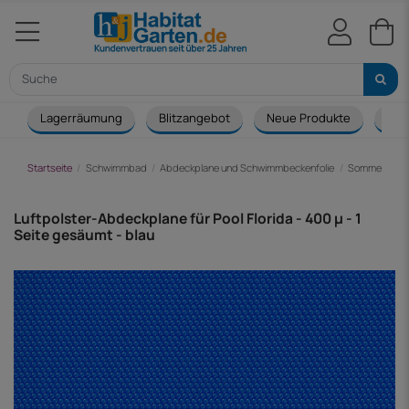
Lagerräumung
Blitzangebot
Neue Produkte
Cou
Startseite
Schwimmbad
Abdeckplane und Schwimmbeckenfolie
Sommerabdec
Luftpolster-Abdeckplane für Pool Florida - 400 µ - 1
Seite gesäumt - blau