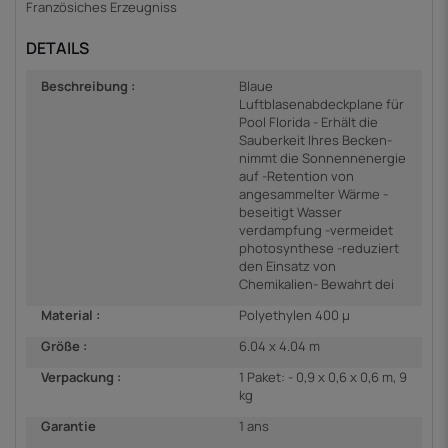
Französiches Erzeugniss
DETAILS
Beschreibung :
Blaue
Luftblasenabdeckplane für
Pool Florida - Erhält die
Sauberkeit Ihres Becken-
nimmt die Sonnennenergie
auf -Retention von
angesammelter Wärme -
beseitigt Wasser
verdampfung -vermeidet
photosynthese -reduziert
den Einsatz von
Chemikalien- Bewahrt dei
Material :
Polyethylen 400 µ
Größe :
6.04 x 4.04 m
Verpackung :
1 Paket: - 0,9 x 0,6 x 0,6 m, 9
kg
Garantie
1 ans