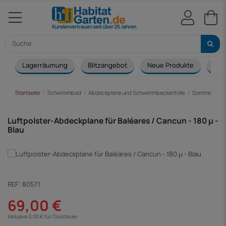
Lagerräumung
Blitzangebot
Neue Produkte
Cou
Startseite
Schwimmbad
Abdeckplane und Schwimmbeckenfolie
Sommerabdec
Luftpolster-Abdeckplane für Baléares / Cancun - 180 µ -
Blau
REF:
80571
69,00 €
Inklusive 0,00 € für Ökosteuer