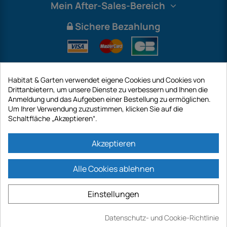
Mein After-Sales-Bereich
Sichere Bezahlung
Habitat & Garten verwendet eigene Cookies und Cookies von
Drittanbietern, um unsere Dienste zu verbessern und Ihnen die
Anmeldung und das Aufgeben einer Bestellung zu ermöglichen.
Um Ihrer Verwendung zuzustimmen, klicken Sie auf die
Schaltfläche „Akzeptieren“.
International
Akzeptieren
Alle Cookies ablehnen
https://www.habitatgarten.de ist eine Website der Firma GECODIS SA mit
einem Kapital von 187 203,29 €, 32 Rue de Paradis - PARIS 75010
Einstellungen
(FRANKREICH). GECODIS.SA wurde am 11.04.1998 gegründet und ist eine
Tochtergesellschaft der ODAYA ​​HOLDING mit einem Kapital von 2.750.640,00
EURO.
Datenschutz- und Cookie-Richtlinie
ALLE UNSERE AKTIONEN SIND GÜLTIG, SOWIE DER VORRAT VERFÜGBAR IST