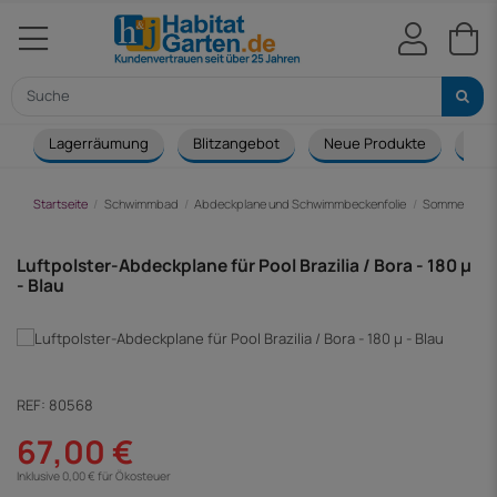
Lagerräumung
Blitzangebot
Neue Produkte
Cou
Startseite
Schwimmbad
Abdeckplane und Schwimmbeckenfolie
Sommerabdec
Luftpolster-Abdeckplane für Pool Brazilia / Bora - 180 µ
- Blau
REF:
80568
67,00 €
Inklusive 0,00 € für Ökosteuer