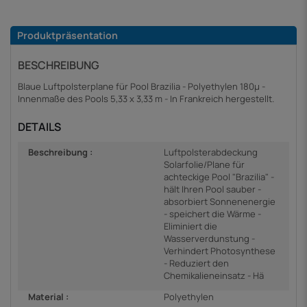
Produktpräsentation
BESCHREIBUNG
Blaue Luftpolsterplane für Pool Brazilia - Polyethylen 180µ -
Innenmaße des Pools 5,33 x 3,33 m - In Frankreich hergestellt.
DETAILS
Beschreibung :
Luftpolsterabdeckung
Solarfolie/Plane für
achteckige Pool "Brazilia" -
hält Ihren Pool sauber -
absorbiert Sonnenenergie
- speichert die Wärme -
Eliminiert die
Wasserverdunstung -
Verhindert Photosynthese
- Reduziert den
Chemikalieneinsatz - Hä
Material :
Polyethylen