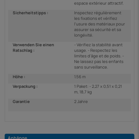
espace extérieur attractif.
Sicherheitstipps :
Inspectez régulièrement
les fixations et vérifiez
l'usure des matériaux pour
assurer sa sécurité et sa
longévité.
Verwenden Sie einen
- Vérifiez la stabilité avant
Ratschlag :
usage. - Respectez les
limites d'âge et de poids. -
Ne laissez pas les enfants
sans surveillance.
Höhe :
1.56 m
Verpackung :
1 Paket: - 2,27 x 0,51 x 0,21
m, 18,7 kg
Garantie
2 Jahre
Anhänge