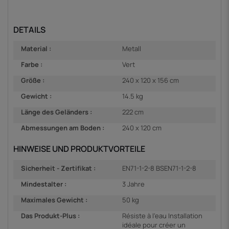
DETAILS
Material :
Metall
Farbe :
Vert
Größe :
240 x 120 x 156 cm
Gewicht :
14.5 kg
Länge des Geländers :
222 cm
Abmessungen am Boden :
240 x 120 cm
HINWEISE UND PRODUKTVORTEILE
Sicherheit - Zertifikat :
EN71-1-2-8 BSEN71-1-2-8
Mindestalter :
3 Jahre
Maximales Gewicht :
50 kg
Das Produkt-Plus :
Résiste à l’eau Installation
idéale pour créer un