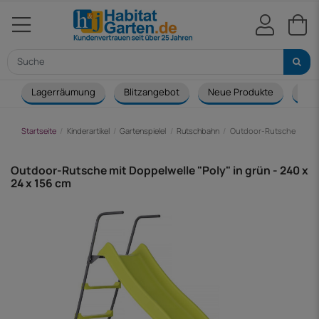
Lagerräumung
Blitzangebot
Neue Produkte
Cou
Startseite
Kinderartikel
Gartenspielel
Rutschbahn
Outdoor-Rutsche mit Dop
Outdoor-Rutsche mit Doppelwelle "Poly" in grün - 240 x
24 x 156 cm
-25,00 €