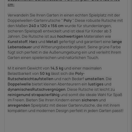
cm:
Verwandeln Sie Ihren Garten in einen echten Spielplatz mit der
Doppelwellen-Gartenrutsche "
Poly
".
Diese robuste Rutsche mit
den Maßen
240 x 120 x 156 cm
wurde für stundenlangen,
sicheren Spielspaß entwickelt und
ist ideal für Kinder ab 3
Jahren.
Die
Rutsche
ist
aus
hochwertigen
Materialien
wie
Kunststoff
,
Harz
und
Metall
gefertigt
und garantiert eine
lange
Lebensdauer
und Witterungsbeständigkeit. Seine grüne Farbe
fügt sich perfekt in die Außenumgebung ein und verleiht Ihrem
Garten einen spielerischen und natürlichen Touch.
M
it einem Gewicht von
14,5 kg
und einer maximalen
Belastbarkeit von
50 kg
lässt
sich
die
Poly-
Rutsche
leicht
aufstellen
und
nach Bedarf
umstellen
.
Die
Doppelwelle
bietet
kleinen Abenteurern
ein
lustiges
und
dynamisches
Rutschvergnügen
.
Diese Rutsche ist
leicht zu
reinigen
und strapazierfähig
und somit die ideale Wahl für Spaß
im Freien.
Bieten Sie Ihren Kindern einen
sicheren
und
anregenden
Spielplatz
mit dieser Gartenrutsche, die mit ihrem
kompakten und modernen Design perfekt in jeden Garten passt!