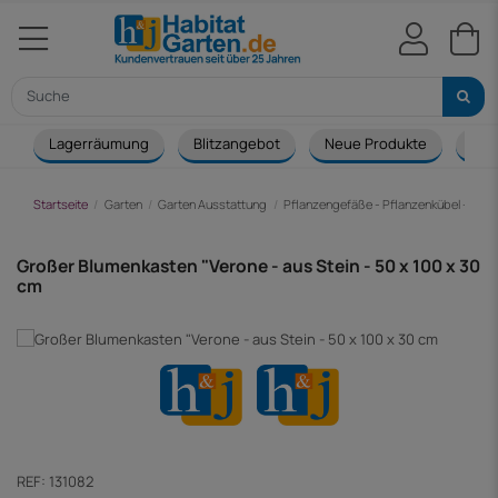
Lagerräumung
Blitzangebot
Neue Produkte
Cou
Startseite
Garten
Garten Ausstattung
Pflanzengefäße - Pflanzenkübel - Blu
Großer Blumenkasten "Verone - aus Stein - 50 x 100 x 30
cm
REF:
131082