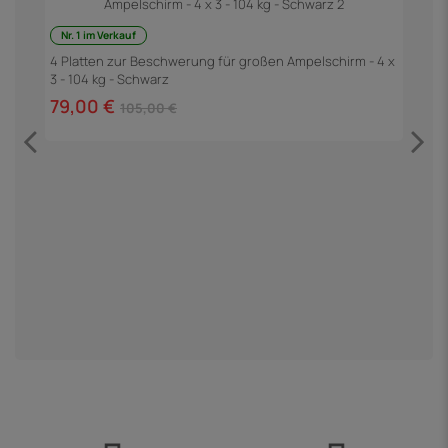
Nr. 1 im Verkauf
4 Platten zur Beschwerung für großen Ampelschirm - 4 x
G
3 - 104 kg - Schwarz
79,00 €
3
105,00 €