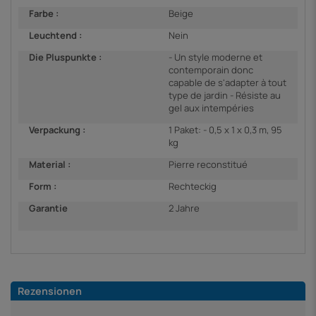
Farbe :
Beige
Leuchtend :
Nein
Die Pluspunkte :
- Un style moderne et
contemporain donc
capable de s'adapter à tout
type de jardin - Résiste au
gel aux intempéries
Verpackung :
1 Paket: - 0,5 x 1 x 0,3 m, 95
kg
Material :
Pierre reconstitué
Form :
Rechteckig
Garantie
2 Jahre
Rezensionen