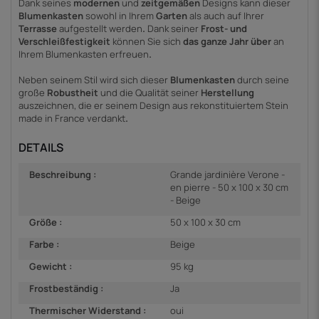
Dank
seines
modernen
und
zeitgemäßen
Designs kann dieser
Blumenkasten
sowohl in Ihrem
Garten
als auch auf Ihrer
Terrasse
aufgestellt werden
.
Dank seiner
Frost- und
Verschleißfestigkeit
können Sie sich
das ganze Jahr über
an
Ihrem Blumenkasten erfreuen
.
Neben seinem Stil wird sich dieser
Blumenkasten
durch seine
große
Robustheit
und die Qualität seiner
Herstellung
auszeichnen, die er seinem Design aus rekonstituiertem Stein
made in France verdankt
.
DETAILS
Beschreibung :
Grande jardinière Verone -
en pierre - 50 x 100 x 30 cm
- Beige
Größe :
50 x 100 x 30 cm
Farbe :
Beige
Gewicht :
95 kg
Frostbeständig :
Ja
Thermischer Widerstand :
oui