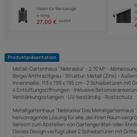
D
Haken für Werkzeuge
G
4-teilig
2
27,00 €
44,00 €
Produktpräsentation
Metall-Gartenhaus "Nebraska" - 2.70 M² - Abmessunge
Beige/Anthrazitgrau - Struktur: Metall (Zink) - Außen
Innenmaße: 113 x 199 x 195 cm - 2 Schiebetüren mit Gr
4 Entlüftungsöffnungen - Inklusive Betonverankerun
Verstärkungsstangen - UV-beständig - Rostschutz
Metallgartenhaus "Nebraska"Das Metallgartenhaus "
hervorragende Lösung für alle, die ihren Raum vergr
Bereich zum Abstellen von Gartengeräten oder Ähnl
Dieses Design verfügt über 2 Schiebetüren mit Griffe