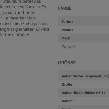
er Stauraum bietet das
 -zahlreiche Vorteile. Es
FARBE
lich sein und Ihnen
, Heimwerker, Holz,
Farbe :
sign und seine Farbe passen
ngfristig erhalten. Er wird
Wand :
 Garten einfügen.
Dach :
Tür(en) :
GRÖSSE
Außenfläche insgesamt (M²)
Größe :
Außen-Bodenfläche (M²) :
Außen :