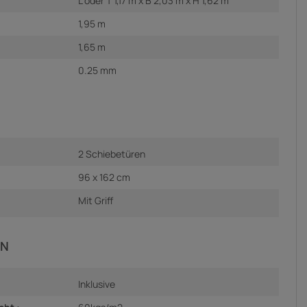
L oder T 1,17 m x B 2,03 m x H 1,62 m
1,95 m
1,65 m
0.25 mm
2 Schiebetüren
96 x 162 cm
Mit Griff
EN
Inklusive