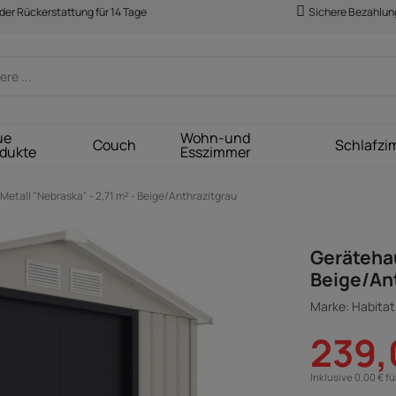
der Rückerstattung für 14 Tage
Sichere Bezahlun
ue
Wohn-und
Couch
Schlafzi
dukte
Esszimmer
etall "Nebraska" - 2,71 m² - Beige/Anthrazitgrau
Gerätehau
Beige/An
Marke: Habitat 
239,
Inklusive 0,00 € f