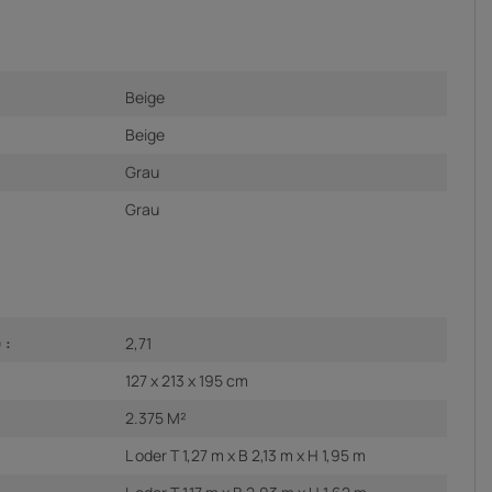
Beige
Beige
Grau
Grau
 :
2,71
127 x 213 x 195 cm
2.375 M²
L oder T 1,27 m x B 2,13 m x H 1,95 m