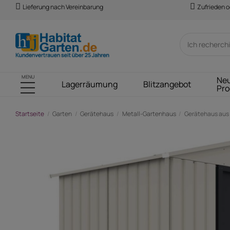
Lieferung nach Vereinbarung
Zufrieden o
MENU
Ne
Lagerräumung
Blitzangebot
Pro
Startseite
Garten
Gerätehaus
Metall-Gartenhaus
Gerätehaus aus M
-42,00 €