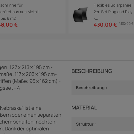
achrinne für
Flexibles Solarpaneel
erätehaus aus Metall
2er-Set Plug and Play
 bis 6 m2
-...
48,00 €
430,00 €
1.132,00 €
n: 127 x 213 x 195 cm -
BESCHREIBUNG
maße: 117 x 203 x 195 cm-
iffen (Maße: 96 x 162 cm) -
gsset - 4
Beschreibung :
MATERIAL
Nebraska" ist eine
ößern oder einen separaten
ichem schaffen möchten.
Struktur :
n. Dank der optimalen