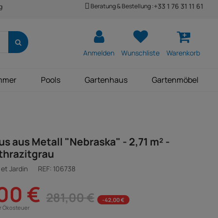
+33 1 76 31 11 61
Beratung & Bestellung :
g
Anmelden
Wunschliste
Warenkorb
mmer
Pools
Gartenhaus
Gartenmöbel
s aus Metall "Nebraska" - 2,71 m² -
thrazitgrau
et Jardin
REF:
106738
00 €
281,00 €
-42,00 €
ür Ökosteuer