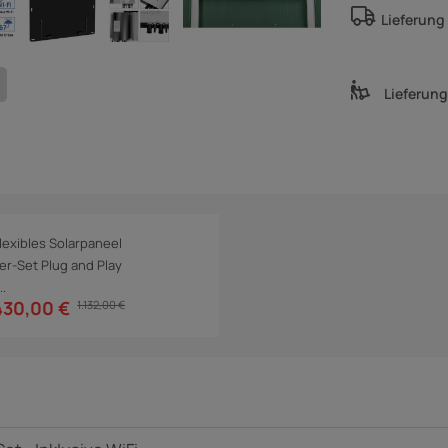
Lieferung
Lieferun
lexibles Solarpaneel
er-Set Plug and Play
..
430,00 €
1.132,00 €