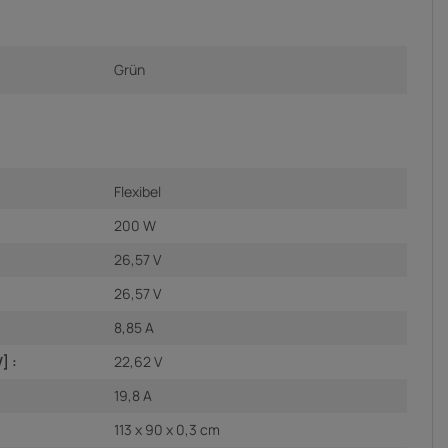
Grün
Flexibel
200 W
26,57 V
26,57 V
8,85 A
] :
22,62 V
19,8 A
113 x 90 x 0,3 cm