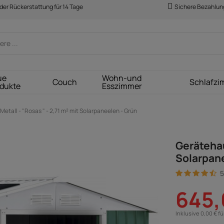
der Rückerstattung für 14 Tage
Sichere Bezahlun
ue
Wohn-und
Couch
Schlafzi
dukte
Esszimmer
etall - "Rosas " - 2,71 m² mit Solarpaneelen - Grün
Gerätehau
Solarpane
5
645,
Inklusive 0,00 € f