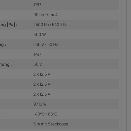
IP67
90 cm + mc4
ng [Pa] :
2400 Pa / 5400 Pa
600 W
g :
230 V - 50 Hz
IP67
nung :
60 V
2 x 12.5 A
2 x 12.5 A
2 x 12,5 A
97,10%
:
-40°C +65ºC
5 m mit Steckdose