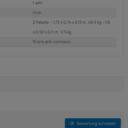
1 Jahr
Grün
2 Pakete: - 1,73 x 0,74 x 0,13 m, 48,9 kg - 1,15
x 0,92 x 0,11 m, 11,3 kg
10 ans anti-corrosion
Bewertung schreiben