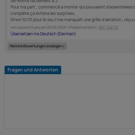
Se monte facilement à 2.
Pour ma part , commencé a monter qui pouvaient d'assemblées d'ava
complète,ça évitera les surprises.
Sinon 10/10 pour le sav,il me manquait une grille d'aération , reçu
von
Laurent Guery
am
20.09.2020
- Produktvariation :
REF : 69770
Weitere Bewertungen anzeigen
Fragen und Antworten