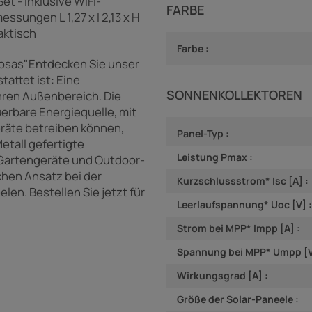
t - Inklusive WiFi-
FARBE
sungen L 1,27 x l 2,13 x H
aktisch
Farbe :
"Rosas"Entdecken Sie unser
attet ist: Eine
SONNENKOLLEKTOREN
hren Außenbereich. Die
uerbare Energiequelle, mit
eräte betreiben können,
Panel-Typ :
etall gefertigte
Leistung Pmax :
 Gartengeräte und Outdoor-
chen Ansatz bei der
Kurzschlussstrom* Isc [A] :
en. Bestellen Sie jetzt für
Leerlaufspannung* Uoc [V] :
Strom bei MPP* Impp [A] :
Spannung bei MPP* Umpp [V
Wirkungsgrad [A] :
Größe der Solar-Paneele :