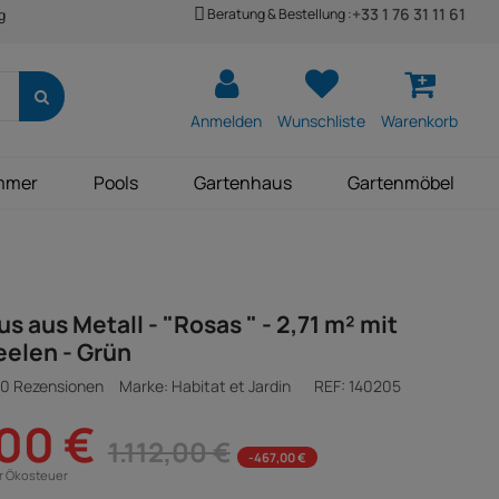
+33 1 76 31 11 61
Beratung & Bestellung :
g
Anmelden
Wunschliste
Warenkorb
mmer
Pools
Gartenhaus
Gartenmöbel
s aus Metall - "Rosas " - 2,71 m² mit
elen - Grün
0 Rezensionen
Marke: Habitat et Jardin
REF:
140205
00 €
1.112,00 €
-467,00 €
ür Ökosteuer