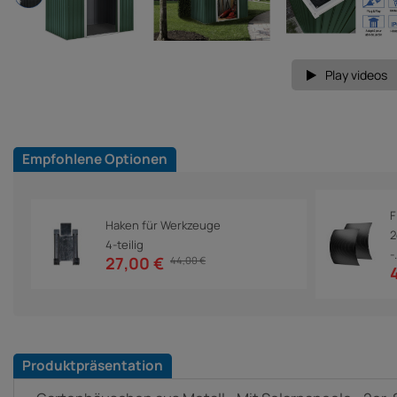
Play videos
Empfohlene Optionen
F
Haken für Werkzeuge
2
4-teilig
-.
27,00 €
44,00 €
Produktpräsentation