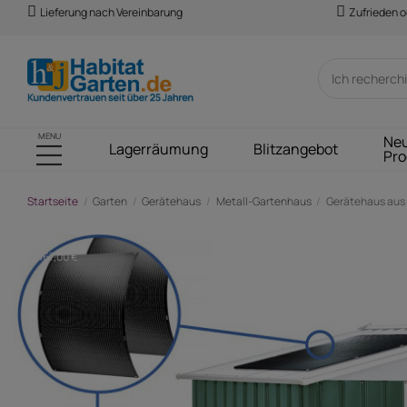
Lieferung nach Vereinbarung
Zufrieden o
MENU
Ne
Lagerräumung
Blitzangebot
Pro
Startseite
Garten
Gerätehaus
Metall-Gartenhaus
Gerätehaus aus M
-467,00 €