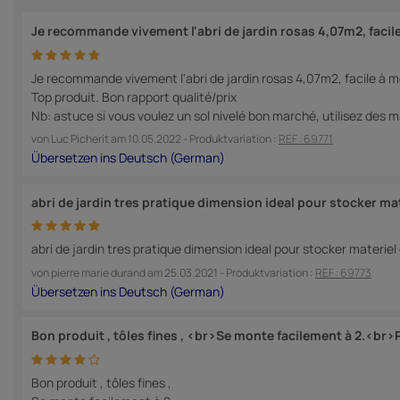
Je recommande vivement l'abri de jardin rosas 4,07m2, facile
Je recommande vivement l'abri de jardin rosas 4,07m2, facile à mo
Top produit. Bon rapport qualité/prix
Nb: astuce si vous voulez un sol nivelé bon marché, utilisez des ma
von
Luc Picherit
am
10.05.2022
- Produktvariation :
REF : 69771
abri de jardin tres pratique dimension ideal pour stocker ma
abri de jardin tres pratique dimension ideal pour stocker materiel
von
pierre marie durand
am
25.03.2021
- Produktvariation :
REF : 69773
Bon produit , tôles fines , <br>Se monte facilement à 2.<br>
Bon produit , tôles fines ,