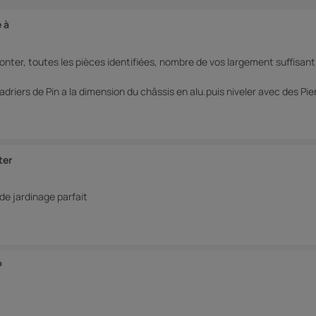
 à
nter, toutes les pièces identifiées, nombre de vos largement suffisant 
driers de Pin a la dimension du châssis en alu.puis niveler avec des Pie
ter
 de jardinage parfait
P