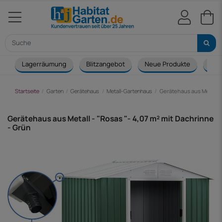
Lagerräumung
Blitzangebot
Neue Produkte
Cou
Startseite
Garten
Gerätehaus
Metall-Gartenhaus
Gerätehaus aus Metall - 
Gerätehaus aus Metall - "Rosas "- 4,07 m² mit Dachrinne
- Grün
-135,00 €