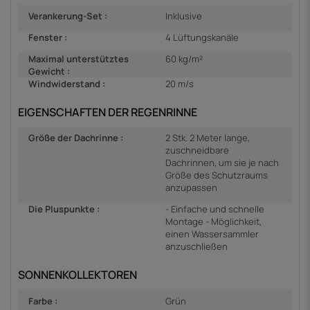
Verankerung-Set :
Inklusive
Fenster :
4 Lüftungskanäle
Maximal unterstütztes
60 kg/m²
Gewicht :
Windwiderstand :
20 m/s
EIGENSCHAFTEN DER REGENRINNE
Größe der Dachrinne :
2 Stk. 2 Meter lange,
zuschneidbare
Dachrinnen, um sie je nach
Größe des Schutzraums
anzupassen
Die Pluspunkte :
- Einfache und schnelle
Montage - Möglichkeit,
einen Wassersammler
anzuschließen
SONNENKOLLEKTOREN
Farbe :
Grün