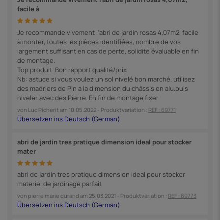
facile à
Je recommande vivement l'abri de jardin rosas 4,07m2, facile
à monter, toutes les pièces identifiées, nombre de vos
largement suffisant en cas de perte, solidité évaluable en fin
de montage.
Top produit. Bon rapport qualité/prix
Nb: astuce si vous voulez un sol nivelé bon marché, utilisez
des madriers de Pin a la dimension du châssis en alu.puis
niveler avec des Pierre. En fin de montage fixer
von
Luc Picherit
am
10.05.2022
- Produktvariation :
REF : 69771
abri de jardin tres pratique dimension ideal pour stocker
mater
abri de jardin tres pratique dimension ideal pour stocker
materiel de jardinage parfait
von
pierre marie durand
am
25.03.2021
- Produktvariation :
REF : 69773