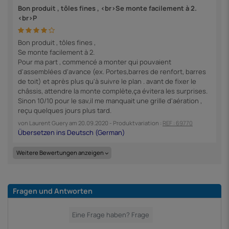
Bon produit , tôles fines , <br>Se monte facilement à 2.
<br>P
Bon produit , tôles fines ,
Se monte facilement à 2.
Pour ma part , commencé a monter qui pouvaient
d'assemblées d'avance (ex. Portes,barres de renfort, barres
de toit) et après plus qu'à suivre le plan . avant de fixer le
châssis, attendre la monte complète,ça évitera les surprises.
Sinon 10/10 pour le sav,il me manquait une grille d'aération ,
reçu quelques jours plus tard.
von
Laurent Guery
am
20.09.2020
- Produktvariation :
REF : 69770
Weitere Bewertungen anzeigen
Fragen und Antworten