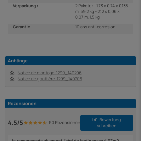
Verpackung :
2 Pakete: - 1,73 x 0,74 x 0,135
m, 59,2 kg - 2,12 x 0,06 x
0,07 m, 1,5 kg
Garantie
10 ans anti-corrosion
Anhänge
Notice de montage-1299_140206
Notice de gouttière-1299_140206
Rezensionen
Bewertung
4.5/5
50 Rezensionen
schreiben
Je recommande vivement l'abri de jardin rosas 4,07m2,