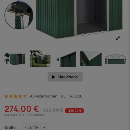
Play videos
50 Rezensionen
REF:
140206
274,00 €
409,00 €
-135,00 €
Inklusive 0,00 € für Ökosteuer
Größe :