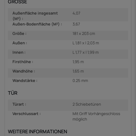
GRÖSSE
Außenfläche insgesamt
4,07
(M²) :
Außen-Bodenfläche (M²) :
3,67
Größe :
181 x 203 cm
Außen :
L 1,81 x l 2,03 m
Innen :
L 1,77 x l 1,99 m
Firsthöhe :
1,95 m
Wandhöhe :
1,65 m
Wandstärke :
0.25 mm
TÜR
Türart :
2 Schiebetüren
Verschlussart :
Mit Griff Vorhängeschloss
möglich
WEITERE INFORMATIONEN