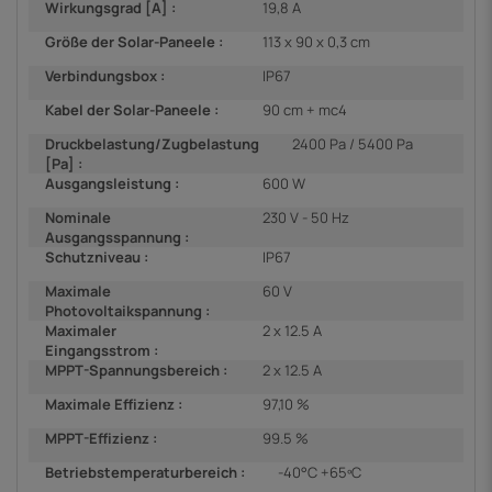
Wirkungsgrad [A] :
19,8 A
Größe der Solar-Paneele :
113 x 90 x 0,3 cm
Verbindungsbox :
IP67
Kabel der Solar-Paneele :
90 cm + mc4
Druckbelastung/Zugbelastung
2400 Pa / 5400 Pa
[Pa] :
Ausgangsleistung :
600 W
Nominale
230 V - 50 Hz
Ausgangsspannung :
Schutzniveau :
IP67
Maximale
60 V
Photovoltaikspannung :
Maximaler
2 x 12.5 A
Eingangsstrom :
MPPT-Spannungsbereich :
2 x 12.5 A
Maximale Effizienz :
97,10 %
MPPT-Effizienz :
99.5 %
Betriebstemperaturbereich :
-40°C +65ºC