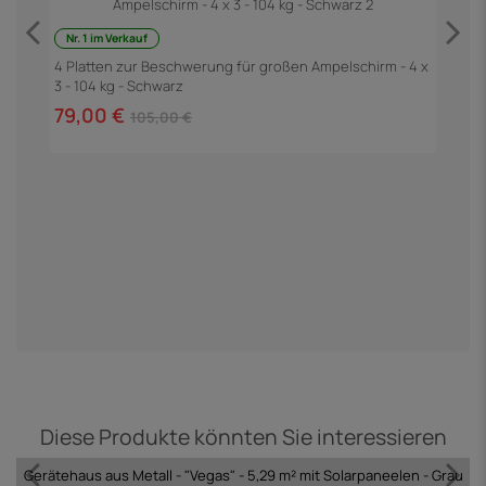
Nr. 1 im Verkauf
F
3
4 Platten zur Beschwerung für großen Ampelschirm - 4 x
3 - 104 kg - Schwarz
6
79,00 €
105,00 €
Diese Produkte könnten Sie interessieren
Gerätehaus aus Metall - "Vegas" - 5,29 m² mit Solarpaneelen - Grau