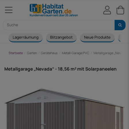
Lagerräumung
Blitzangebot
Neue Produkte
Cou
Startseite
Garten
Gerätehaus
Metall-Garage PVC
Metallgarage „Nevada“ -
Metallgarage „Nevada“ - 18,56 m² mit Solarpaneelen
-38,00 €