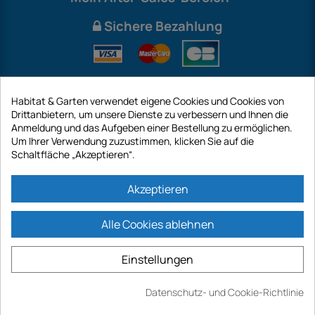
Sichere Bezahlung
Habitat & Garten verwendet eigene Cookies und Cookies von
Drittanbietern, um unsere Dienste zu verbessern und Ihnen die
Anmeldung und das Aufgeben einer Bestellung zu ermöglichen.
Um Ihrer Verwendung zuzustimmen, klicken Sie auf die
Schaltfläche „Akzeptieren“.
International
Akzeptieren
Alle Cookies ablehnen
https://www.habitatgarten.de ist eine Website der Firma GECODIS SA mit
einem Kapital von 187 203,29 €, 32 Rue de Paradis - PARIS 75010
Einstellungen
(FRANKREICH). GECODIS.SA wurde am 11.04.1998 gegründet und ist eine
Tochtergesellschaft der ODAYA ​​HOLDING mit einem Kapital von 2.750.640,00
EURO.
Datenschutz- und Cookie-Richtlinie
ALLE UNSERE AKTIONEN SIND GÜLTIG, SOWIE DER VORRAT VERFÜGBAR IST