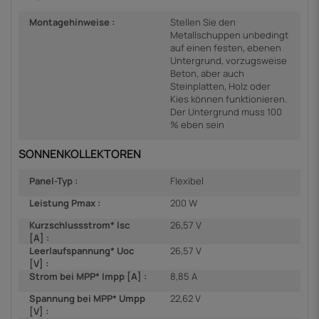
Montagehinweise :
Stellen Sie den
Metallschuppen unbedingt
auf einen festen, ebenen
Untergrund, vorzugsweise
Beton, aber auch
Steinplatten, Holz oder
Kies können funktionieren.
Der Untergrund muss 100
% eben sein
SONNENKOLLEKTOREN
Panel-Typ :
Flexibel
Leistung Pmax :
200 W
Kurzschlussstrom* Isc
26,57 V
[A] :
Leerlaufspannung* Uoc
26,57 V
[V] :
Strom bei MPP* Impp [A] :
8,85 A
Spannung bei MPP* Umpp
22,62 V
[V] :