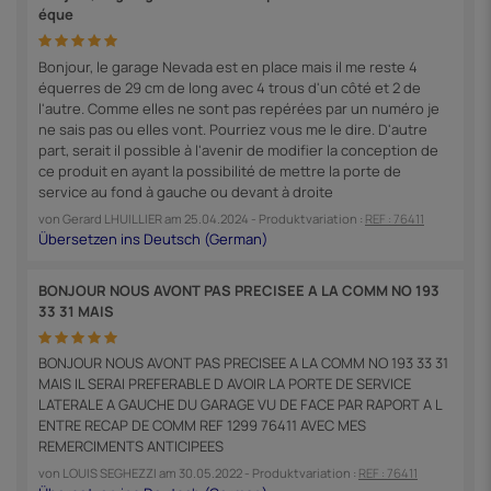
éque
Bonjour, le garage Nevada est en place mais il me reste 4
équerres de 29 cm de long avec 4 trous d'un côté et 2 de
l'autre. Comme elles ne sont pas repérées par un numéro je
ne sais pas ou elles vont. Pourriez vous me le dire. D'autre
part, serait il possible à l'avenir de modifier la conception de
ce produit en ayant la possibilité de mettre la porte de
service au fond à gauche ou devant à droite
von
Gerard LHUILLIER
am
25.04.2024
- Produktvariation :
REF : 76411
BONJOUR NOUS AVONT PAS PRECISEE A LA COMM NO 193
33 31 MAIS
BONJOUR NOUS AVONT PAS PRECISEE A LA COMM NO 193 33 31
MAIS IL SERAI PREFERABLE D AVOIR LA PORTE DE SERVICE
LATERALE A GAUCHE DU GARAGE VU DE FACE PAR RAPORT A L
ENTRE RECAP DE COMM REF 1299 76411 AVEC MES
REMERCIMENTS ANTICIPEES
von
LOUIS SEGHEZZI
am
30.05.2022
- Produktvariation :
REF : 76411