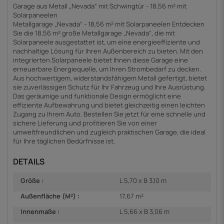
Garage aus Metall „Nevada“ mit Schwingtür - 18,56 m² mit
Solarpaneelen
Metallgarage „Nevada“ - 18,56 m² mit Solarpaneelen Entdecken
Sie die 18,56 m² große Metallgarage „Nevada“, die mit
Solarpaneele ausgestattet ist, um eine energieeffiziente und
nachhaltige Lösung für Ihren Außenbereich zu bieten. Mit den
integrierten Solarpaneele bietet Ihnen diese Garage eine
erneuerbare Energiequelle, um Ihren Strombedarf zu decken.
Aus hochwertigem, widerstandsfähigem Metall gefertigt, bietet
sie zuverlässigen Schutz für Ihr Fahrzeug und Ihre Ausrüstung.
Das geräumige und funktionale Design ermöglicht eine
effiziente Aufbewahrung und bietet gleichzeitig einen leichten
Zugang zu Ihrem Auto. Bestellen Sie jetzt für eine schnelle und
sichere Lieferung und profitieren Sie von einer
umweltfreundlichen und zugleich praktischen Garage, die ideal
für Ihre täglichen Bedürfnisse ist.
DETAILS
Größe :
L 5,70 x B 3,10 m
Außenfläche (M²) :
17,67 m²
Innenmaße :
L 5,66 x B 3,06 m