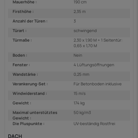
Mauerhöhe :
190 cm
Firsthöhe :
2,35 m
Anzahl der Türen :
3
Türart :
schwingend
Türmaße :
2,30 x 1,90 M + 1 Seitentür:
0,65 x 1,70 M
Boden :
Nein
Fenster :
4 Lüftungsöffnungen
Wandstärke :
0,25 mm
Verankerung-Set :
Für Betonboden inklusive
Windwiderstand :
15 m/s
Gewicht :
174 kg
Maximal unterstütztes
50 kg/m3
Gewicht :
Die Pluspunkte :
UV-beständig Rostfrei
DACH