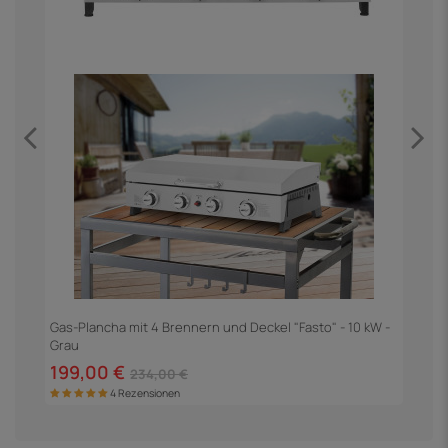
Gas-Plancha mit 4 Brennern und Deckel "Fasto" - 10 kW -
G
Grau
199,00 €
1
234,00 €
4 Rezensionen