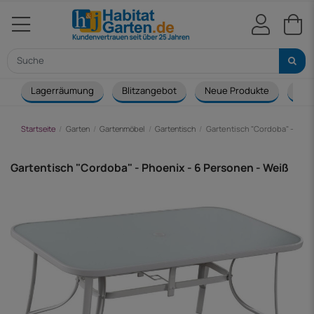
Lagerräumung
Blitzangebot
Neue Produkte
Cou
Startseite
Garten
Gartenmöbel
Gartentisch
Gartentisch "Cordoba" - Phoe
Gartentisch "Cordoba" - Phoenix - 6 Personen - Weiß
-92,00 €