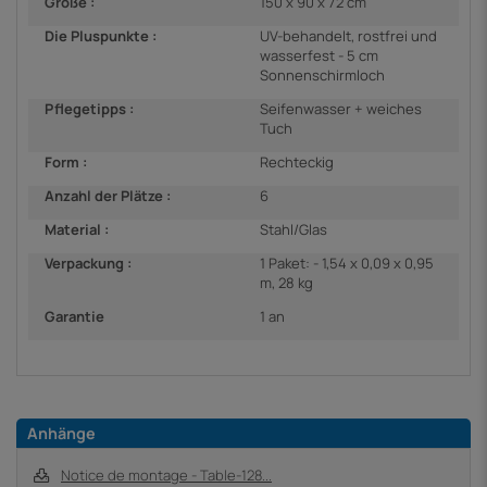
Größe :
150 x 90 x 72 cm
Die Pluspunkte :
UV-behandelt, rostfrei und
wasserfest - 5 cm
Sonnenschirmloch
Pflegetipps :
Seifenwasser + weiches
Tuch
Form :
Rechteckig
Anzahl der Plätze :
6
Material :
Stahl/Glas
Verpackung :
1 Paket: - 1,54 x 0,09 x 0,95
m, 28 kg
Garantie
1 an
Anhänge
Notice de montage - Table-128...