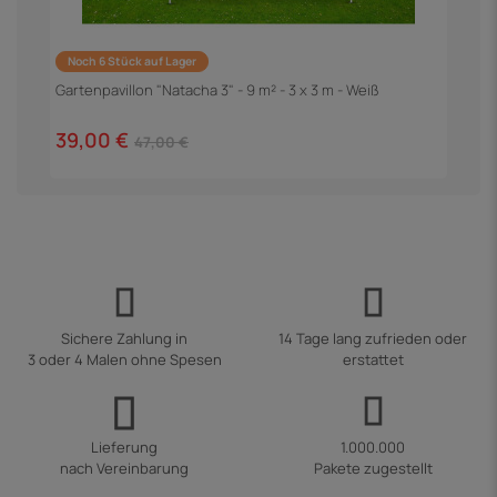
Noch 6 Stück auf Lager
Gartenpavillon "Natacha 3" - 9 m² - 3 x 3 m - Weiß
G
G
39,00 €
1
47,00 €
Sichere Zahlung in
14 Tage lang zufrieden oder
3 oder 4 Malen ohne Spesen
erstattet
Lieferung
1.000.000
nach Vereinbarung
Pakete zugestellt