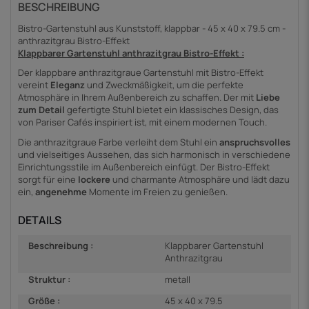
BESCHREIBUNG
Bistro-Gartenstuhl aus Kunststoff, klappbar - 45 x 40 x 79.5 cm -
anthrazitgrau Bistro-Effekt
Klappbarer Gartenstuhl anthrazitgrau Bistro-Effekt :
Der klappbare anthrazitgraue Gartenstuhl mit Bistro-Effekt
vereint
Eleganz
und Zweckmäßigkeit, um die perfekte
Atmosphäre in Ihrem Außenbereich zu schaffen. Der mit
Liebe
zum Detail
gefertigte Stuhl bietet ein klassisches Design, das
von Pariser Cafés inspiriert ist, mit einem modernen Touch.
Die anthrazitgraue Farbe verleiht dem Stuhl ein
anspruchsvolles
und vielseitiges Aussehen, das sich harmonisch in verschiedene
Einrichtungsstile im Außenbereich einfügt. Der Bistro-Effekt
sorgt für eine
lockere
und charmante Atmosphäre und lädt dazu
ein,
angenehme
Momente im Freien zu genießen.
DETAILS
Beschreibung :
Klappbarer Gartenstuhl
Anthrazitgrau
Struktur :
metall
Größe :
45 x 40 x 79.5