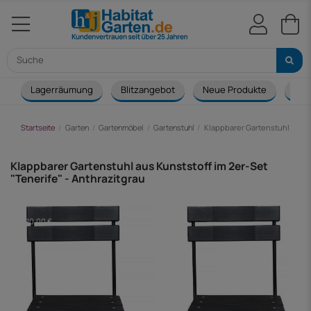
Lagerräumung
Blitzangebot
Neue Produkte
Cou
Startseite
Garten
Gartenmöbel
Gartenstuhl
Klappbarer Gartenstuhl aus Ku
Klappbarer Gartenstuhl aus Kunststoff im 2er-Set
"Tenerife" - Anthrazitgrau
-10,00 €