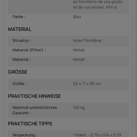
en fonctions de vos goûts
et de vos envies. Afin d
Farbe :
Blau
MATERIAL
Struktur :
Acier/Textilène
Material (Filter) :
Metall
Material :
Metall
GRÖSSE
Größe :
56 x 71 x 95 cm
PRAKTISCHE HINWEISE
Maximal unterstütztes
150 kg
Gewicht :
PRAKTISCHE TIPPS
Verpackung :
1 Paket: - 0,79 x 0,14 x 0,79