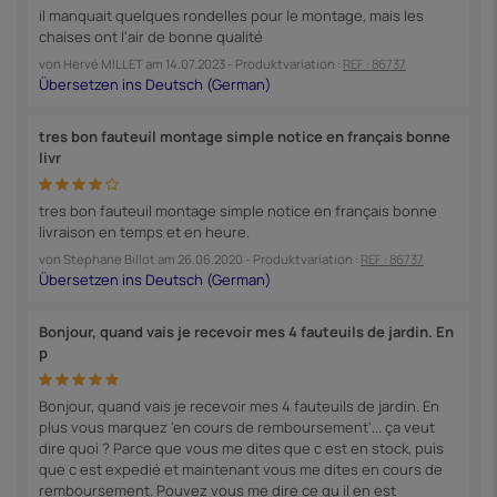
il manquait quelques rondelles pour le montage, mais les
chaises ont l'air de bonne qualité
von
Hervé MILLET
am
14.07.2023
- Produktvariation :
REF : 86737
tres bon fauteuil montage simple notice en français bonne
livr
tres bon fauteuil montage simple notice en français bonne
livraison en temps et en heure.
von
Stephane Billot
am
26.06.2020
- Produktvariation :
REF : 86737
Bonjour, quand vais je recevoir mes 4 fauteuils de jardin. En
p
Bonjour, quand vais je recevoir mes 4 fauteuils de jardin. En
plus vous marquez 'en cours de remboursement'... ça veut
dire quoi ? Parce que vous me dites que c est en stock, puis
que c est expedié et maintenant vous me dites en cours de
remboursement. Pouvez vous me dire ce qu il en est