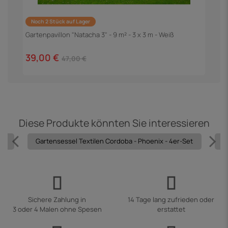
Noch 2 Stück auf Lager
G
G
Gartenpavillon "Natacha 3" - 9 m² - 3 x 3 m - Weiß
1
39,00 €
47,00 €
Diese Produkte könnten Sie interessieren
et
Gartensessel Textilen Cordoba - Phoenix - 4er-Set
G
Sichere Zahlung in
14 Tage lang zufrieden oder
3 oder 4 Malen ohne Spesen
erstattet