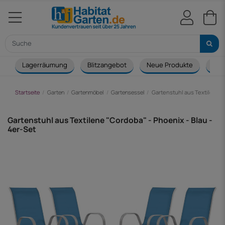
Lagerräumung
Blitzangebot
Neue Produkte
Cou
Startseite
Garten
Gartenmöbel
Gartensessel
Gartenstuhl aus Textilene "
Gartenstuhl aus Textilene "Cordoba" - Phoenix - Blau -
4er-Set
-129,00 €