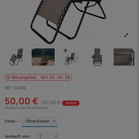
Blitzangebot
06
t
23
:
29
:
55
REF:
141319
50,00 €
58,00 €
-8,00 €
Inklusive 0,00 € für Ökosteuer
Farbe :
Verkauft von :