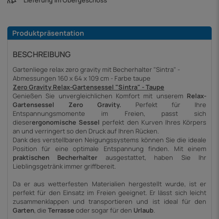
Lieferung im Obergeschoss
Produktpräsentation
BESCHREIBUNG
Gartenliege relax zero gravity mit Becherhalter "Sintra" -
Abmessungen 160 x 64 x 109 cm - Farbe taupe
Zero Gravity Relax-Gartensessel "Sintra" - Taupe
Genießen Sie unvergleichlichen Komfort mit unserem
Relax-
Gartensessel Zero Gravity.
Perfekt für Ihre
Entspannungsmomente im Freien, passt sich
dieser
ergonomische Sessel
perfekt den Kurven Ihres Körpers
an und verringert so den Druck auf Ihren Rücken.
Dank des verstellbaren Neigungssystems können Sie die ideale
Position für eine optimale Entspannung finden. Mit einem
praktischen Becherhalter
ausgestattet, haben Sie Ihr
Lieblingsgetränk immer griffbereit.
Da er aus wetterfesten Materialien hergestellt wurde, ist er
perfekt für den Einsatz im Freien geeignet. Er lässt sich leicht
zusammenklappen und transportieren und ist ideal für den
Garten
, die
Terrasse
oder sogar für den
Urlaub
.