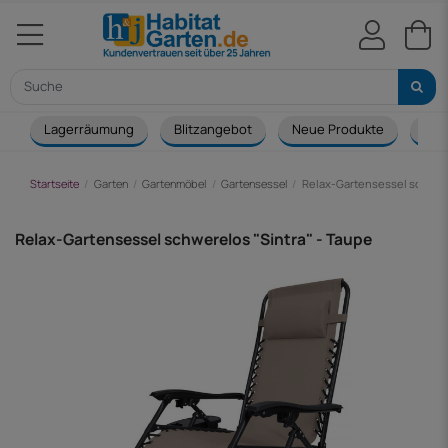
Lagerräumung
Blitzangebot
Neue Produkte
Cou
Startseite
Garten
Gartenmöbel
Gartensessel
Relax-Gartensessel schwere
Relax-Gartensessel schwerelos "Sintra" - Taupe
-8,00 €