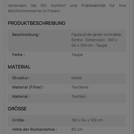
Verbinden Sie Stil, Komfort und Praktikabilität für Ihre
Wohlfühlmomente im Freien!
PRODUKTBESCHREIBUNG
Beschreibung :
Fauteuil de jardin inclinable
Sintra - Dimension : 160 x
64 x 109 cm - Taupe
Farbe :
Taupe
MATERIAL
Struktur :
Métal
Material (Filter) :
Textilene
Material :
Textilen
GRÖSSE
Größe :
160 x 64 x 109 cm
Höhe der Rückenlehne :
85 cm