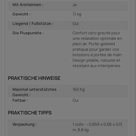
Mit Armlehnen :
Ja
Gewicht :
7,1 kg
Liegend / Fußstütze :
Oui
Die Pluspunkte :
Confort zéro gravité pour
une relaxation optimale en
plein air. Porte-gobelet
pratique pour garder vos
boissons à portée de main.
Design pliable, robuste et
résistant aux intempéries.
PRAKTISCHE HINWEISE
Maximal unterstütztes
160 Kg
Gewicht :
Faltbar :
Oui
PRAKTISCHE TIPPS
Verpackung :
1 colis : - 0,856 x 0,68 x 0,13
m, 8,8 kg