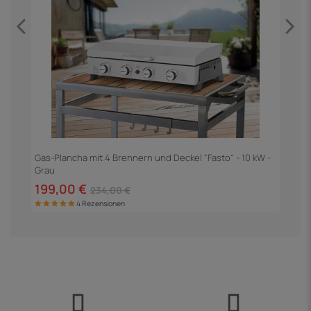
Gas-Plancha mit 4 Brennern und Deckel "Fasto" - 10 kW -
G
Grau
199,00 €
1
234,00 €
4 Rezensionen