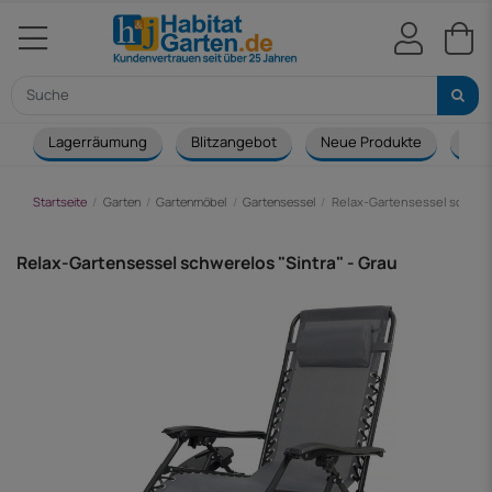
Lagerräumung
Blitzangebot
Neue Produkte
Cou
Startseite
Garten
Gartenmöbel
Gartensessel
Relax-Gartensessel schwere
Relax-Gartensessel schwerelos "Sintra" - Grau
-9,00 €