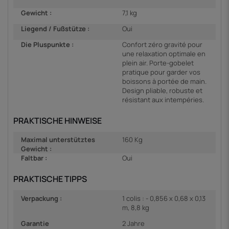
Gewicht :
7,1 kg
Liegend / Fußstütze :
Oui
Die Pluspunkte :
Confort zéro gravité pour
une relaxation optimale en
plein air. Porte-gobelet
pratique pour garder vos
boissons à portée de main.
Design pliable, robuste et
résistant aux intempéries.
PRAKTISCHE HINWEISE
Maximal unterstütztes
160 Kg
Gewicht :
Faltbar :
Oui
PRAKTISCHE TIPPS
Verpackung :
1 colis : - 0,856 x 0,68 x 0,13
m, 8,8 kg
Garantie
2 Jahre