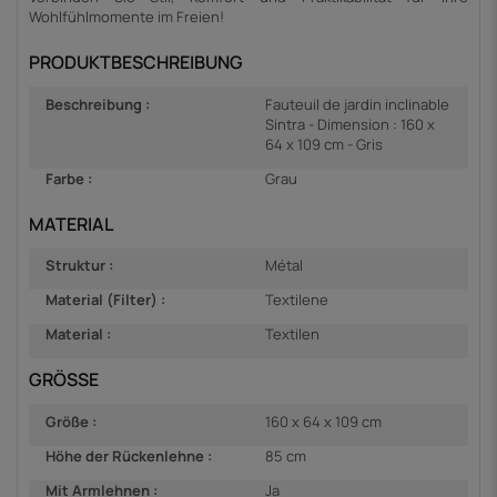
Wohlfühlmomente im Freien!
PRODUKTBESCHREIBUNG
Beschreibung :
Fauteuil de jardin inclinable
Sintra - Dimension : 160 x
64 x 109 cm - Gris
Farbe :
Grau
MATERIAL
Struktur :
Métal
Material (Filter) :
Textilene
Material :
Textilen
GRÖSSE
Größe :
160 x 64 x 109 cm
Höhe der Rückenlehne :
85 cm
Mit Armlehnen :
Ja