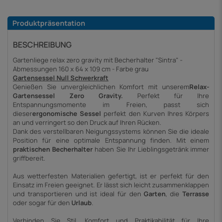
Produktpräsentation
BESCHREIBUNG
Gartenliege relax zero gravity mit Becherhalter "Sintra" -
Abmessungen 160 x 64 x 109 cm - Farbe grau
Gartensessel Null Schwerkraft
Genießen Sie unvergleichlichen Komfort mit unserem
Relax-
Gartensessel Zero Gravity.
Perfekt für Ihre
Entspannungsmomente im Freien, passt sich
dieser
ergonomische Sessel
perfekt den Kurven Ihres Körpers
an und verringert so den Druck auf Ihren Rücken.
Dank des verstellbaren Neigungssystems können Sie die ideale
Position für eine optimale Entspannung finden. Mit einem
praktischen Becherhalter
haben Sie Ihr Lieblingsgetränk immer
griffbereit.
Aus wetterfesten Materialien gefertigt, ist er perfekt für den
Einsatz im Freien geeignet. Er lässt sich leicht zusammenklappen
und transportieren und ist ideal für den
Garten
, die
Terrasse
oder sogar für den
Urlaub
.
Verbinden Sie Stil, Komfort und Praktikabilität für Ihre