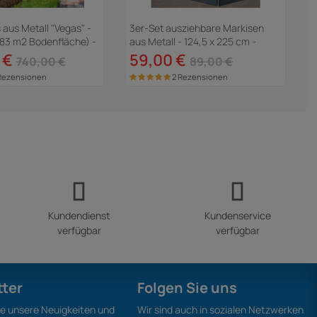
aus Metall "Vegas" -
3er-Set ausziehbare Markisen
C
,83 m2 Bodenfläche) -
aus Metall - 124,5 x 225 cm -
Anthrazitgrau
 €
59,00 €
740,00 €
89,00 €
Rezensionen
2 Rezensionen
Kundendienst
Kundenservice
verfügbar
verfügbar
tter
Folgen Sie uns
ie unsere Neuigkeiten und
Wir sind auch in sozialen Netzwerken