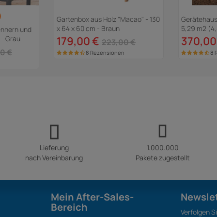
Gartenbox aus Holz "Macao" - 130
Gerätehaus 
x 64 x 60 cm - Braun
5,29 m2 (4
ennern und
Grau
 - Grau
179,00 €
370,00
223,00 €
0 €
8 Rezensionen
8 
Lieferung
1.000.000
nach Vereinbarung
Pakete zugestellt
Mein After-Sales-
Newsle
Bereich
Verfolgen S