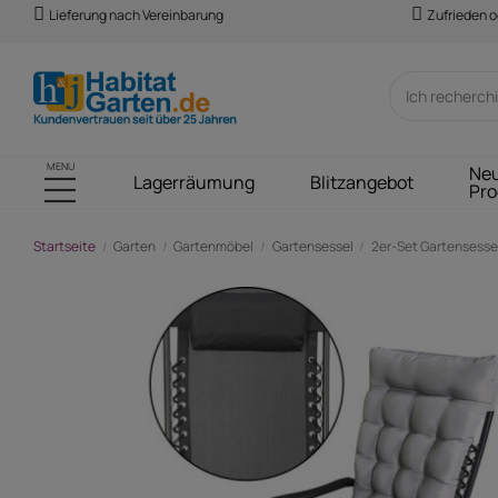
Lieferung nach Vereinbarung
Zufrieden o
MENU
Ne
Lagerräumung
Blitzangebot
Pro
Startseite
Garten
Gartenmöbel
Gartensessel
2er-Set Gartensessel
-147,00 €