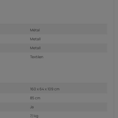
Métal
Metall
Metall
Textilen
160 x 64 x 109 cm
85 cm
Ja
7,1 kg