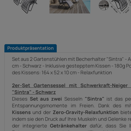
Produktpräsentation
Set aus 2 Gartenstühlen mit Becherhalter "Sintra" -
cm - Schwarz - Inklusive gestepptem Kissen - 180g 
des Kissens: 164 x 52 x 10 cm - Relaxfunktion
2er-Set Gartensessel mit Schwerkraft-Neige
"Sintra" - Schwarz
Dieses
Set aus zwei
Sesseln
"Sintra"
ist das pe
Entspannungsmomente im Freien.
Dank des mi
Kissens
und der
Zero-Gravity-Relaxfunktion
biet
indem sie den Druck auf Ihre Muskeln und Gelenke 
der integrierte
Getränkehalter
dafür, dass Sie I