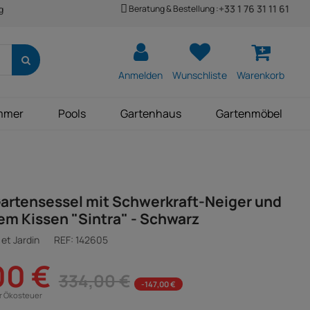
+33 1 76 31 11 61
Beratung & Bestellung :
g
Anmelden
Wunschliste
Warenkorb
mmer
Pools
Gartenhaus
Gartenmöbel
artensessel mit Schwerkraft-Neiger und
m Kissen "Sintra" - Schwarz
et Jardin
REF:
142605
00 €
334,00 €
-147,00 €
ür Ökosteuer