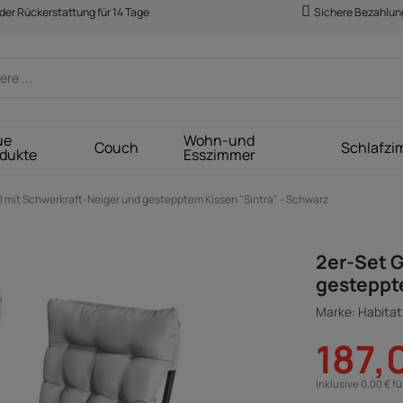
der Rückerstattung für 14 Tage
Sichere Bezahlun
ue
Wohn-und
Couch
Schlafzi
dukte
Esszimmer
 mit Schwerkraft-Neiger und gestepptem Kissen "Sintra" - Schwarz
2er-Set G
gesteppte
Marke: Habitat 
187,
Inklusive 0,00 € f