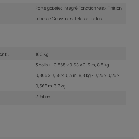
Porte gobelet intégré Fonction relax Finition
robuste Coussin matelassé inclus
cht :
160 Kg
3 colis : - 0,865 x 0,68 x 0,13 m, 8,8 kg -
0,865 x 0,68 x 0,13 m, 8,8 kg - 0,25 x 0,25 x
0,565 m, 3,7 kg
2 Jahre