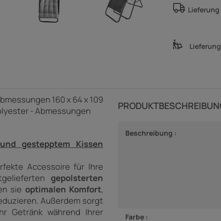
Lieferung
Lieferun
 Abmessungen 160 x 64 x 109
PRODUKTBESCHREIBUN
Polyester - Abmessungen
Beschreibung :
r und gestepptem Kissen
rfekte Accessoire für Ihre
tgelieferten
gepolsterten
en sie
optimalen Komfort
,
reduzieren.
Außerdem sorgt
hr Getränk während Ihrer
Farbe :