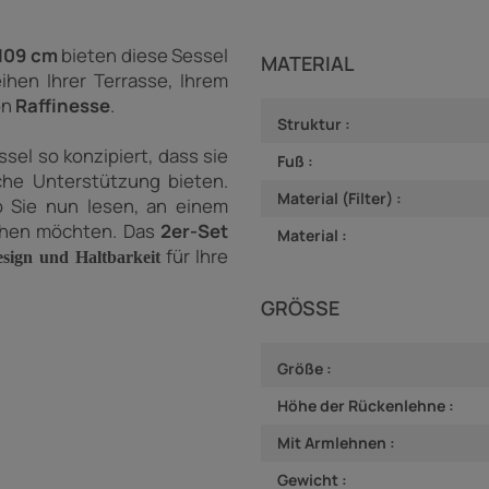
 109 cm
bieten diese Sessel
MATERIAL
ihen Ihrer Terrasse, Ihrem
on
Raffinesse
.
Struktur :
ssel so konzipiert, dass sie
Fuß :
che Unterstützung bieten.
Material (Filter) :
 Sie nun lesen, an einem
ruhen möchten. Das
2er-Set
Material :
für Ihre
esign und Haltbarkeit
GRÖSSE
Größe :
Höhe der Rückenlehne :
Mit Armlehnen :
Gewicht :