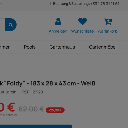
+33 1 76 31 11 61
Beratung & Bestellung :
g
Anmelden
Wunschliste
Warenkorb
mmer
Pools
Gartenhaus
Gartenmöbel
 "Foldy" - 183 x 28 x 43 cm - Weiß
et Jardin
REF:
127128
0 €
62,00 €
-25,00 €
ür Ökosteuer