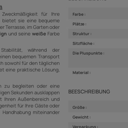
iß
Zweckmäßigkeit für Ihre
Farbe :
m
bietet sie eine bequeme
Plätze :
er Terrasse, im Garten oder
sign
und seine
weiße
Farbe
Struktur :
Sitzfläche :
tabilität, während der
Die Pluspunkte :
 einen bequemen Transport
h sowohl für den täglichen
et eine praktische Lösung,
Material :
h zu begleiten oder eine
BEESCHREIBUNG
enigen Sekunden ausklappen
rt Ihren Außenbereich und
egenheit für Ihre Gäste oder
Größe :
che Handhabung miteinander
Gewicht :
Verpackung :