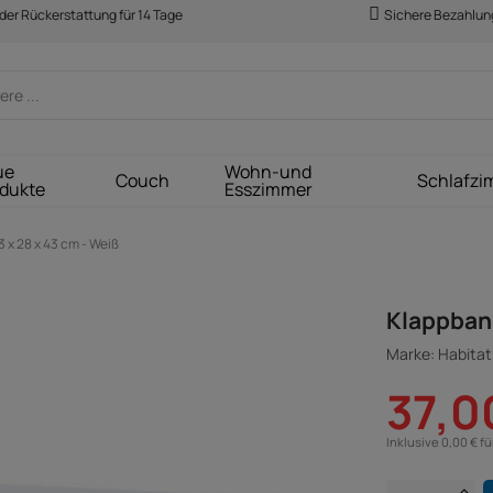
der Rückerstattung für 14 Tage
Sichere Bezahlun
ue
Wohn-und
Couch
Schlafzi
dukte
Esszimmer
3 x 28 x 43 cm - Weiß
Klappbank
Marke: Habitat 
37,0
Inklusive 0,00 € f