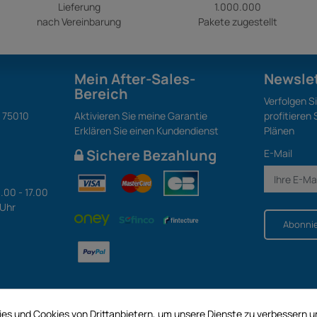
Lieferung
1.000.000
nach Vereinbarung
Pakete zugestellt
Mein After-Sales-
Newsle
Bereich
Verfolgen S
S 75010
Aktivieren Sie meine Garantie
profitieren
Erklären Sie einen Kundendienst
Plänen
Sichere Bezahlung
E-Mail
.00 - 17.00
 Uhr
Abonni
es und Cookies von Drittanbietern, um unsere Dienste zu verbessern 