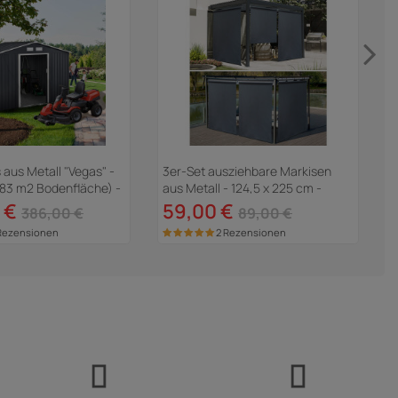
aus Metall "Vegas" -
3er-Set ausziehbare Markisen
C
,83 m2 Bodenfläche) -
aus Metall - 124,5 x 225 cm -
Anthrazitgrau
 €
59,00 €
386,00 €
89,00 €
Rezensionen
2 Rezensionen