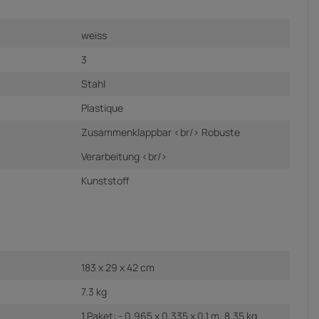
weiss
3
Stahl
Plastique
Zusammenklappbar <br/> Robuste
Verarbeitung <br/>
Kunststoff
183 x 29 x 42 cm
7.3 kg
1 Paket: - 0,965 x 0,335 x 0,1 m, 8,35 kg