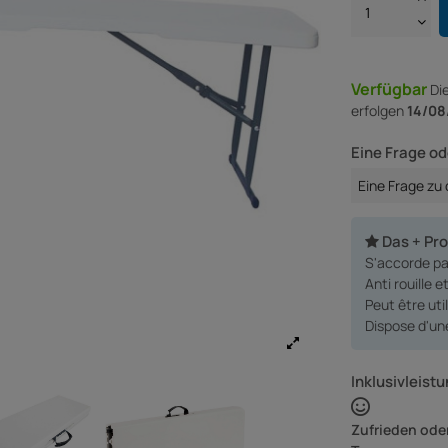
Verfügbar
Di
erfolgen
14/08
Eine Frage od
Eine Frage zu
Das + Pr
S'accorde par
Anti rouille e
Peut être uti
Dispose d'un
Inklusivleistu
Zufrieden oder