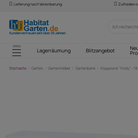
Lieferung nach Vereinbarung
Zufrieden o
MENU
Ne
Lagerräumung
Blitzangebot
Pro
Startseite
Garten
Gartenmöbel
Gartenbank
Klappbank "Foldy" - 18
-25,00 €