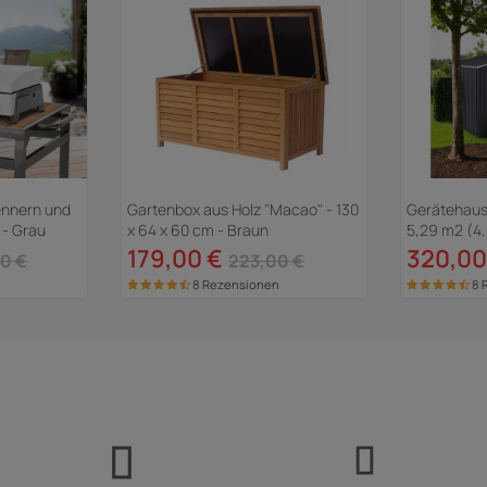
ennern und
Gartenbox aus Holz "Macao" - 130
Gerätehaus 
 - Grau
x 64 x 60 cm - Braun
5,29 m2 (4
Grau
179,00 €
320,00
0 €
223,00 €
8 Rezensionen
8 