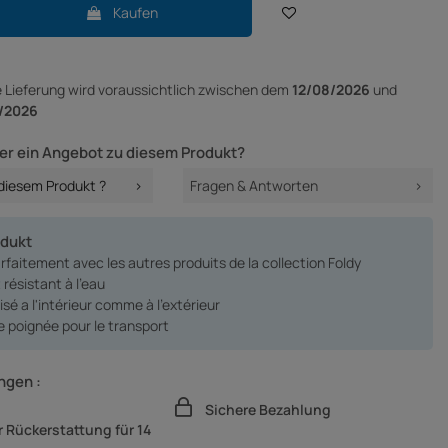
Kaufen
e Lieferung
wird voraussichtlich zwischen dem
12/08/2026
und
/2026
er ein Angebot zu diesem Produkt?
 diesem Produkt ?
Fragen & Antworten
odukt
faitement avec les autres produits de la collection Foldy
t résistant à l'eau
lisé a l'intérieur comme à l'extérieur
e poignée pour le transport
ngen :
Sichere Bezahlung
 Rückerstattung für 14