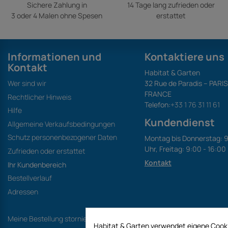
Sichere Zahlung in
14 Tage lang zufrieden oder
3 oder 4 Malen ohne Spesen
erstattet
Informationen und
Kontaktiere uns
Kontakt
Habitat & Garten
Wer sind wir
32 Rue de Paradis – PARI
FRANCE
Rechtlicher Hinweis
Telefon:
+33 1 76 31 11 61
Hilfe
Kundendienst
Allgemeine Verkaufsbedingungen
Schutz personenbezogener Daten
Montag bis Donnerstag: 9
Uhr, Freitag: 9:00 - 16:00
Zufrieden oder erstattet
Kontakt
Ihr Kundenbereich
Bestellverlauf
Adressen
Meine Bestellung stornieren
Habitat & Garten verwendet eigene Cooki