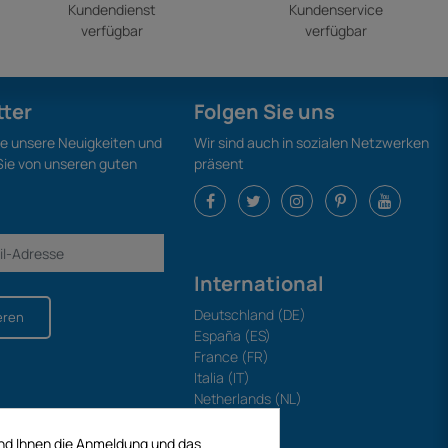
Kundendienst
Kundenservice
verfügbar
verfügbar
tter
Folgen Sie uns
ie unsere Neuigkeiten und
Wir sind auch in sozialen Netzwerken
 Sie von unseren guten
präsent
International
Deutschland (DE)
eren
España (ES)
France (FR)
Italia (IT)
Netherlands (NL)
Polska (PL)
Portugal (PT)
und Ihnen die Anmeldung und das