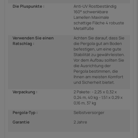
Die Pluspunkte :
Anti-UV Rostbeständig
160° schwenkbare
Lamellen Maximale
schattige Fläche 4 robuste
Metallfüße
Verwenden Sie einen
Achten Sie darauf, dass Sie
Ratschlag :
die Pergola gut am Boden
befestigen, um eine gute
Stabilität zu gewährleisten.
Vor dem Aufbau sollten Sie
die Ausrichtung der
Pergola bestimmen, die
Ihnen am meisten Komfort
und Sicherheit bietet.
Verpackung :
2 Pakete: - 2,25 x 0,32 x
0,24 m, 40 kg - 1,51 x 0,29 x
0,16 m, 37 kg
Pergola-Typ :
Selbstversorger
Garantie
2 Jahre