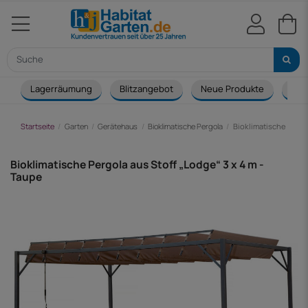
Lagerräumung
Blitzangebot
Neue Produkte
Cou
Startseite
Garten
Gerätehaus
Bioklimatische Pergola
Bioklimatische Pergol
Bioklimatische Pergola aus Stoff „Lodge“ 3 x 4 m -
Taupe
-254,00 €