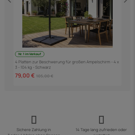
Nr. 1 im Verkauf
F
3
4 Platten zur Beschwerung für großen Ampelschirm - 4 x
3 - 104 kg - Schwarz
6
79,00 €
105,00 €
Sichere Zahlung in
14 Tage lang zufrieden oder