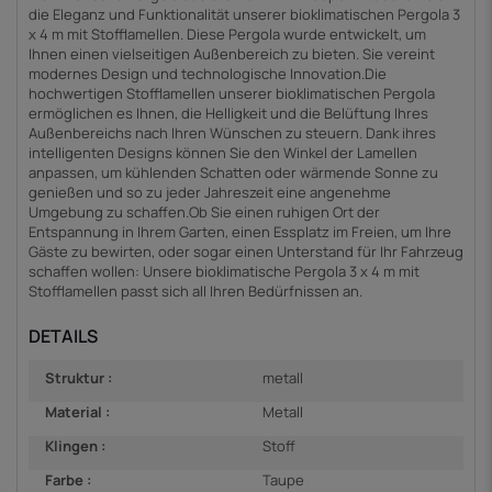
die Eleganz und Funktionalität unserer bioklimatischen Pergola 3
x 4 m mit Stofflamellen. Diese Pergola wurde entwickelt, um
Ihnen einen vielseitigen Außenbereich zu bieten. Sie vereint
modernes Design und technologische Innovation.Die
hochwertigen Stofflamellen unserer bioklimatischen Pergola
ermöglichen es Ihnen, die Helligkeit und die Belüftung Ihres
Außenbereichs nach Ihren Wünschen zu steuern. Dank ihres
intelligenten Designs können Sie den Winkel der Lamellen
anpassen, um kühlenden Schatten oder wärmende Sonne zu
genießen und so zu jeder Jahreszeit eine angenehme
Umgebung zu schaffen.Ob Sie einen ruhigen Ort der
Entspannung in Ihrem Garten, einen Essplatz im Freien, um Ihre
Gäste zu bewirten, oder sogar einen Unterstand für Ihr Fahrzeug
schaffen wollen: Unsere bioklimatische Pergola 3 x 4 m mit
Stofflamellen passt sich all Ihren Bedürfnissen an.
DETAILS
Struktur :
metall
Material :
Metall
Klingen :
Stoff
Farbe :
Taupe