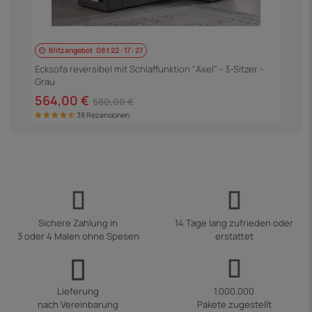
Blitzangebot
08
t
22
:
17
:
26
E
S
Ecksofa reversibel mit Schlaffunktion "Axel" - 3-Sitzer -
Grau
5
564,00 €
680,00 €
38 Rezensionen
Sichere Zahlung in
14 Tage lang zufrieden oder
3 oder 4 Malen ohne Spesen
erstattet
Lieferung
1.000.000
nach Vereinbarung
Pakete zugestellt