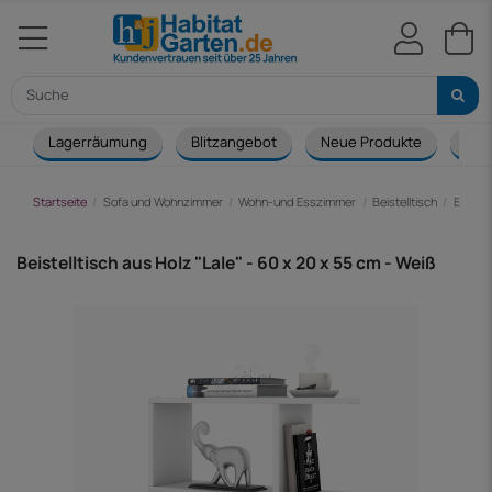
Lagerräumung
Blitzangebot
Neue Produkte
Cou
Startseite
Sofa und Wohnzimmer
Wohn-und Esszimmer
Beistelltisch
Beistel
Beistelltisch aus Holz "Lale" - 60 x 20 x 55 cm - Weiß