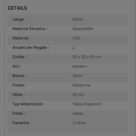
DETAILS
Länge :
60cm
Material Struktur :
Spanplatte
Material :
Holz
Anzahl der Regale :
2
Größe :
60 x 20 x 55 cm
Stil :
Modern
Breite :
20cm
Finish :
Mélamine
Höhe :
55 cm
Typ Möbelstück :
Table d'appoint
Farbe :
weiss
Garantie
2 Jahre