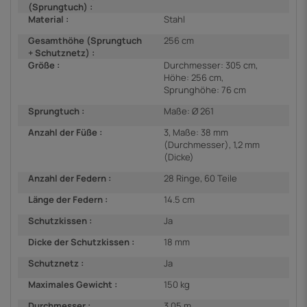
(Sprungtuch) :
Material :
Stahl
Gesamthöhe (Sprungtuch
256 cm
+ Schutznetz) :
Größe :
Durchmesser: 305 cm,
Höhe: 256 cm,
Sprunghöhe: 76 cm
Sprungtuch :
Maße: Ø 261
Anzahl der Füße :
3, Maße: 38 mm
(Durchmesser), 1,2 mm
(Dicke)
Anzahl der Federn :
28 Ringe, 60 Teile
Länge der Federn :
14.5 cm
Schutzkissen :
Ja
Dicke der Schutzkissen :
18 mm
Schutznetz :
Ja
Maximales Gewicht :
150 kg
Durchmesser :
3.05 m