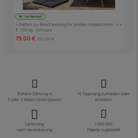
Nr. 1 im Verkauf
4 Platten zur Beschwerung für großen Ampelschirm - 4 x
G
3 - 104 kg - Schwarz
79,00 €
3
105,00 €
Sichere Zahlung in
14 Tage lang zufrieden oder
3 oder 4 Malen ohne Spesen
erstattet
Lieferung
1.000.000
nach Vereinbarung
Pakete zugestellt