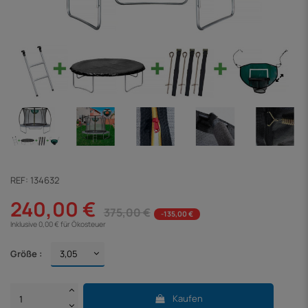
REF:
134632
240,00 €
375,00 €
-135,00 €
Inklusive 0,00 € für Ökosteuer
Größe :
Kaufen