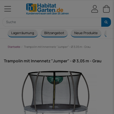
Lagerräumung
Blitzangebot
Neue Produkte
Cou
Startseite
Trampolin mit Innennetz "Jumper" - Ø 3,05 m - Grau
Trampolin mit Innennetz "Jumper" - Ø 3,05 m - Grau
-135,00 €