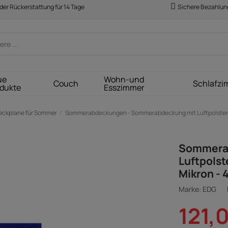
der Rückerstattung für 14 Tage
Sichere Bezahlun
ue
Wohn-und
Couch
Schlafzi
dukte
Esszimmer
eckplane für Sommer
Sommerabdeckungen - Sommerabdeckung mit Luftpolsterfol
Sommera
Luftpolst
Mikron - 
Marke: EDG
121,