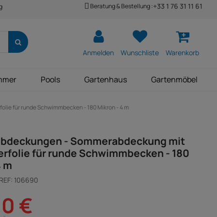
+33 1 76 31 11 61
Beratung & Bestellung :
g
Anmelden
Wunschliste
Warenkorb
mmer
Pools
Gartenhaus
Gartenmöbel
ie für runde Schwimmbecken - 180 Mikron - 4 m
bdeckungen - Sommerabdeckung mit
erfolie für runde Schwimmbecken - 180
4 m
REF:
106690
00 €