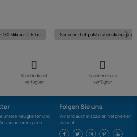
180 Mikron - 2.50 m
Sommer - Luftpolsterabdeckung für oval
Kundendienst
Kundenservice
verfügbar
verfügbar
tter
Folgen Sie uns
ie unsere Neuigkeiten und
Wir sind auch in sozialen Netzwerken
 Sie von unseren guten
präsent