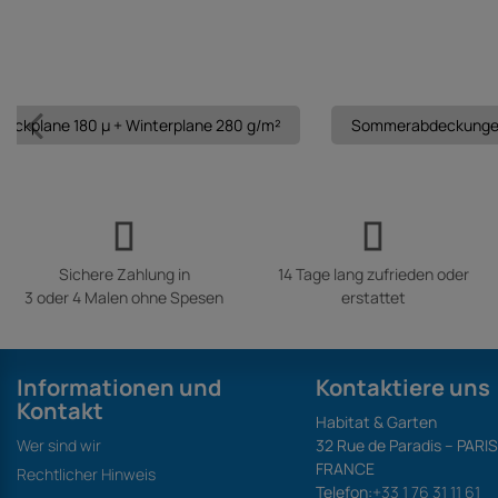
Abdeckplane 180 µ + Winterplane 280 g/m²
Sommerabdeckungen 
Sichere Zahlung in
14 Tage lang zufrieden oder
3 oder 4 Malen ohne Spesen
erstattet
Informationen und
Kontaktiere uns
Kontakt
Habitat & Garten
Wer sind wir
32 Rue de Paradis – PARI
FRANCE
Rechtlicher Hinweis
Telefon:
+33 1 76 31 11 61