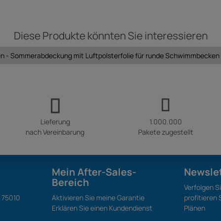
Diese Produkte könnten Sie interessieren
- Sommerabdeckung mit Luftpolsterfolie für runde Schwimmbecken - 
Lieferung
1.000.000
nach Vereinbarung
Pakete zugestellt
Mein After-Sales-
Newsle
Bereich
Verfolgen S
S 75010
Aktivieren Sie meine Garantie
profitieren
Erklären Sie einen Kundendienst
Plänen