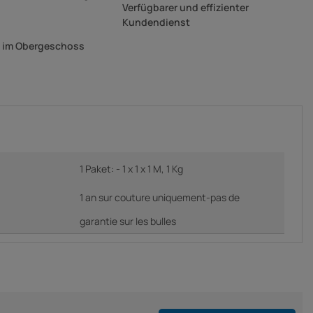
Verfügbarer und effizienter
Kundendienst
g im Obergeschoss
1 Paket: - 1 x 1 x 1 M, 1 Kg
1 an sur couture uniquement-pas de
garantie sur les bulles