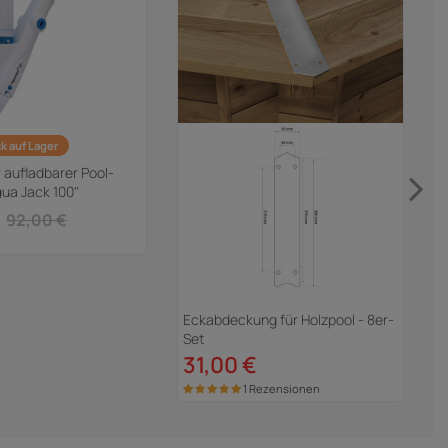
k auf Lager
W
r aufladbarer Pool-
ua Jack 100"
€
92,00 €
Eckabdeckung für Holzpool - 8er-
Set
31,00 €
1 Rezensionen