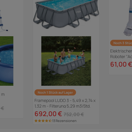
Noch 3 Stüc
Elektrische
Roboter "Aq
61,00 
Noch 1 Stück auf Lager
2 m
Framepool LUDO 3 - 5,49 x 2,74 x
1,32 m - Filterung 5,29 m3/Std.
 €
692,00 €
752,00 €
13 Rezensionen