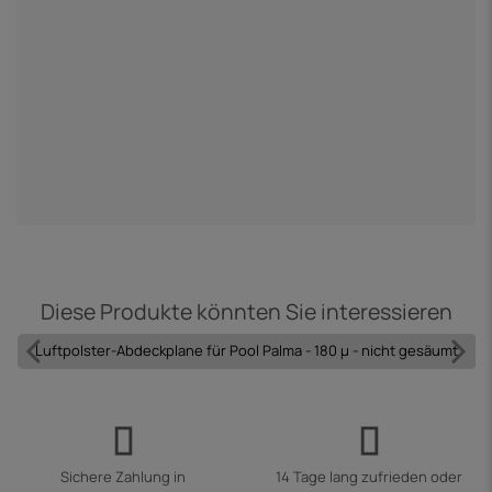
P
9
Diese Produkte könnten Sie interessieren
Luftpolster-Abdeckplane für Pool Palma - 180 µ - nicht gesäumt
Sichere Zahlung in
14 Tage lang zufrieden oder