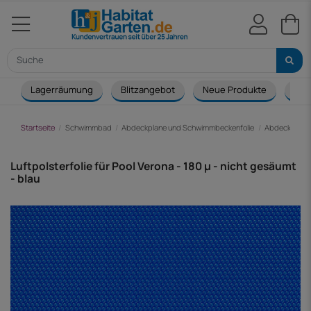
Lagerräumung
Blitzangebot
Neue Produkte
Cou
Startseite
Schwimmbad
Abdeckplane und Schwimmbeckenfolie
Abdeckplane
Luftpolsterfolie für Pool Verona - 180 µ - nicht gesäumt
- blau