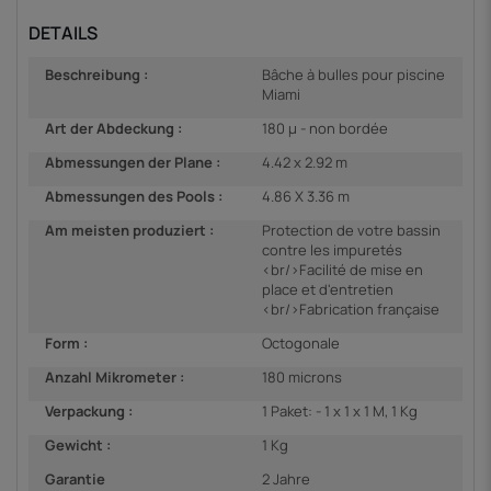
DETAILS
Beschreibung :
Bâche à bulles pour piscine
Miami
Art der Abdeckung :
180 µ - non bordée
Abmessungen der Plane :
4.42 x 2.92 m
Abmessungen des Pools :
4.86 X 3.36 m
Am meisten produziert :
Protection de votre bassin
contre les impuretés
<br/>Facilité de mise en
place et d'entretien
<br/>Fabrication française
Form :
Octogonale
Anzahl Mikrometer :
180 microns
Verpackung :
1 Paket: - 1 x 1 x 1 M, 1 Kg
Gewicht :
1 Kg
Garantie
2 Jahre