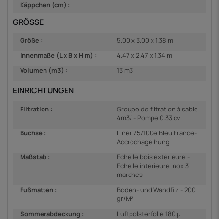
Käppchen (cm) :
GRÖSSE
Größe :
5.00 x 3.00 x 1.38 m
Innenmaße (L x B x H m) :
4.47 x 2.47 x 1.34 m
Volumen (m3) :
13 m3
EINRICHTUNGEN
Filtration :
Groupe de filtration à sable
4m3/ - Pompe 0.33 cv
Buchse :
Liner 75/100e Bleu France-
Accrochage hung
Maßstab :
Echelle bois extérieure -
Echelle intérieure inox 3
marches
Fußmatten :
Boden- und Wandfilz - 200
gr/M²
Sommerabdeckung :
Luftpolsterfolie 180 µ