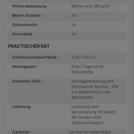
Winterabdeckung :
Bâche hiver 280 g/m²
Besen-Stecker :
Ja
Schaumkelle :
Ja
Druckdüse :
Ja
PRAKTISCHER RAT
Installationsoberfläche :
5.50 x 3.50 m
Montagezeit :
2 bis 2 Tage ohne
Betonplatte
Assembly Hilfe :
Montageanleitung und
technischer Service – IPN
zur Abdichtung in der
Betonplatte
Lieferung :
Lieferung nach
Vereinbarung mit einem
38-Tonnen-LKW
(Sattelschlepper)
Garantie :
Da Holz ein lebendiges