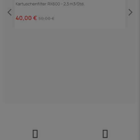
h
Kartuschenfilter RX600 - 2,3 m3/Std.
40,00 €
50,00 €
P
9