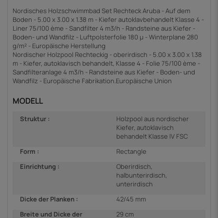
Nordisches Holzschwimmbad Set Rechteck Aruba - Auf dem
Boden - 5.00 x 3.00 x 1.38 m - Kiefer autoklavbehandelt Klasse 4 -
Liner 75/100 ème - Sandfilter 4 m3/h - Randsteine aus Kiefer -
Boden- und Wandfilz - Luftpolsterfolie 180 µ - Winterplane 280
g/m² - Europäische Herstellung
Nordischer Holzpool Rechteckig - oberirdisch - 5.00 x 3.00 x 1.38
m - Kiefer, autoklavisch behandelt, Klasse 4 - Folie 75/100 ème -
Sandfilteranlage 4 m3/h - Randsteine aus Kiefer - Boden- und
Wandfilz - Europäische Fabrikation.Europäische Union
MODELL
Struktur :
Holzpool aus nordischer
Kiefer, autoklavisch
behandelt Klasse IV FSC
Form :
Rectangle
Einrichtung :
Oberirdisch,
halbunterirdisch,
unterirdisch
Dicke der Planken :
42/45 mm
Breite und Dicke der
29 cm