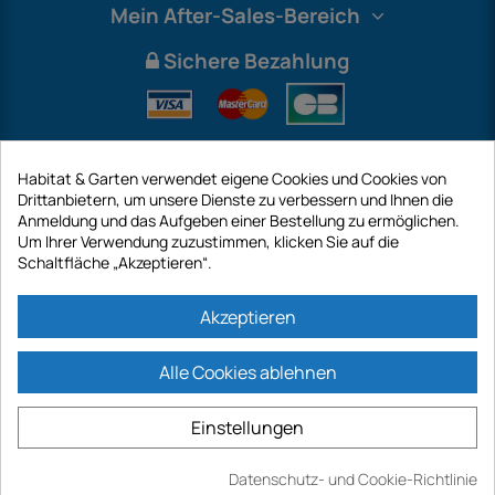
Mein After-Sales-Bereich
Sichere Bezahlung
Habitat & Garten verwendet eigene Cookies und Cookies von
Drittanbietern, um unsere Dienste zu verbessern und Ihnen die
Anmeldung und das Aufgeben einer Bestellung zu ermöglichen.
Um Ihrer Verwendung zuzustimmen, klicken Sie auf die
Schaltfläche „Akzeptieren“.
International
Akzeptieren
Alle Cookies ablehnen
https://www.habitatgarten.de ist eine Website der Firma GECODIS SA mit
einem Kapital von 187 203,29 €, 32 Rue de Paradis - PARIS 75010
Einstellungen
(FRANKREICH). GECODIS.SA wurde am 11.04.1998 gegründet und ist eine
Tochtergesellschaft der ODAYA ​​HOLDING mit einem Kapital von 2.750.640,00
EURO.
Datenschutz- und Cookie-Richtlinie
ALLE UNSERE AKTIONEN SIND GÜLTIG, SOWIE DER VORRAT VERFÜGBAR IST