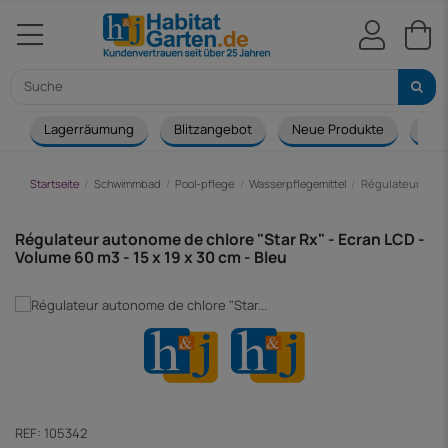
Lagerräumung
Blitzangebot
Neue Produkte
Cou
Startseite
Schwimmbad
Pool-pflege
Wasserpflegemittel
Régulateur auton
Régulateur autonome de chlore "Star Rx" - Ecran LCD -
Volume 60 m3 - 15 x 19 x 30 cm - Bleu
REF:
105342