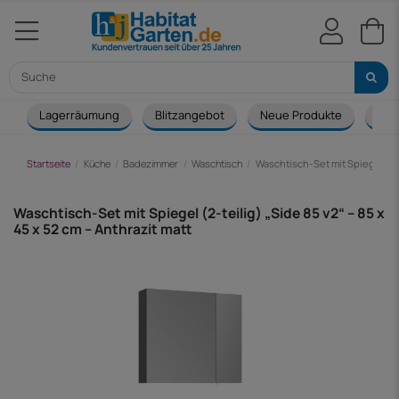
Lagerräumung
Blitzangebot
Neue Produkte
Cou
Startseite
Küche
Badezimmer
Waschtisch
Waschtisch-Set mit Spiegel (2-te
Waschtisch-Set mit Spiegel (2-teilig) „Side 85 v2“ – 85 x
45 x 52 cm – Anthrazit matt