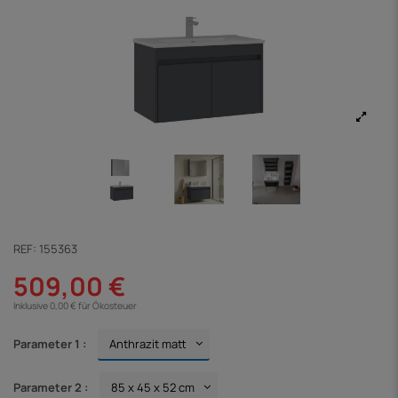
REF:
155363
509,00 €
Inklusive 0,00 € für Ökosteuer
Parameter 1 :
Parameter 2 :