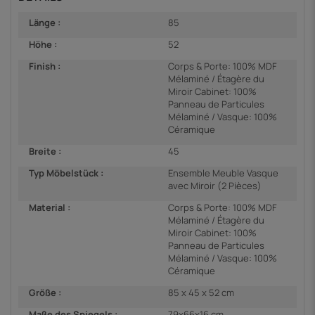
Länge :
85
Höhe :
52
Finish :
Corps & Porte: 100% MDF
Mélaminé / Étagère du
Miroir Cabinet: 100%
Panneau de Particules
Mélaminé / Vasque: 100%
Céramique
Breite :
45
Typ Möbelstück :
Ensemble Meuble Vasque
avec Miroir (2 Pièces)
Material :
Corps & Porte: 100% MDF
Mélaminé / Étagère du
Miroir Cabinet: 100%
Panneau de Particules
Mélaminé / Vasque: 100%
Céramique
Größe :
85 x 45 x 52 cm
Maße des Spiegels :
79x66x16 cm