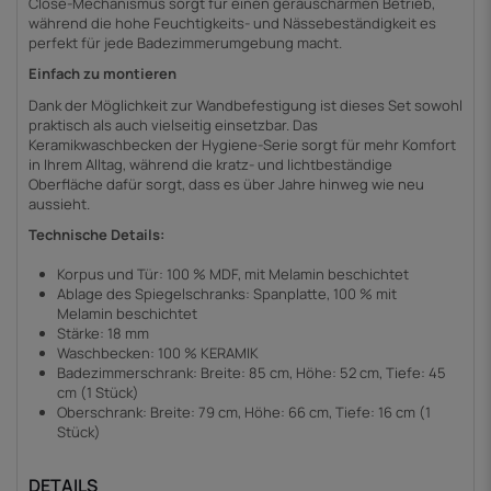
Close-Mechanismus sorgt für einen geräuscharmen Betrieb,
während die hohe Feuchtigkeits- und Nässebeständigkeit es
perfekt für jede Badezimmerumgebung macht.
Einfach zu montieren
Dank der Möglichkeit zur Wandbefestigung ist dieses Set sowohl
praktisch als auch vielseitig einsetzbar. Das
Keramikwaschbecken der Hygiene-Serie sorgt für mehr Komfort
in Ihrem Alltag, während die kratz- und lichtbeständige
Oberfläche dafür sorgt, dass es über Jahre hinweg wie neu
aussieht.
Technische Details:
Korpus und Tür: 100 % MDF, mit Melamin beschichtet
Ablage des Spiegelschranks: Spanplatte, 100 % mit
Melamin beschichtet
Stärke: 18 mm
Waschbecken: 100 % KERAMIK
Badezimmerschrank: Breite: 85 cm, Höhe: 52 cm, Tiefe: 45
cm (1 Stück)
Oberschrank: Breite: 79 cm, Höhe: 66 cm, Tiefe: 16 cm (1
Stück)
DETAILS