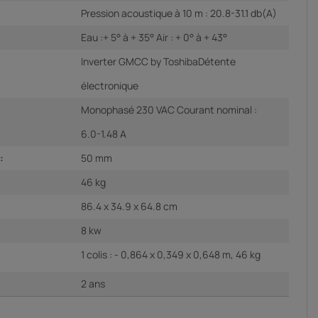
Pression acoustique à 10 m : 20.8-31.1 db(A)
Eau :+ 5° à + 35° Air : + 0° à + 43°
Inverter GMCC by ToshibaDétente
électronique
Monophasé 230 VAC Courant nominal :
6.0-1.48 A
:
50 mm
46 kg
86.4 x 34.9 x 64.8 cm
8 kw
1 colis : - 0,864 x 0,349 x 0,648 m, 46 kg
2 ans