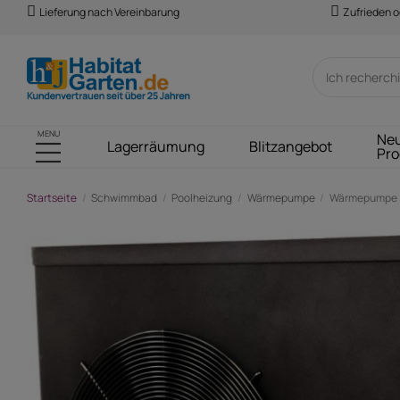
Lieferung nach Vereinbarung
Zufrieden o
MENU
Ne
Lagerräumung
Blitzangebot
Pro
Startseite
Schwimmbad
Poolheizung
Wärmepumpe
Wärmepumpe „I