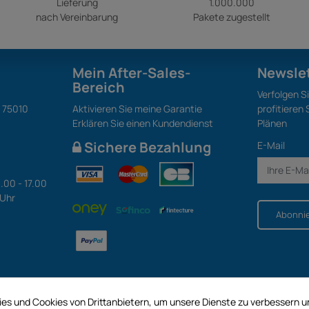
Lieferung
1.000.000
nach Vereinbarung
Pakete zugestellt
Mein After-Sales-
Newsle
Bereich
Verfolgen S
S 75010
Aktivieren Sie meine Garantie
profitieren
Erklären Sie einen Kundendienst
Plänen
Sichere Bezahlung
E-Mail
.00 - 17.00
 Uhr
Abonni
es und Cookies von Drittanbietern, um unsere Dienste zu verbessern 