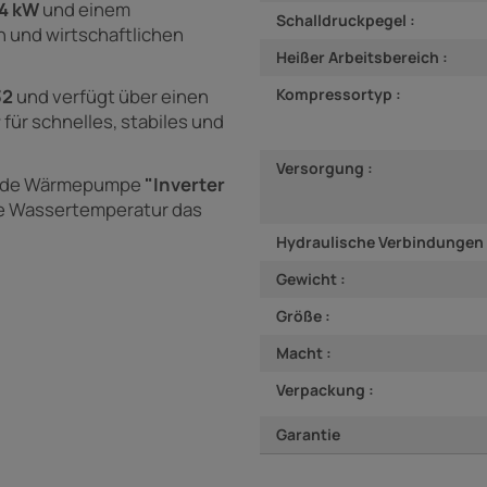
34 kW
und einem
Schalldruckpegel :
n und wirtschaftlichen
Heißer Arbeitsbereich :
Kompressortyp :
32
und verfügt über einen
r
für schnelles, stabiles und
Versorgung :
rende Wärmepumpe
"Inverter
die Wassertemperatur das
Hydraulische Verbindungen 
Gewicht :
Größe :
Macht :
Verpackung :
Garantie