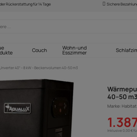
der Rückerstattung für 14 Tage
Sichere Bezahlun
ue
Wohn-und
Couch
Schlafzi
dukte
Esszimmer
nverter 40” – 8 kW – Beckenvolumen 40–50 m3
Wärmepum
40–50 m
Marke: Habitat 
1.38
Inklusive 0,00 € f