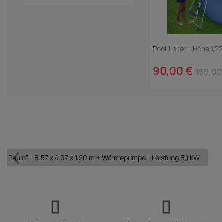
Pool-Leiter - Höhe 1,2
90,00 €
150,00
ao Paulo" - 6.57 x 4.07 x 1.20 m + Wärmepumpe - Leistung 6,1 kW