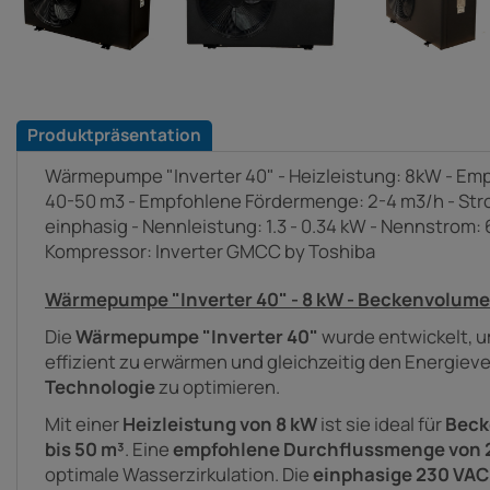
Produktpräsentation
Wärmepumpe "Inverter 40" - Heizleistung: 8kW - E
40-50 m3 - Empfohlene Fördermenge: 2-4 m3/h - St
einphasig - Nennleistung: 1.3 - 0.34 kW - Nennstrom: 6.
Kompressor: Inverter GMCC by Toshiba
Wärmepumpe "Inverter 40" - 8 kW - Beckenvolume
Die
Wärmepumpe "Inverter 40"
wurde entwickelt, u
effizient zu erwärmen und gleichzeitig den Energiev
Technologie
zu optimieren.
Mit einer
Heizleistung von 8 kW
ist sie ideal für
Beck
bis 50 m³
. Eine
empfohlene Durchflussmenge von 2
optimale Wasserzirkulation. Die
einphasige 230 VA