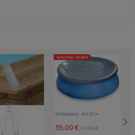
Guter Plan -32,00 €
Winterplane - Ø 4,57 m
S
V
35,00 €
67,00 €