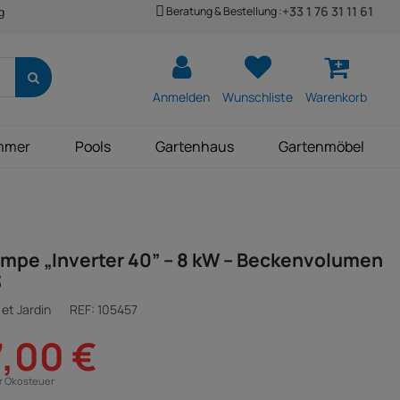
+33 1 76 31 11 61
Beratung & Bestellung :
g
Anmelden
Wunschliste
Warenkorb
mmer
Pools
Gartenhaus
Gartenmöbel
pe „Inverter 40” – 8 kW – Beckenvolumen
3
et Jardin
REF:
105457
7,00 €
ür Ökosteuer