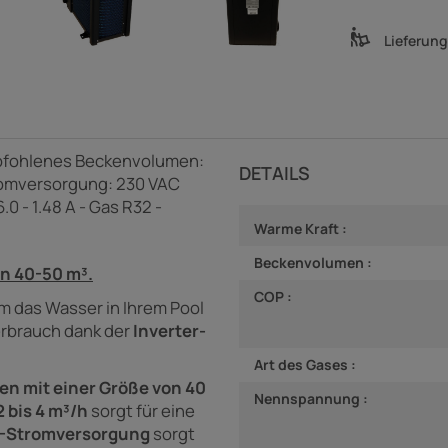
Lieferun
mpfohlenes Beckenvolumen:
DETAILS
romversorgung: 230 VAC
0 - 1.48 A - Gas R32 -
Warme Kraft :
Beckenvolumen :
n 40-50 m³.
COP :
m das Wasser in Ihrem Pool
erbrauch dank der
Inverter-
Art des Gases :
en mit einer Größe von 40
Nennspannung :
 bis 4 m³/h
sorgt für eine
C-Stromversorgung
sorgt