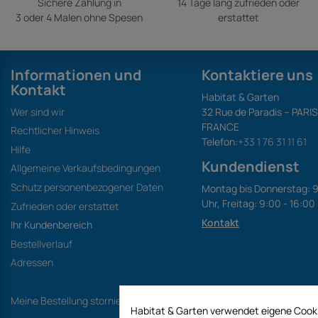
Sichere Zahlung in
14 Tage lang zufrieden oder
3 oder 4 Malen ohne Spesen
erstattet
Informationen und
Kontaktiere uns
Kontakt
Habitat & Garten
Wer sind wir
32 Rue de Paradis – PARI
FRANCE
Rechtlicher Hinweis
Telefon:
+33 1 76 31 11 61
Hilfe
Kundendienst
Allgemeine Verkaufsbedingungen
Schutz personenbezogener Daten
Montag bis Donnerstag: 9
Uhr, Freitag: 9:00 - 16:00
Zufrieden oder erstattet
Kontakt
Ihr Kundenbereich
Bestellverlauf
Adressen
Meine Bestellung stornieren
Habitat & Garten verwendet eigene Cooki