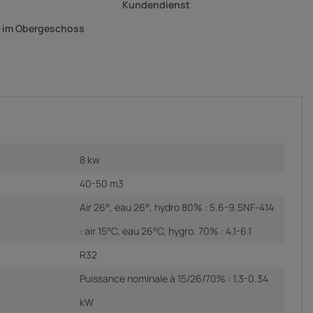
Kundendienst
g im Obergeschoss
8 kw
40-50 m3
Air 26°, eau 26°, hydro 80% : 5.6-9.5NF-414
: air 15°C, eau 26°C, hygro. 70% : 4.1-6.1
R32
Puissance nominale à 15/26/70% : 1.3-0.34
kW