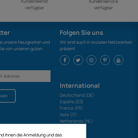
Kundendienst
Kundenservice
verfügbar
verfügbar
tter
Folgen Sie uns
ie unsere Neuigkeiten und
Wir sind auch in sozialen Netzwerken
 Sie von unseren guten
präsent
International
Deutschland (DE)
eren
España (ES)
France (FR)
Italia (IT)
Netherlands (NL)
Polska (PL)
Portugal (PT)
und Ihnen die Anmeldung und das